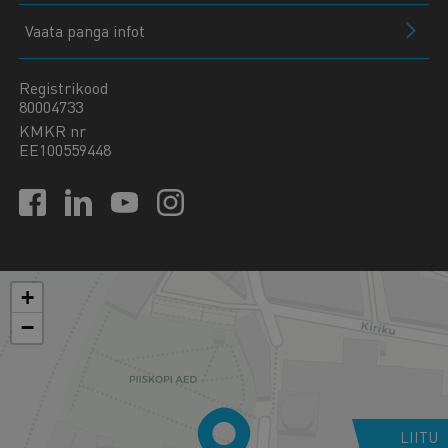
Vaata panga infot
Registrikood
80004733
KMKR nr
EE100559448
+
−
LIITU