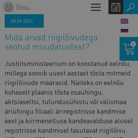
Liigu
Toggle
edasi
navigation
põhisisu
08.09.2021
LANG
juurde
SWIT
Mida arvad riigilõivudega
Ostukor
seotud muudatustest?
0
Justiitsministeerium on koostanud eelnõu,
millega soovib uuest aastast tõsta mitmeid
riigilõivude määrasid. Näiteks on eelnõu
kohaselt plaanis tõsta osaühingu,
aktsiaseltsi, tulundusühistu või välismaa
äriühingu filiaali äriregistrisse kandmise
eest ja kiirmenetluse kandeavalduse alusel
registrisse kandmisel tasutavat riigilõivu