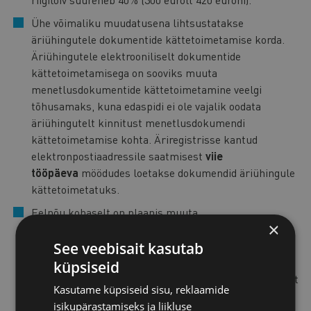
Ühe võimaliku muudatusena lihtsustatakse
äriühingutele dokumentide kättetoimetamise korda.
Äriühingutele elektrooniliselt dokumentide
kättetoimetamisega on sooviks muuta
menetlusdokumentide kättetoimetamine veelgi
tõhusamaks, kuna edaspidi ei ole vajalik oodata
äriühingutelt kinnitust menetlusdokumendi
kättetoimetamise kohta. Äriregistrisse kantud
elektronpostiaadressile saatmisest
viie
tööpäeva
möödudes loetakse dokumendid äriühingule
kättetoimetatuks.
Eelnõu kohaselt on plaanis muuta
×
tsiviilkohtumenetluse seadustikku selliselt, et
menetlusdokument on võimalik kätte toimetada
See veebisait kasutab
postkasti panekuga juba
esimese kättetoimetamise
küpsiseid
katse
järgselt. Seaduses on hetkel liiga üksikasjalikult
Kasutame küpsiseid sisu, reklaamide
sätestatud kättetoimetamise katsete eeldused.
isikupärastamiseks ja liikluse