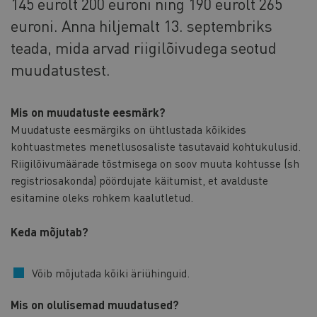
145 eurolt 200 euroni ning 190 eurolt 265
euroni. Anna hiljemalt 13. septembriks
teada, mida arvad riigilõivudega seotud
muudatustest.
Mis on muudatuste eesmärk?
Muudatuste eesmärgiks on ühtlustada kõikides
kohtuastmetes menetlusosaliste tasutavaid kohtukulusid.
Riigilõivumäärade tõstmisega on soov muuta kohtusse (sh
registriosakonda) pöördujate käitumist, et avalduste
esitamine oleks rohkem kaalutletud.
Keda mõjutab?
Võib mõjutada kõiki äriühinguid.
Mis on olulisemad muudatused?