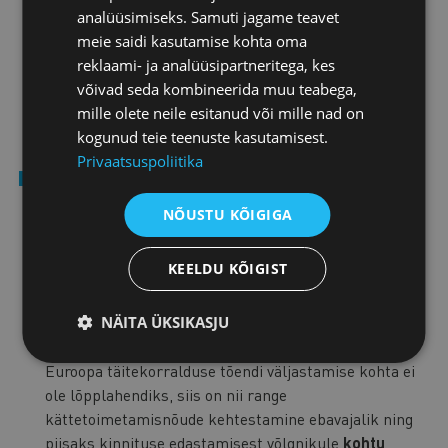
Menetluse erisust hinnates peab kohtul olema
analüüsimiseks. Samuti jagame teavet
võimalik menetlusdokument paindlikumalt kätte
meie saidi kasutamise kohta oma
toimetada, eelistades jätkuvalt elektroonilist
reklaami- ja analüüsipartneritega, kes
kättetoimetamist. Menetlusdokumendi
võivad seda kombineerida muu teabega,
kättetoimetamine postkasti panemisega peaks olema
mille olete neile esitanud või mille nad on
jätkuvalt üheks viimaseks menetlusdokumentide
kogunud teie teenuste kasutamisest.
kättetoimetamise viisiks.
Privaatsuspoliitika
Eelnõus tuleb kehtiva regulatsiooni kohaselt kinnitus
Euroopa täitekorralduse tõendi väljastamise kohta
NÕUSTU KÕIGIGA
toimetada kätte võlgnikule või kostjale. Viidatud
määrus kinnituse kättetoimetamise kohustust ette ei
KEELDU KÕIGIST
näe ning see on jäetud riigisisese õiguse reguleerida.
Üldpõhimõtte kohaselt tuleb menetlusosalisele kätte
NÄITA ÜKSIKASJU
toimetada menetlust lõpetav määrus ja seaduses
nimetatud muu menetlusdokument. Kuna kinnitus
Euroopa täitekorralduse tõendi väljastamise kohta ei
ole lõpplahendiks, siis on nii range
kättetoimetamisnõude kehtestamine ebavajalik ning
piisaks kinnituse edastamisest võlgnikule
kohtu