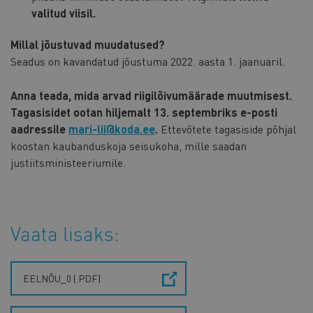
valitud viisil.
Millal jõustuvad muudatused?
Seadus on kavandatud jõustuma 2022. aasta 1. jaanuaril.
Anna teada, mida arvad riigilõivumäärade muutmisest.
Tagasisidet ootan hiljemalt 13. septembriks e-posti
aadressile
mari-lii@koda.ee
.
Ettevõtete tagasiside põhjal
koostan kaubanduskoja seisukoha, mille saadan
justiitsministeeriumile.
Vaata lisaks:
EELNÕU_0 (.PDF)