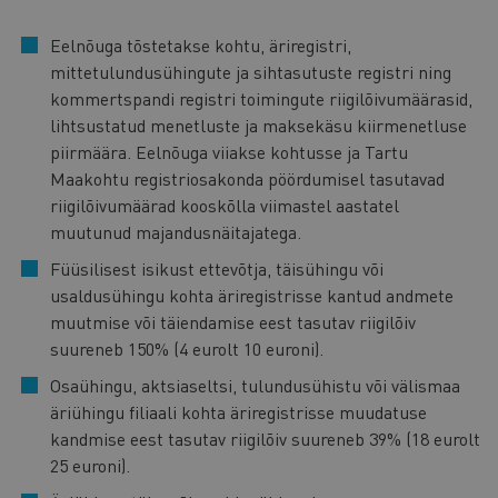
Eelnõuga tõstetakse kohtu, äriregistri,
mittetulundusühingute ja sihtasutuste registri ning
kommertspandi registri toimingute riigilõivumäärasid,
lihtsustatud menetluste ja maksekäsu kiirmenetluse
piirmäära. Eelnõuga viiakse kohtusse ja Tartu
Maakohtu registriosakonda pöördumisel tasutavad
riigilõivumäärad kooskõlla viimastel aastatel
muutunud majandusnäitajatega.
Füüsilisest isikust ettevõtja, täisühingu või
usaldusühingu kohta äriregistrisse kantud andmete
muutmise või täiendamise eest tasutav riigilõiv
suureneb 150% (4 eurolt 10 euroni).
Osaühingu, aktsiaseltsi, tulundusühistu või välismaa
äriühingu filiaali kohta äriregistrisse muudatuse
kandmise eest tasutav riigilõiv suureneb 39% (18 eurolt
25 euroni).