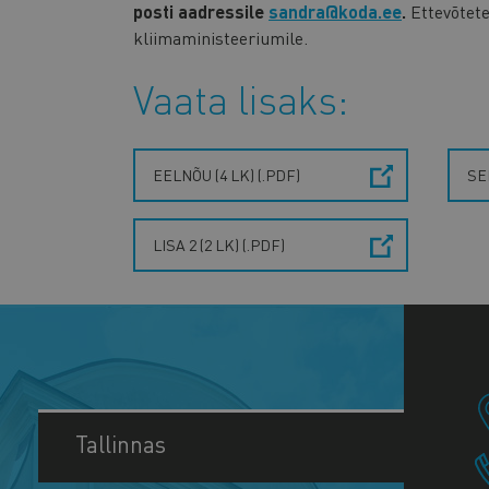
posti aadressile
sandra@koda.ee
.
Ettevõtete
kliimaministeeriumile.
Vaata lisaks:
EELNÕU (4 LK) (.PDF)
SE
LISA 2 (2 LK) (.PDF)
Tallinnas