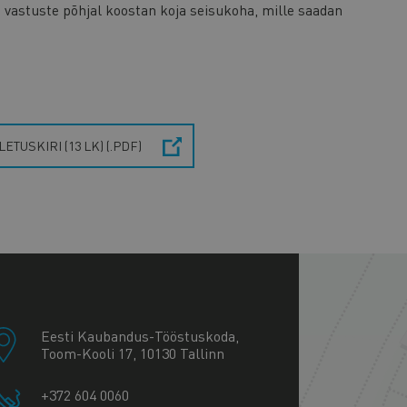
 vastuste põhjal koostan koja seisukoha, mille saadan
LETUSKIRI (13 LK) (.PDF)
+
−
Eesti Kaubandus-Tööstuskoda,
Toom-Kooli 17, 10130 Tallinn
+372 604 0060