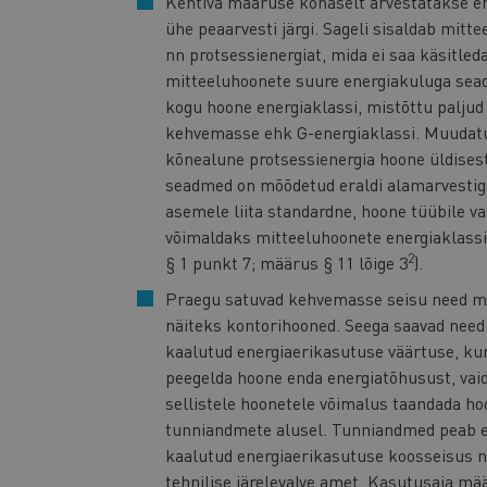
Kehtiva määruse kohaselt arvestatakse e
ühe peaarvesti järgi. Sageli sisaldab mit
nn protsessienergiat, mida ei saa käsitle
mitteeluhoonete suure energiakuluga sead
kogu hoone energiaklassi, mistõttu paljud
kehvemasse ehk G-energiaklassi. Muudatus
kõnealune protsessienergia hoone üldises
seadmed on mõõdetud eraldi alamarvestiga
asemele liita standardne, hoone tüübile v
võimaldaks mitteeluhoonete energiaklassil
2
§ 1 punkt 7; määrus § 11 lõige 3
).
Praegu satuvad kehvemasse seisu need mi
näiteks kontorihooned. Seega saavad nee
kaalutud energiaerikasutuse väärtuse, ku
peegelda hoone enda energiatõhusust, vai
sellistele hoonetele võimalus taandada ho
tunniandmete alusel. Tunniandmed peab 
kaalutud energiaerikasutuse koosseisus ni
tehnilise järelevalve amet. Kasutusaja mä