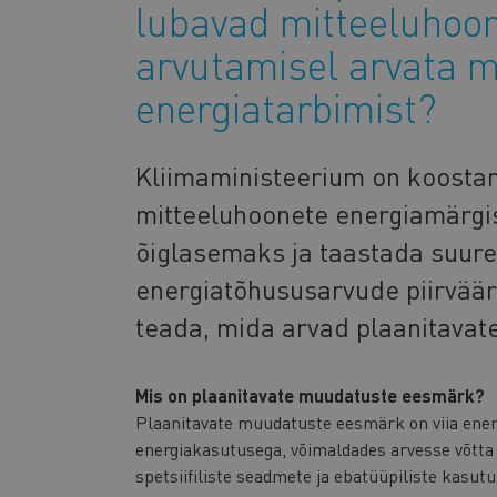
lubavad mitteeluhoo
arvutamisel arvata m
energiatarbimist?
Kliimaministeerium on koostan
mitteeluhoonete energiamärgi
õiglasemaks ja taastada suur
energiatõhususarvude piirväärt
teada, mida arvad plaanitavat
Mis on plaanitavate muudatuste eesmärk?
Plaanitavate muudatuste eesmärk on viia ener
energiakasutusega, võimaldades arvesse võtta
spetsiifiliste seadmete ja ebatüüpiliste kasut