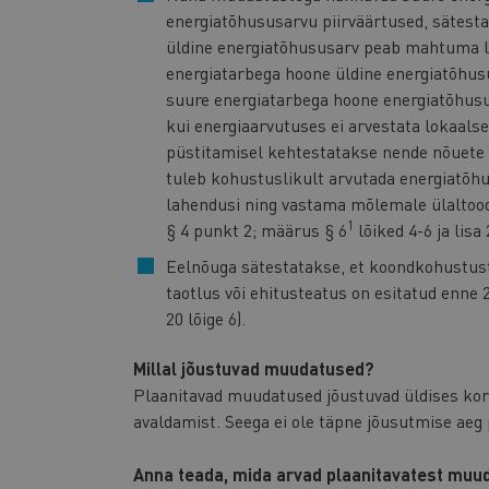
energiatõhususarvu piirväärtused, sätest
üldine energiatõhususarv peab mahtuma li
energiatarbega hoone üldine energiatõhusu
suure energiatarbega hoone energiatõhusus
kui energiaarvutuses ei arvestata lokaalse
püstitamisel kehtestatakse nende nõuete 
tuleb kohustuslikult arvutada energiatõh
lahendusi ning vastama mõlemale ülaltoodu
1
§ 4 punkt 2; määrus § 6
lõiked 4-6 ja lisa 2
Eelnõuga sätestatakse, et koondkohustust 
taotlus või ehitusteatus on esitatud enne 
20 lõige 6).
Millal jõustuvad muudatused?
Plaanitavad muudatused jõustuvad üldises kor
avaldamist. Seega ei ole täpne jõusutmise aeg
Anna teada, mida arvad plaanitavatest muuda