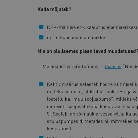
Keda mõjutab?
KEK-märgise ehk kaalutud energiaerikasu
mitteeluhoonete omanikke.
Mis on olulisemad plaanitavad muudatused
1.
Majandus- ja taristuministri
määrus
“Nõuded
Kehtiv määrus sätestab hoone kütmisel kas
milleks on maa-, õhk-õhk-, õhk-vesi- ja 
loetellu ka „muu soojuspump“, milleks võib
merevett soojusallikana kasutavad soojus
5). Seeläbi on võimalik arvesse võtta ka u
soojuspumpasid, toetades nii mitmekesis
kasutamist.