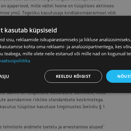
n ajaperiood, mille vältel hoone on tüüpilises aktiivses
amine jms). Tegeliku kasutusaja kindlaksmääramisel võib
aldaja esitatud teabele hoone kasutusgraafiku kohta
4
(eelnõu § 1 punkt 7; määrus § 11 lõige 3
).
it kasutab küpsiseid
asimulatsiooni kalibreeritud mudeli abil juhul, kui
d sisu, reklaamide isikupärastamiseks ja liikluse analüüsimisek
us erinevate kasutamise otstarvete koosmõju ei pruugi
 kasutamise kohta oma reklaami- ja analüüsipartneritega, kes või
henemist. Esimese sammuna luuakse hoone
teabega, mille olete neile esitanud või mille nad on kogunud te
itakse vastavusse tegeliku energiatarbimisega. Mudeli
vaatsuspoliitika
dmeid, näiteks õhupidavust, tehnosüsteemide tehnilisi
vaid väliskliima tingimusi. Kalibreerimine tähendab nende
ASJU
KEELDU KÕIGIST
NÕUST
rvutuslik energiatarbimine vastab hoone tegelikele
ise tulemusel peegeldab mudel hoone tegelikku
Teine samm on tüüpilisele kasutusele üleminek, mille
kute asendamine riiklike standardsete keskmistega.
asutus tüüpilise kasutuse tingimustes (eelnõu § 1
e tehniliste andmete loetelu ja arvestamise alused“