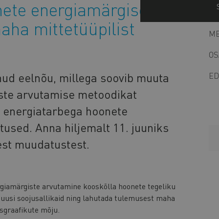
nete energiamärgise
aha mittetüüpilist
ME
OS
ud eelnõu, millega soovib muuta
ED
ste arvutamise metoodikat
e energiatarbega hoonete
used. Anna hiljemalt 11. juuniks
est muudatustest.
giamärgiste arvutamine kooskõlla hoonete tegeliku
 uusi soojusallikaid ning lahutada tulemusest maha
usgraafikute mõju.