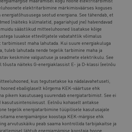
nergiamärgise määramisel kogu hoone elektritarbimist
teeluhoonete elektritarbimine märkimisväärses koguses
da energiatõhususega seotud energiana. See tähendab, et
med (näiteks külmaletid, pagariahjud jne) halvendavad
 muidu säästlikud mitteeluhooned lisatakse kõige
tega luuakse ettevõtjatele vabatahtlik võimalus
t tarbimisest maha lahutada. Kui suure energiakuluga
, tuleb lahutada nende tegelik tarbimine maha ja
astav keskmine valgustuse ja seadmete elektrikulu. See
 tõusta näiteks G-energiaklassist E- ja D-klassi (eelnõu
tteeluhooned, kus tegutsetakse ka nädalavahetuseti,
d hooned ebaõiglaselt kõrgema KEK-väärtuse ehk
na pikem kasutusaeg suurendab energiatarbimist. See ei
d kasutusintensiivsust. Eelnõu kohaselt antakse
one tegelik energiatarbimine tüüpilisele kasutusajale
esitama energiamärgise koostaja KEK-märgise ehk
ng arvutuskäiku peab saama kontrollida tarbijakaitse ja
äratlemisel lähtub energiamärgise koostaja hoone