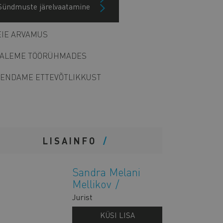
Sündmuste järelvaatamine
Arhiiv
IE ARVAMUS
ALEME TÖÖRÜHMADES
ENDAME ETTEVÕTLIKKUST
LISAINFO
Sandra Melani
Mellikov
Jurist
KÜSI LISA