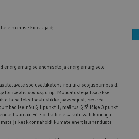
tuse märgise koostajaid;
L
?
 energiamärgise andmisele ja energiamärgisele”
utatavate soojusallikatena neli liiki soojuspumpasid,
väljatõmbeõhu soojuspump. Muudatustega lisatakse
 olla näiteks tööstuslikke jääksoojust, reo- või
1
pumbad (eelnõu § 1 punkt 1; määrus § 5
lõige 3 punkt
uenduslikumaid või spetsiifilise kasutusvaldkonnaga
emate ja keskkonnahoidlikumate energialahenduste