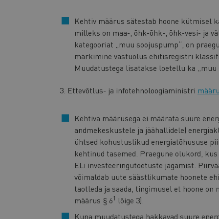
Kehtiv määrus sätestab hoone kütmisel kas
milleks on maa-, õhk-õhk-, õhk-vesi- ja 
kategooriat „muu soojuspump“, on praeg
märkimine vastuolus ehitisregistri klassifi
Muudatustega lisatakse loetellu ka „muu
3. Ettevõtlus- ja infotehnoloogiaministri
määr
Kehtiva määrusega ei määrata suure energ
andmekeskustele ja jäähallidele) energiak
ühtsed kohustuslikud energiatõhususe pii
kehtinud tasemed. Praegune olukord, kus 
ELi investeeringutoetuste jagamist. Piirvä
võimaldab uute säästlikumate hoonete ehi
taotleda ja saada, tingimusel et hoone on
1
määrus § 6
lõige 3).
Kuna muudatustega hakkavad suure energ