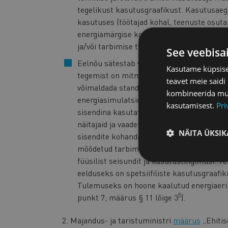
tegelikust kasutusgraafikust. Kasutusaeg o
kasutuses (töötajad kohal, teenuste osut
energiamärgise koostaja tugineda hoone h
ja/või tarbimise tunniprofiili analüüsile. 
See veebisa
Eelnõu sätestab võimaluse kasutada energi
Kasutame küpsisei
tegemist on mitmeotstarbelise hoonega, k
teavet meie saidi
võimaldada standardset valemipõhist lä
kombineerida muu 
energiasimulatsioonimudel, mis kalibreer
kasutamisest.
Pri
sisendina kasutatakse hoone tegelikke an
näitajaid ja vaadeldavale perioodile vasta
NÄITA ÜKSIK
sisendite kohandamist seni, kuni mudeli a
mõõdetud tarbimisandmetele. Kalibreerim
füüsilist seisundit ja kasutustingimusi. 
eelduseks on spetsiifiliste kasutusgraafi
Tulemuseks on hoone kaalutud energiaerik
5
punkt 7; määrus § 11 lõige 3
).
2. Majandus- ja taristuministri
määrus
„Ehitis