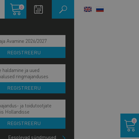
Ostukorv
0
LANGUAGE
SWITCHER
aja Avamine 2026/2027
REGISTREERU
e haldamine ja uued
malused ringmajanduses
REGISTREERU
ajandus- ja toidutootjate
ain
is Hollandisse
IE MÕJU JA EESMÄRK
Ostukor
avigation
0
REGISTREERU
IE TÖÖVÕIDUD
ide
lock
Eesolevad sündmused
HETKEL KÄSIL