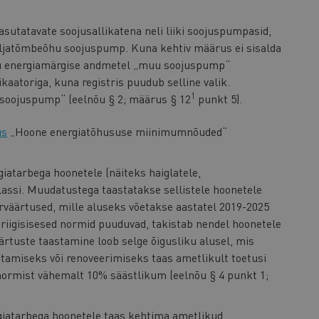
utatavate soojusallikatena neli liiki soojuspumpasid,
väljatõmbeõhu soojuspump. Kuna kehtiv määrus ei sisalda
u energiamärgise andmetel „muu soojuspump“
kaatoriga, kuna registris puudub selline valik.
1
 soojuspump“ (eelnõu § 2; määrus § 12
punkt 5).
us
„Hoone energiatõhususe miinimumnõuded“
iatarbega hoonetele (näiteks haiglatele,
lassi. Muudatustega taastatakse sellistele hoonetele
rväärtused, mille aluseks võetakse aastatel 2019-2025
riigisisesed normid puuduvad, takistab nendel hoonetele
ärtuste taastamine loob selge õigusliku alusel, mis
tamiseks või renoveerimiseks taas ametlikult toetusi
 normist vähemalt 10% säästlikum (eelnõu § 4 punkt 1;
iatarbega hoonetele taas kehtima ametlikud