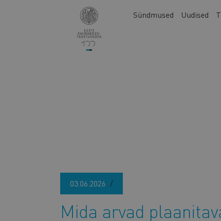
Liigu
Main
Sündmused
Uudised
T
edasi
navigation
põhisisu
juurde
03.06.2026
Mida arvad plaanita