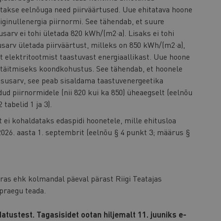
atakse eelnõuga need piirväärtused. Uue ehitatava hoone
ginullenergia piirnormi. See tähendab, et suure
sarv ei tohi ületada 820 kWh/(m2·a). Lisaks ei tohi
arv ületada piirväärtust, milleks on 850 kWh/(m2·a),
t elektritootmist taastuvast energiaallikast. Uue hoone
täitmiseks koondkohustus. See tähendab, et hoonele
ususarv, see peab sisaldama taastuvenergeetika
d piirnormidele (nii 820 kui ka 850) üheaegselt (eelnõu
 tabelid 1 ja 3).
ei kohaldataks edaspidi hoonetele, mille ehitusloa
2026. aasta 1. septembrit (eelnõu § 4 punkt 3; määrus §
ras ehk kolmandal päeval pärast Riigi Teatajas
 praegu teada.
tustest. Tagasisidet ootan hiljemalt 11. juuniks e-