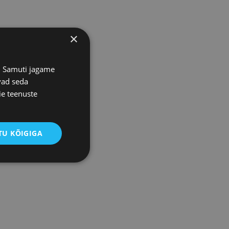
×
s. Samuti jagame
vad seda
ie teenuste
U KÕIGIGA