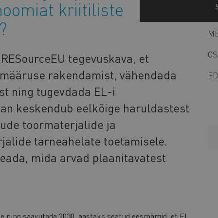
omiat kriitiliste
?
ME
OS
 RESourceEU tegevuskava, et
te määruse rakendamist, vähendada
ED
st ning tugevdada EL-i
aan keskendub eelkõige haruldastest
ude toormaterjalide ja
rjalide tarneahelate toetamisele.
teada, mida arvad plaanitavatest
 ning saavutada 2030. aastaks seatud eesmärgid, et EL