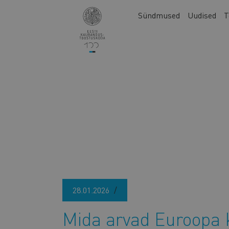
Liigu
Main
Sündmused
Uudised
T
edasi
navigation
põhisisu
juurde
28.01.2026
Mida arvad Euroopa K