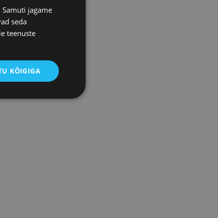
s. Samuti jagame
vad seda
ie teenuste
U KÕIGIGA