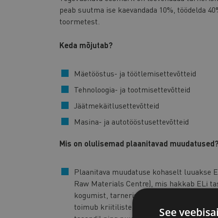
peab suutma ise kaevandada 10%, töödelda 40% 
toormetest.
Keda mõjutab?
Mäetööstus- ja töötlemisettevõtteid
Tehnoloogia- ja tootmisettevõtteid
Jäätmekäitlusettevõtteid
Masina- ja autotööstusettevõtteid
Mis on olulisemad plaanitavad muudatused
Plaanitava muudatuse kohaselt luuakse Eu
Raw Materials Centre), mis hakkab ELi tas
kogumist, tarneriskide hindamist ning var
toimub kriitiliste toormete seire killustatu
See veebisa