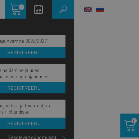
Ostukorv
0
LANGUAGE
SWITCHER
aja Avamine 2026/2027
REGISTREERU
e haldamine ja uued
malused ringmajanduses
REGISTREERU
ajandus- ja toidutootjate
ain
is Hollandisse
IE MÕJU JA EESMÄRK
Ostukor
avigation
0
REGISTREERU
IE TÖÖVÕIDUD
ide
lock
Eesolevad sündmused
HETKEL KÄSIL