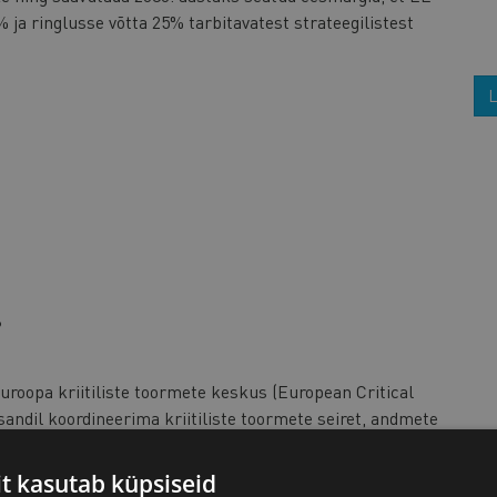
ja ringlusse võtta 25% tarbitavatest strateegilistest
L
?
roopa kriitiliste toormete keskus (European Critical
andil koordineerima kriitiliste toormete seiret, andmete
ajaste hoiatusmehhanismide toimimist (lk 3). Hetkel
lt erinevate ELi institutsioonide ja liikmesriikide
it kasutab küpsiseid