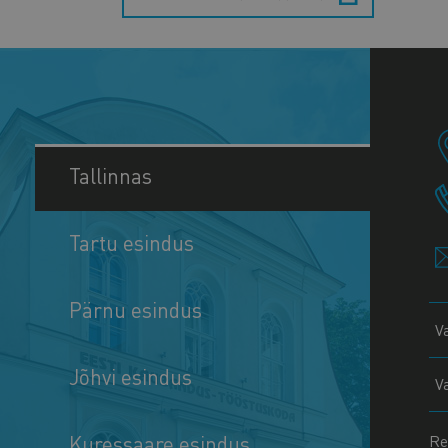
Tallinnas
Tartu esindus
Pärnu esindus
V
Jõhvi esindus
V
Kuressaare esindus
Re