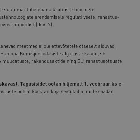
 suuremat tähelepanu kriitiliste toormete
stehnoloogiate arendamisele regulatiivsete, rahastus-
vust impordist (lk 6–7).
ulenevad meetmed ei ole ettevõtetele otseselt siduvad.
Euroopa Komisjoni edasiste algatuste kaudu, sh
e muudatuste, rakendusaktide ning ELi rahastusotsuste
kavast. Tagasisidet ootan hiljemalt 1. veebruariks e-
astuste põhjal koostan koja seisukoha, mille saadan