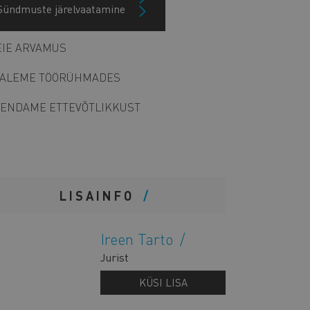
Sündmuste järelvaatamine
Arhiiv
IE ARVAMUS
ALEME TÖÖRÜHMADES
ENDAME ETTEVÕTLIKKUST
LISAINFO
Ireen Tarto
Jurist
KÜSI LISA