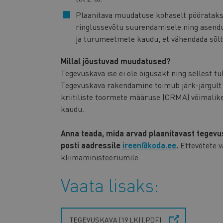
Plaanitava muudatuse kohaselt pööratakse
ringlussevõtu suurendamisele ning asendu
ja turumeetmete kaudu, et vähendada sõltu
Millal jõustuvad muudatused?
Tegevuskava ise ei ole õigusakt ning sellest t
Tegevuskava rakendamine toimub järk-järgult 
kriitiliste toormete määruse (CRMA) võimalik
kaudu.
Anna teada, mida arvad plaanitavast tegevus
posti aadressile
ireen@koda.ee
.
Ettevõtete v
kliimaministeeriumile.
Vaata lisaks:
TEGEVUSKAVA (19 LK) (.PDF)