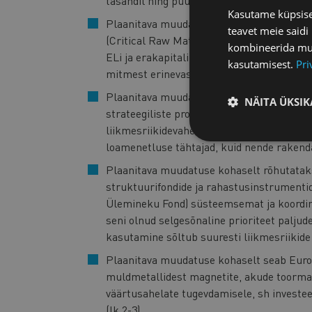
tasandil ning puudub keskne ELi-ülene ük
Kasutame küpsisei
Plaanitava muudatuse kohaselt luuakse EL
teavet meie saidi
(Critical Raw Materials Financing Hub), m
kombineerida muu 
ELi ja erakapitali rahastusallikatele (lk 
kasutamisest.
Pri
mitmest erinevast ELi fondist eraldi nin
Plaanitava muudatuse kohaselt kiirendata
NÄITA ÜKSIK
strateegiliste projektide loamenetlusi,se
liikmesriikidevahelist koordineerimist (
loamenetluse tähtajad, kuid nende rakend
Plaanitava muudatuse kohaselt rõhutatakse
struktuurifondide ja rahastusinstrumenti
Ülemineku Fond) süsteemsemat ja koordinee
seni olnud selgesõnaline prioriteet palj
kasutamine sõltub suuresti liikmesriikide 
Plaanitava muudatuse kohaselt seab Euroo
muldmetallidest magnetite, akude toormater
väärtusahelate tugevdamisele, sh investee
(lk 2-3).