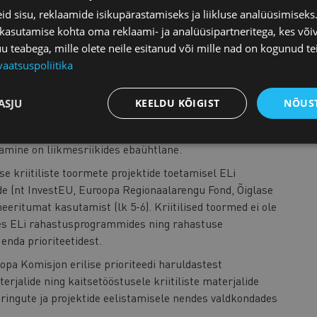
sus.
d sisu, reklaamide isikupärastamiseks ja liikluse analüüsimisek
i tasandil kriitiliste toormete rahastamiskeskus
 kasutamise kohta oma reklaami- ja analüüsipartneritega, kes või
ille eesmärk on lihtsustada ja koordineerida ligipääsu
teabega, mille olete neile esitanud või mille nad on kogunud te
4-6). Praegu peavad ettevõtted taotlema rahastust
vaatsuspoliitika
g puudub keskne kontaktpunkt.
kse kriitiliste toormete määruse ehk CRMA alusel
ASJU
KEELDU KÕIGIST
NÕUST
alhulgas parandatakse juhendamist ning
lk 4-6) CRMA määrus näeb ette maksimaalsed
amine on liikmesriikides ebaühtlane.
 kriitiliste toormete projektide toetamisel ELi
de (nt InvestEU, Euroopa Regionaalarengu Fond, Õiglase
ritumat kasutamist (lk 5-6). Kriitilised toormed ei ole
udes ELi rahastusprogrammides ning rahastuse
enda prioriteetidest.
pa Komisjon erilise prioriteedi haruldastest
jalide ning kaitsetööstusele kriitiliste materjalide
ringute ja projektide eelistamisele nendes valdkondades