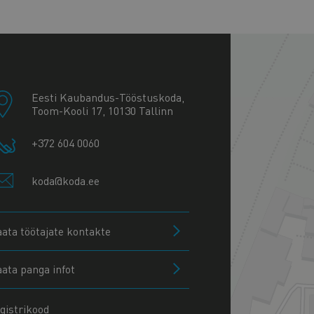
+
−
Eesti Kaubandus-Tööstuskoda,
Toom-Kooli 17, 10130 Tallinn
+372 604 0060
koda@koda.ee
aata töötajate kontakte
aata panga infot
gistrikood