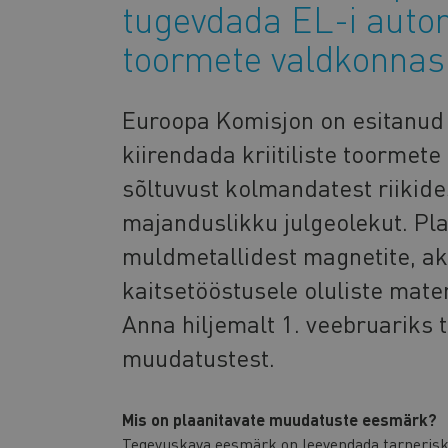
tugevdada EL-i autono
toormete valdkonnas
Euroopa Komisjon on esitanud
kiirendada kriitiliste toorme
sõltuvust kolmandatest riikide
majanduslikku julgeolekut. Pl
muldmetallidest magnetite, ak
kaitsetööstusele oluliste mate
Anna hiljemalt 1. veebruariks 
muudatustest.
Mis on plaanitavate muudatuste eesmärk?
Tegevuskava eesmärk on leevendada tarneriske