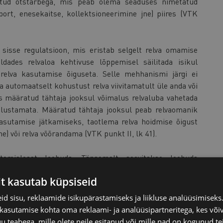
ratud otstarbega, mis peab olema seaduses nimetatud
ort, enesekaitse, kollektsioneerimine jne) piires (VTK
sisse regulatsioon, mis eristab selgelt relva omamise
ldades relvaloa kehtivuse lõppemisel säilitada isikul
 relva kasutamise õiguseta. Selle mehhanismi järgi ei
 automaatselt kohustust relva viivitamatult üle anda või
aks määratud tähtaja jooksul võimalus relvaluba vahetada
alustamata. Määratud tähtaja jooksul peab relvaomanik
kasutamise jätkamiseks, taotlema relva hoidmise õigust
) või relva võõrandama (VTK punkt II, lk 41).
tamisloast loobuda. Täpsemalt soovitakse loobuda
eraldi relvasoetamisluba juhul, kui isikul on kehtiv
it kasutab küpsiseid
d liigile ning otstarbele. Lisaks tahetakse anda
ing automaatse loakontrolli põhjal relvaregistri kaudu,
d sisu, reklaamide isikupärastamiseks ja liikluse analüüsimisek
piirivalveameti (PPA) eelnev luba. Ministeerium soovib
 kasutamise kohta oma reklaami- ja analüüsipartneritega, kes või
nes juhul, kui ilmneb relva iseloomust või tehingu
teabega, mille olete neile esitanud või mille nad on kogunud te