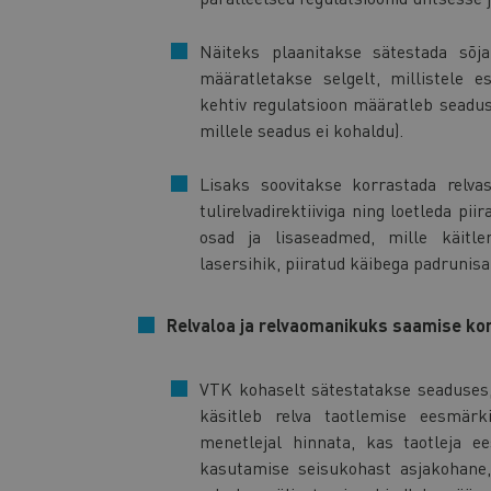
Näiteks plaanitakse sätestada sõja
määratletakse selgelt, millistele e
kehtiv regulatsioon määratleb seadus
millele seadus ei kohaldu).
Lisaks soovitakse korrastada relva
tulirelvadirektiiviga ning loetleda pi
osad ja lisaseadmed, mille käitle
lasersihik, piiratud käibega padrunisal
Relvaloa ja relvaomanikuks saamise ko
VTK kohaselt sätestatakse seaduses, 
käsitleb relva taotlemise eesmärk
menetlejal hinnata, kas taotleja e
kasutamise seisukohast asjakohane,