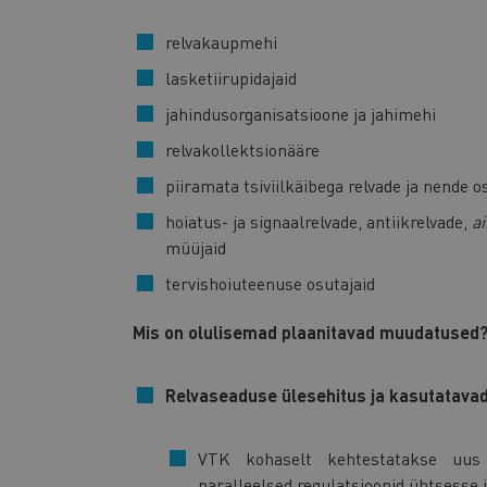
relvakaupmehi
lasketiirupidajaid
jahindusorganisatsioone ja jahimehi
relvakollektsionääre
piiramata tsiviilkäibega relvade ja nende 
hoiatus- ja signaalrelvade, antiikrelvade,
ai
müüjaid
tervishoiuteenuse osutajaid
Mis on olulisemad plaanitavad muudatused
Relvaseaduse ülesehitus ja kasutatava
VTK kohaselt kehtestatakse uus 
paralleelsed regulatsioonid ühtsesse 