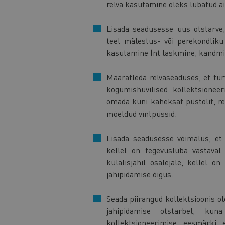
relva kasutamine oleks lubatud ai
Lisada seadusesse uus otstarve,
teel mälestus- või perekondlik
kasutamine (nt laskmine, kandmin
Määratleda relvaseaduses, et tu
kogumishuvilised kollektsionee
omada kuni kaheksat püstolit, rev
mõeldud vintpüssid.
Lisada seadusesse võimalus, et j
kellel on tegevusluba vastaval
külalisjahil osalejale, kellel on
jahipidamise õigus.
Seada piirangud kollektsioonis ol
jahipidamise otstarbel, kun
kollektsioneerimise eesmärki e