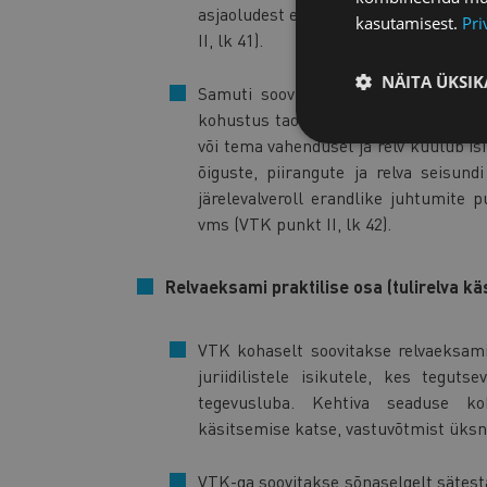
asjaoludest erakorralisi riske (nt er
kasutamisest.
Pri
II, lk 41).
NÄITA ÜKSIK
Samuti soovitakse VTK kohaselt loo
kohustus taotleda PPA-lt luba relva 
või tema vahendusel ja relv kuulub is
õiguste, piirangute ja relva seisund
järelevalveroll erandlike juhtumite 
vms (VTK punkt II, lk 42).
Relvaeksami praktilise osa (tulirelva k
VTK kohaselt soovitakse relvaeksami
juriidilistele isikutele, kes tegut
tegevusluba. Kehtiva seaduse koh
käsitsemise katse, vastuvõtmist üksne
VTK-ga soovitakse sõnaselgelt sätest