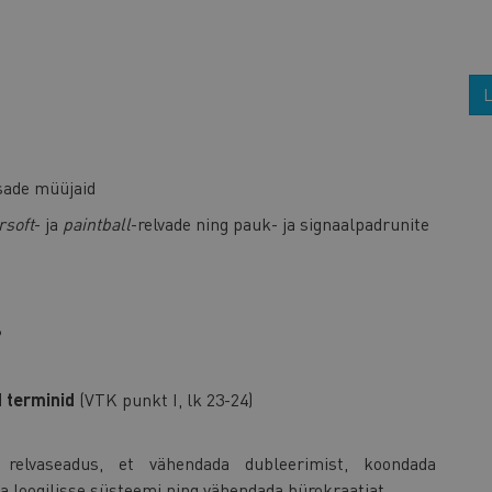
L
osade müüjaid
rsoft
- ja
paintball
-relvade ning pauk- ja signaalpadrunite
?
d terminid
(VTK punkt I, lk 23-24)
relvaseadus, et vähendada dubleerimist, koondada
ja loogilisse süsteemi ning vähendada bürokraatiat.