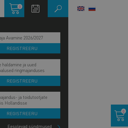
Ostukorv
0
LANGUAGE
SWITCHER
aja Avamine 2026/2027
REGISTREERU
e haldamine ja uued
malused ringmajanduses
REGISTREERU
ajandus- ja toidutootjate
ain
is Hollandisse
IE MÕJU JA EESMÄRK
Ostukor
avigation
0
REGISTREERU
IE TÖÖVÕIDUD
ide
lock
Eesolevad sündmused
HETKEL KÄSIL