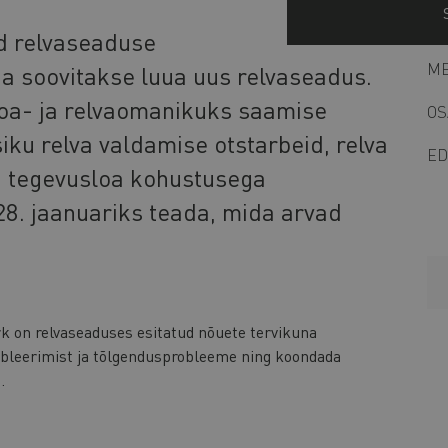
d relvaseaduse
ME
ga soovitakse luua uus relvaseadus.
loa- ja relvaomanikuks saamise
OS
 isiku relva valdamise otstarbeid, relva
ED
a tegevusloa kohustusega
28. jaanuariks teada, mida arvad
k on relvaseaduses esitatud nõuete tervikuna
ubleerimist ja tõlgendusprobleeme ning koondada
.