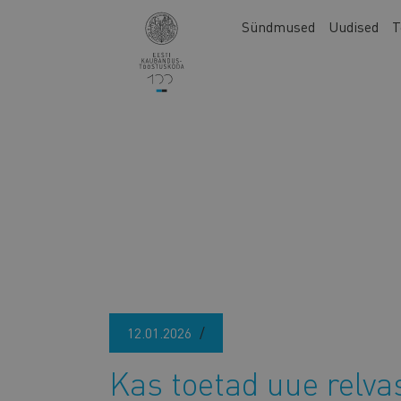
Liigu
Main
Sündmused
Uudised
T
edasi
navigation
põhisisu
juurde
12.01.2026
Kas toetad uue relv