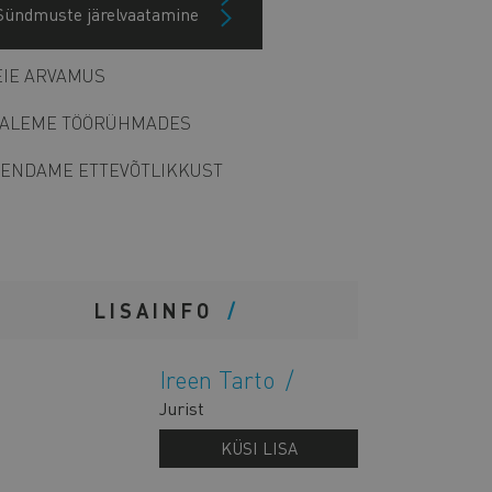
Sündmuste järelvaatamine
Arhiiv
IE ARVAMUS
ALEME TÖÖRÜHMADES
ENDAME ETTEVÕTLIKKUST
LISAINFO
Ireen Tarto
Jurist
KÜSI LISA