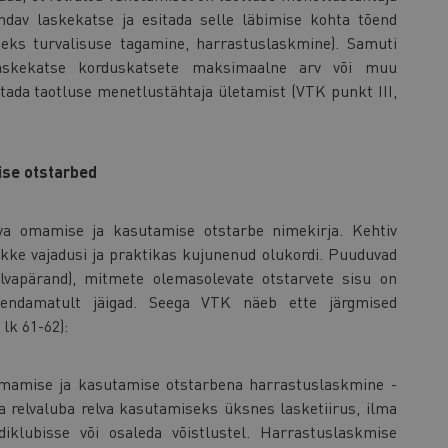
endav laskekatse ja esitada selle läbimise kohta tõend
beks turvalisuse tagamine, harrastuslaskmine). Samuti
laskekatse korduskatsete maksimaalne arv või muu
stada taotluse menetlustähtaja ületamist (VTK punkt III,
mise otstarbed
va omamise ja kasutamise otstarbe nimekirja. Kehtiv
likke vajadusi ja praktikas kujunenud olukordi. Puuduvad
elvapärand), mitmete olemasolevate otstarvete sisu on
endamatult jäigad. Seega VTK näeb ette järgmised
lk 61-62):
 omamise ja kasutamise otstarbena harrastuslaskmine -
da relvaluba relva kasutamiseks üksnes lasketiirus, ilma
iklubisse või osaleda võistlustel. Harrastuslaskmise