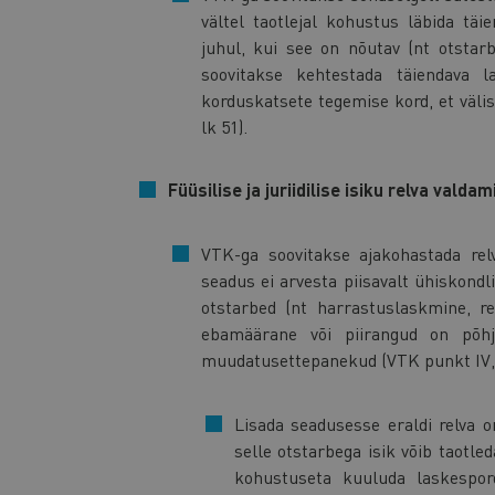
vältel taotlejal kohustus läbida täi
juhul, kui see on nõutav (nt otstar
soovitakse kehtestada täiendava 
korduskatsete tegemise kord, et väli
lk 51).
Füüsilise ja juriidilise isiku relva valda
VTK-ga soovitakse ajakohastada rel
seadus ei arvesta piisavalt ühiskond
otstarbed (nt harrastuslaskmine, r
ebamäärane või piirangud on põhj
muudatusettepanekud (VTK punkt IV, 
Lisada seadusesse eraldi relva
selle otstarbega isik võib taotle
kohustuseta kuuluda laskespord