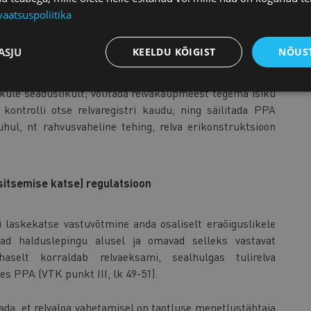
ikonstruktsiooniga relv, relva ümberehitus vms) (VTK punk
vaatsuspoliitika
ASJU
KEELDU KÕIGIST
NÕUST
buda võõrandamisloast. Täpsemalt soovitakse kaotada
võõrandamiseks, kui relv võõrandatakse relvakaupmehele
ikule seaduslikult; volitada relvakaupmeest tegema isiku
i kontrolli otse relvaregistri kaudu; ning säilitada PPA
puhul, nt rahvusvaheline tehing, relva erikonstruktsioon
äsitsemise katse) regulatsioon
 laskekatse vastuvõtmine anda osaliselt eraõiguslikele
sevad halduslepingu alusel ja omavad selleks vastavat
aselt korraldab relvaeksami, sealhulgas tulirelva
s PPA (VTK punkt III, lk 49-51).
ada, et relvaloa vahetamisel on taotluse menetlustähtaja