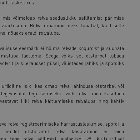
nult lasketiirus.
 mis võimaldab relva seaduslikku säilitamist pärimise
u väärtusena. Relva omamine oleks lubatud, kuid selle
e) nõuaks eraldi relvaluba.
rvalisuse eesmärk ei hõlma relvade kogumist ja suunata
rimisluba taotlema. Seega võiks sel otstarbel lubada
olvrit ja sileraudset püssi, välistades jahiks ja spordiks
uriidiline isik, kes omab relva jahinduse otstarbel või
 tegevusalal tegutsemiseks, võib relva anda kasutada
 vastavat liiki relva käitlemiseks relvaluba ning kehtiv
eva relva registreerimiseks harrastuslaskmise, spordi ja
a nendel otstarvetel relva kasutamine ei täida
ga taga relva säilimist ajaloolisel või kultuurilisel