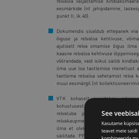
relvaloa väljastamise kindlaksmää
eesmärkide (nt jahipidamine, laskesp
punkt II, lk 40).
Dokumendis sisaldub ettepanek viia 
õiguse ja relvaloa kehtivuse, võima
ajutiselt relva omamise õigus ilma
kaasne relvaloa kehtivuse lõppemisega
võõrandada, vaid isikul säilib kindl
ilma uue loa taotlemise menetlust 
taotlema relvaloa vahetamist relva 
muul eesmärgil (nt kollektsioneerimine
VTK kohaselt soovitakse relvasoe
kohustusest taotleda relva ostuks 
See veebisa
relvaluba ja relv vastab lubatu
relvakaupmeestele õigus lõpetada teh
Kasutame küpsisei
ilma et oleks vajalik Politsei- ja 
teavet meie saidi
säilitada PPA kaalutlusõiguse üks
kombineerida muu 