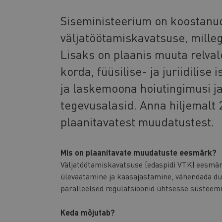
Siseministeerium on koostanu
väljatöötamiskavatsuse, mille
Lisaks on plaanis muuta relva
korda, füüsilise- ja juriidilise
ja laskemoona hoiutingimusi j
tegevusalasid. Anna hiljemalt 
plaanitavatest muudatustest.
Mis on plaanitavate muudatuste eesmärk?
Väljatöötamiskavatsuse (edaspidi VTK) eesmär
ülevaatamine ja kaasajastamine, vähendada d
paralleelsed regulatsioonid ühtsesse süsteemi
Keda mõjutab?