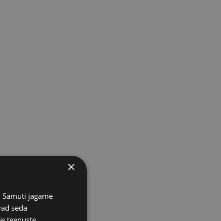
×
s. Samuti jagame
vad seda
ie teenuste