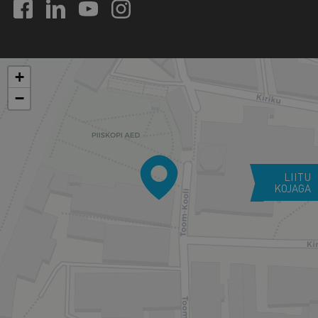
+
−
LIITU
KOJAGA