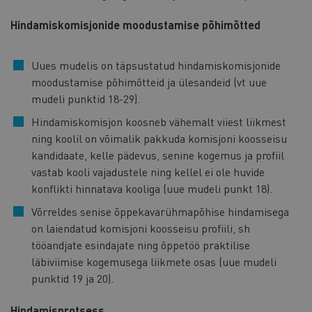
Hindamiskomisjonide moodustamise põhimõtted
Uues mudelis on täpsustatud hindamiskomisjonide
moodustamise põhimõtteid ja ülesandeid (vt uue
mudeli punktid 18-29).
Hindamiskomisjon koosneb vähemalt viiest liikmest
ning koolil on võimalik pakkuda komisjoni koosseisu
kandidaate, kelle pädevus, senine kogemus ja profiil
vastab kooli vajadustele ning kellel ei ole huvide
konflikti hinnatava kooliga (uue mudeli punkt 18).
Võrreldes senise õppekavarühmapõhise hindamisega
on laiendatud komisjoni koosseisu profiili, sh
tööandjate esindajate ning õppetöö praktilise
läbiviimise kogemusega liikmete osas (uue mudeli
punktid 19 ja 20).
Hindamisprotsess