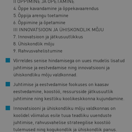
II ÕPPIMINE JA ÕPETAMINE
4. Õppe kavandamine ja õppekavaarendus
5. Õppija arengu toetamine
6. Õppimine ja õpetamine
III INNOVATSIOON JA ÜHISKONDLIK MÕJU
7. Innovatsioon ja jätkusuutlikkus
8. Ühiskondlik mõju
9. Rahvusvahelistumine
Võrreldes senise hindamisega on uues mudelis lisatud
juhtimise ja eestvedamise ning innovatsiooni ja
ühiskondliku mõju valdkonnad.
Juhtimise ja eestvedamise fookuses on kaasav
eestvedamine, koostöö, ressursside jätkusuutlik
juhtimine ning kestliku koolikeskkonna kujundamine.
Innovatsiooni ja ühiskondliku mõju valdkonnas on
koolidel võimalus esile tuua teadliku uuenduste
juhtimise, rahvusvahelise strateegilise koostöö
tulemused ning kogukondlik ja ühiskondlik panus.