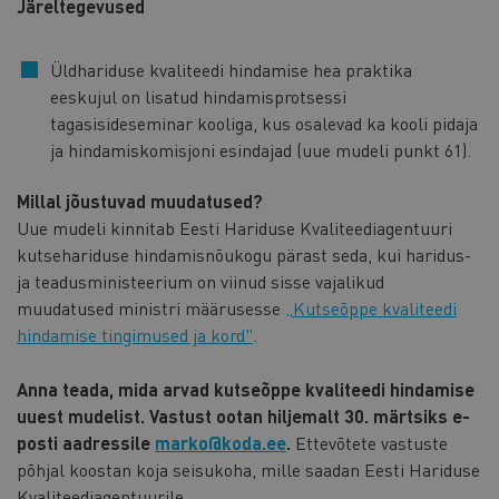
Järeltegevused
Üldhariduse kvaliteedi hindamise hea praktika
eeskujul on lisatud hindamisprotsessi
tagasisideseminar kooliga, kus osalevad ka kooli pidaja
ja hindamiskomisjoni esindajad (uue mudeli punkt 61).
Millal jõustuvad muudatused?
Uue mudeli kinnitab Eesti Hariduse Kvaliteediagentuuri
kutsehariduse hindamisnõukogu pärast seda, kui haridus-
ja teadusministeerium on viinud sisse vajalikud
muudatused ministri määrusesse
„Kutseõppe kvaliteedi
hindamise tingimused ja kord"
.
Anna teada, mida arvad kutseõppe kvaliteedi hindamise
uuest mudelist. Vastust ootan hiljemalt 30. märtsiks e-
posti aadressile
marko@koda.ee
.
Ettevõtete vastuste
põhjal koostan koja seisukoha, mille saadan Eesti Hariduse
Kvaliteediagentuurile.