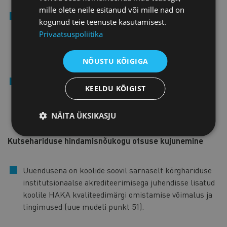
mille olete neile esitanud või mille nad on
Sarnaselt senisele regulatsioonile koostab komisjon
kogunud teie teenuste kasutamisest.
hindamisaruande, analüüsides kvaliteedikriteeriumite
Privaatsuspoliitika
täitmist ning tuues välja kooli tugevused ja
parendusvaldkonnad kvaliteedikriteeriumite lõikes
NÕUSTU KÕIGIGA
(uue mudeli punkt 37).
Uuendusena on lisatud, et kvaliteedikriteeriume, kus
KEELDU KÕIGIST
kool on näidanud silmapaistvaid tulemusi ja/või
algatusi, võib komisjon tunnustada lisamärkega
NÄITA ÜKSIKASJU
‘tunnustust vääriv’ (uue mudeli punkt 38).
Kutsehariduse hindamisnõukogu otsuse kujunemine
Uuendusena on koolide soovil sarnaselt kõrghariduse
institutsionaalse akrediteerimisega juhendisse lisatud
koolile HAKA kvaliteedimärgi omistamise võimalus ja
tingimused (uue mudeli punkt 51).