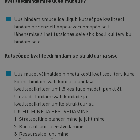
kvaliteedihindamise uues mudelis?
Uue hindamismudeliga liigub kutseõppe kvaliteedi
hindamine seniselt õppekavarühmapõhiselt
lähenemiselt institutsionaalsele ehk kooli kui terviku
hindamisele.
Kutseõppe kvaliteedi hindamise struktuur ja sisu
Uus mudel võimaldab hinnata kooli kvaliteeti tervikuna
kolme hindamisvaldkonna ja üheksa
kvaliteedikriteeriumi lõikes (uue mudeli punkt 6).
Ülevaade hindamisvaldkondade ja
kvaliteedikriteeriumite struktuurist:
I JUHTIMINE JA EESTVEDAMINE
1. Strateegiline planeerimine ja juhtimine
2. Koolikultuur ja eestvedamine
3. Ressursside juhtimine