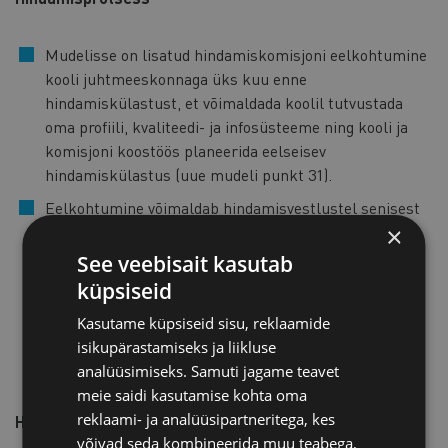
Mudelisse on lisatud hindamiskomisjoni eelkohtumine
kooli juhtmeeskonnaga üks kuu enne
hindamiskülastust, et võimaldada koolil tutvustada
oma profiili, kvaliteedi- ja infosüsteeme ning kooli ja
komisjoni koostöös planeerida eelseisev
hindamiskülastus (uue mudeli punkt 31).
Eelkohtumine võimaldab hindamisvestlustel senisest
×
enam keskenduda sisulistele teemafookustele
osapooltega. Külastusel võib kavandada nii
See veebisait kasutab
sihtrühmapõhiseid kui temaatilisi vestlusi.
küpsiseid
Temaatilistes vestlustes räägivad kaasa erinevad
Kasutame küpsiseid sisu, reklaamide
osapooled. Temaatilise vestluse teema võiks olla
isikupärastamiseks ja liikluse
seotud mõne prioriteetse arengusuunaga (uue mudeli
analüüsimiseks. Samuti jagame teavet
punkt 33).
meie saidi kasutamise kohta oma
reklaami- ja analüüsipartneritega, kes
Hindamisaruanne
võivad seda kombineerida muu teabega,