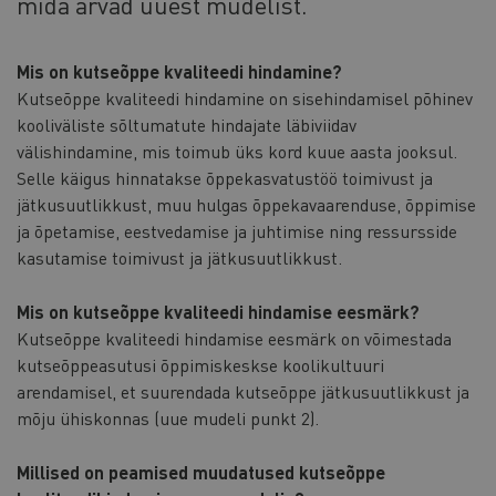
mida arvad uuest mudelist.
Mis on kutseõppe kvaliteedi hindamine?
Kutseõppe kvaliteedi hindamine on sisehindamisel põhinev
kooliväliste sõltumatute hindajate läbiviidav
välishindamine, mis toimub üks kord kuue aasta jooksul.
Selle käigus hinnatakse õppekasvatustöö toimivust ja
jätkusuutlikkust, muu hulgas õppekavaarenduse, õppimise
ja õpetamise, eestvedamise ja juhtimise ning ressursside
kasutamise toimivust ja jätkusuutlikkust.
Mis on kutseõppe kvaliteedi hindamise eesmärk?
Kutseõppe kvaliteedi hindamise eesmärk on võimestada
kutseõppeasutusi õppimiskeskse koolikultuuri
arendamisel, et suurendada kutseõppe jätkusuutlikkust ja
mõju ühiskonnas (uue mudeli punkt 2).
Millised on peamised muudatused kutseõppe