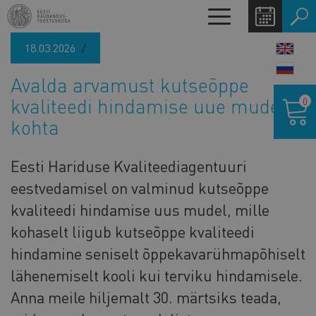
Liigu
Toggle
edasi
navigation
põhisisu
18.03.2026
LANG
juurde
SWIT
Avalda arvamust kutseõppe
Ostukor
kvaliteedi hindamise uue mudeli
0
kohta
Eesti Hariduse Kvaliteediagentuuri
eestvedamisel on valminud kutseõppe
kvaliteedi hindamise uus mudel, mille
kohaselt liigub kutseõppe kvaliteedi
hindamine seniselt õppekavarühmapõhiselt
lähenemiselt kooli kui terviku hindamisele.
Anna meile hiljemalt 30. märtsiks teada,