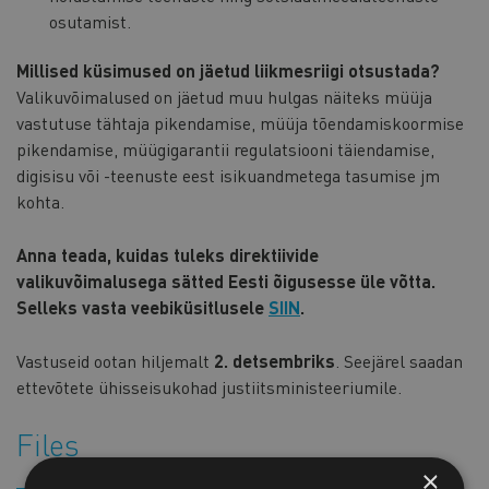
osutamist.
Millised küsimused on jäetud liikmesriigi otsustada?
Valikuvõimalused on jäetud muu hulgas näiteks müüja
vastutuse tähtaja pikendamise, müüja tõendamiskoormise
pikendamise, müügigarantii regulatsiooni täiendamise,
digisisu või -teenuste eest isikuandmetega tasumise jm
kohta.
Anna teada, kuidas tuleks direktiivide
valikuvõimalusega sätted Eesti õigusesse üle võtta.
Selleks vasta veebiküsitlusele
SIIN
.
Vastuseid ootan hiljemalt
2. detsembriks
. Seejärel saadan
ettevõtete ühisseisukohad justiitsministeeriumile.
Files
×