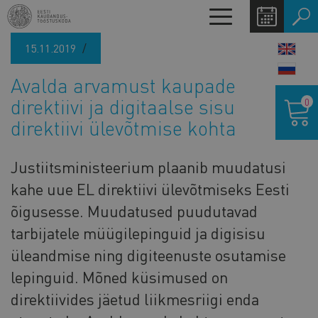
Liigu
Toggle
edasi
navigation
põhisisu
15.11.2019
LANG
juurde
SWIT
Avalda arvamust kaupade
Ostukor
direktiivi ja digitaalse sisu
0
direktiivi ülevõtmise kohta
Justiitsministeerium plaanib muudatusi
kahe uue EL direktiivi ülevõtmiseks Eesti
õigusesse. Muudatused puudutavad
tarbijatele müügilepinguid ja digisisu
üleandmise ning digiteenuste osutamise
lepinguid. Mõned küsimused on
direktiivides jäetud liikmesriigi enda