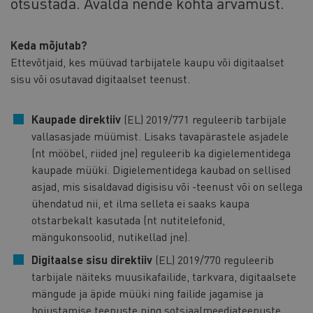
otsustada. Avalda nende kohta arvamust.
Keda mõjutab?
Ettevõtjaid, kes müüvad tarbijatele kaupu või digitaalset
sisu või osutavad digitaalset teenust.
Kaupade direktiiv
(EL) 2019/771 reguleerib tarbijale
vallasasjade müümist. Lisaks tavapärastele asjadele
(nt mööbel, riided jne) reguleerib ka digielementidega
kaupade müüki. Digielementidega kaubad on sellised
asjad, mis sisaldavad digisisu või -teenust või on sellega
ühendatud nii, et ilma selleta ei saaks kaupa
otstarbekalt kasutada (nt nutitelefonid,
mängukonsoolid, nutikellad jne).
Digitaalse sisu direktiiv
(EL) 2019/770 reguleerib
tarbijale näiteks muusikafailide, tarkvara, digitaalsete
mängude ja äpide müüki ning failide jagamise ja
hoiustamise teenuste ning sotsiaalmeediateenuste