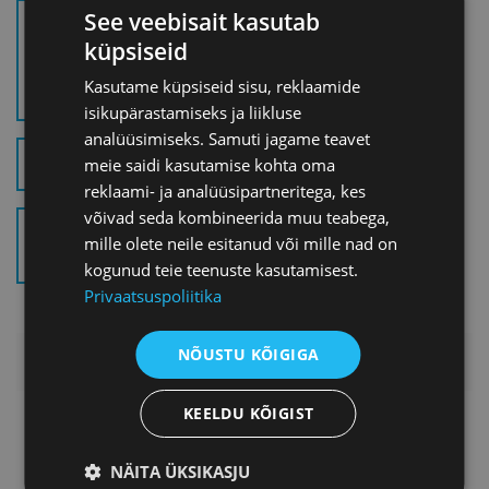
See veebisait kasutab
MINISTEERIUMI KOOSTATUD
küpsiseid
ÜLEVAADE
VALIKUVÕIMALUSTE KOHTA
Kasutame küpsiseid sisu, reklaamide
(.PDF)
isikupärastamiseks ja liikluse
analüüsimiseks. Samuti jagame teavet
KAUPADE DIREKTIIV (.PDF)
meie saidi kasutamise kohta oma
reklaami- ja analüüsipartneritega, kes
võivad seda kombineerida muu teabega,
DIGITAALSE SISU DIREKTIIV
mille olete neile esitanud või mille nad on
(.PDF)
kogunud teie teenuste kasutamisest.
Privaatsuspoliitika
NÕUSTU KÕIGIGA
LISAINFO
KEELDU KÕIGIST
NÄITA ÜKSIKASJU