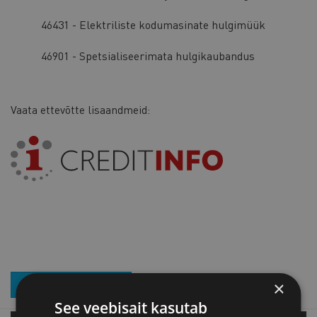
46431 - Elektriliste kodumasinate hulgimüük
46901 - Spetsialiseerimata hulgikaubandus
Vaata ettevõtte lisaandmeid:
×
LIITU UUDISKIRJAGA
See veebisait kasutab