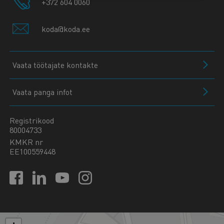
+372 604 0060
koda@koda.ee
Vaata töötajate kontakte
Vaata panga infot
Registrikood
80004733
KMKR nr
EE100559448