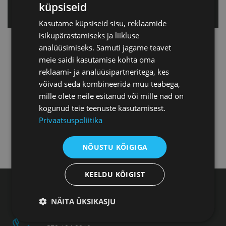
küpsiseid
Tallinnas
Kasutame küpsiseid sisu, reklaamide
isikupärastamiseks ja liikluse
Tartu esindus
analüüsimiseks. Samuti jagame teavet
meie saidi kasutamise kohta oma
reklaami- ja analüüsipartneritega, kes
Pärnu esindus
võivad seda kombineerida muu teabega,
mille olete neile esitanud või mille nad on
kogunud teie teenuste kasutamisest.
Jõhvi esindus
Privaatsuspoliitika
Kuressaare esindus
NÕUSTU KÕIGIGA
KEELDU KÕIGIST
Eesti Kaubandus-Tööstuskoda, Toom-Kooli 17,
NÄITA ÜKSIKASJU
10130 Tallinn