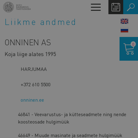
Liigu
Toggle
edasi
navigation
põhisisu
Liikme andmed
LANG
juurde
SWIT
ONNINEN AS
Ostukor
0
Koja liige alates 1995
HARJUMAA
+372 610 5500
onninen.ee
46841 - Veevarustus- ja kütteseadmete ning nende
koosteosade hulgimüük
46649 - Muude masinate ja seadmete hulgimüük