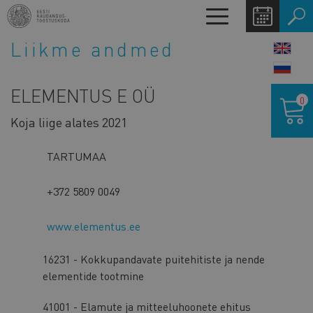
Liigu
Toggle
edasi
navigation
põhisisu
Liikme andmed
LANG
juurde
SWIT
ELEMENTUS E OÜ
Ostukor
0
Koja liige alates 2021
TARTUMAA
+372 5809 0049
www.elementus.ee
16231 - Kokkupandavate puitehitiste ja nende
elementide tootmine
41001 - Elamute ja mitteeluhoonete ehitus