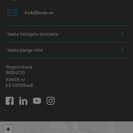
koda@koda.ee
Vaata töötajate kontakte
Vaata panga infot
Registrikood
80004733
KMKR nr
EE100559448
+