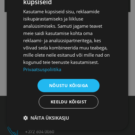
küpsiseid
Tallinnas
Kasutame küpsiseid sisu, reklaamide
isikupärastamiseks ja liikluse
Tartu esindus
analüüsimiseks. Samuti jagame teavet
meie saidi kasutamise kohta oma
reklaami- ja analüüsipartneritega, kes
Pärnu esindus
võivad seda kombineerida muu teabega,
mille olete neile esitanud või mille nad on
kogunud teie teenuste kasutamisest.
Jõhvi esindus
Privaatsuspoliitika
Kuressaare esindus
NÕUSTU KÕIGIGA
KEELDU KÕIGIST
Eesti Kaubandus-Tööstuskoda, Toom-Kooli 17,
10130 Tallinn
NÄITA ÜKSIKASJU
+372 604 0060