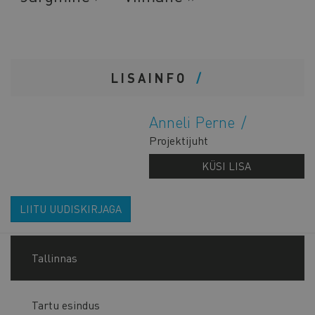
leht
leht
LISAINFO
Anneli Perne
Projektijuht
KÜSI LISA
LIITU UUDISKIRJAGA
Tallinnas
Tartu esindus