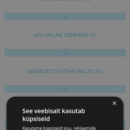
ADV ONLINE COMPANY OÜ
ADVANCED SYSTEMS BALTIC OÜ
×
ADVOKAADIBÜROO A. RATNIKOV & PARTNERS OÜ
See veebisait kasutab
küpsiseid
Kasutame küpsiseid sisu, reklaamide