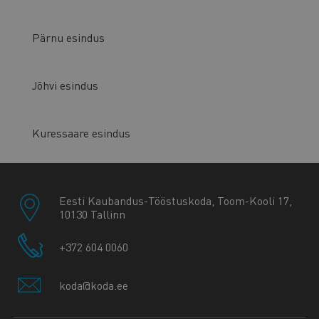
Pärnu esindus
Jõhvi esindus
Kuressaare esindus
Eesti Kaubandus-Tööstuskoda, Toom-Kooli 17,
10130 Tallinn
+372 604 0060
koda@koda.ee