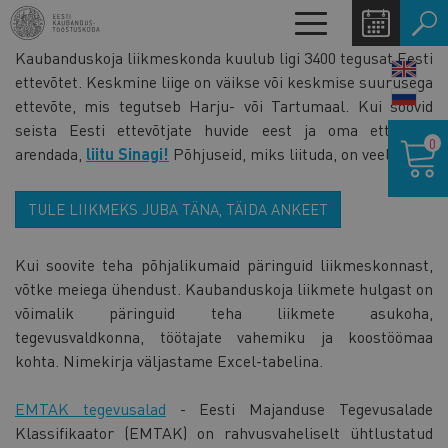
Liigu
Toggle
edasi
navigation
Kaubanduskoja liikmeskonda kuulub ligi 3400 tegusat Eesti
põhisisu
LANG
ettevõtet. Keskmine liige on väikse või keskmise suurusega
juurde
SWIT
ettevõte, mis tegutseb Harju- või Tartumaal. Kui soovid
seista Eesti ettevõtjate huvide eest ja oma ettevõtet
Ostukor
0
arendada,
liitu Sinagi!
Põhjuseid, miks liituda, on veelgi!
TULE LIIKMEKS JUBA TÄNA, TÄIDA ANKEET
Kui soovite teha põhjalikumaid päringuid liikmeskonnast,
võtke meiega ühendust. Kaubanduskoja liikmete hulgast on
võimalik päringuid teha liikmete asukoha,
tegevusvaldkonna, töötajate vahemiku ja koostöömaa
kohta. Nimekirja väljastame Excel-tabelina.
EMTAK tegevusalad
- Eesti Majanduse Tegevusalade
Klassifikaator (EMTAK) on rahvusvaheliselt ühtlustatud