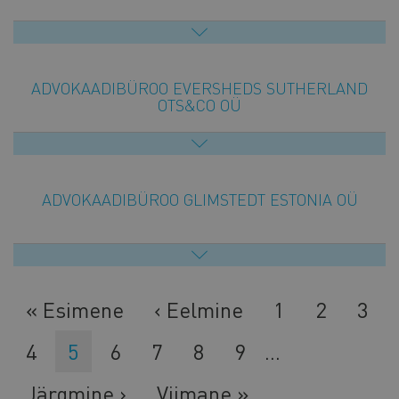
ADVOKAADIBÜROO EVERSHEDS SUTHERLAND
OTS&CO OÜ
ADVOKAADIBÜROO GLIMSTEDT ESTONIA OÜ
Esimene
« Esimene
Eelmine
‹ Eelmine
Lehekülg
1
Lehekül
2
Leh
3
leht
leht
Lehekülg
4
Eesolev
5
Lehekülg
6
Lehekülg
7
Lehekülg
8
Lehekülg
9
…
leht
Järgmine
Järgmine ›
Viimane
Viimane »