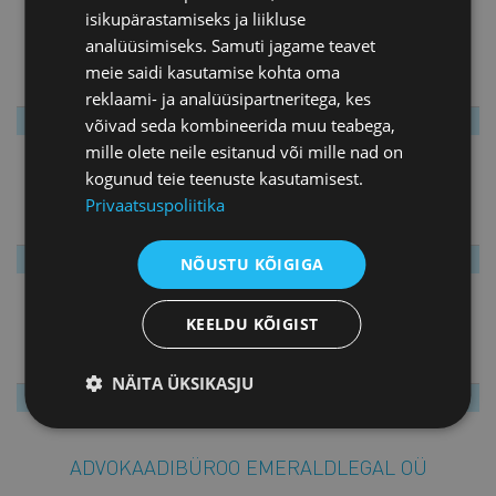
isikupärastamiseks ja liikluse
analüüsimiseks. Samuti jagame teavet
ADVOKAADIBÜROO AMOS OÜ
meie saidi kasutamise kohta oma
reklaami- ja analüüsipartneritega, kes
võivad seda kombineerida muu teabega,
mille olete neile esitanud või mille nad on
kogunud teie teenuste kasutamisest.
ADVOKAADIBÜROO COBALT OÜ
Privaatsuspoliitika
NÕUSTU KÕIGIGA
KEELDU KÕIGIST
ADVOKAADIBÜROO CONCORDIA OÜ
NÄITA ÜKSIKASJU
ADVOKAADIBÜROO EMERALDLEGAL OÜ