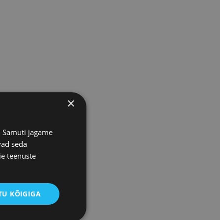
×
s. Samuti jagame
vad seda
ie teenuste
U KÕIGIGA