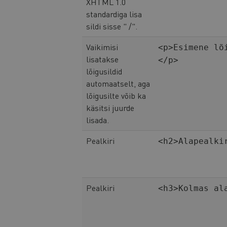
XHTML 1.0
standardiga lisa
sildi sisse " /".
Vaikimisi
<p>Esimene lõ
lisatakse
</p>
lõigusildid
automaatselt, aga
lõigusilte võib ka
käsitsi juurde
lisada.
Pealkiri
<h2>Alapealki
Pealkiri
<h3>Kolmas al