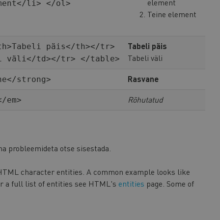
element
ment</li> </ol>
Teine element
Tabeli päis
th>Tabeli päis</th></tr>
Tabeli väli
i väli</td></tr> </table>
Rasvane
ne</strong>
Rõhutatud
</em>
a probleemideta otse sisestada.
 HTML character entities. A common example looks like
a full list of entities see HTML's
entities
page. Some of