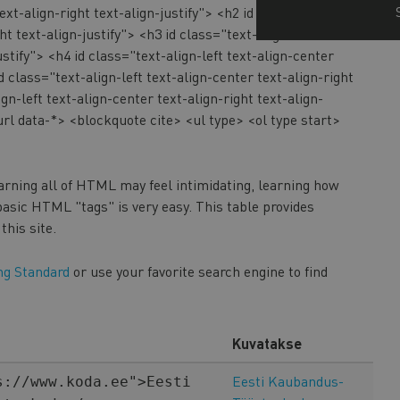
ext-align-right text-align-justify"> <h2 id class="text-
ht text-align-justify"> <h3 id class="text-align-left text-
ustify"> <h4 id class="text-align-left text-align-center
id class="text-align-left text-align-center text-align-right
ign-left text-align-center text-align-right text-align-
url data-*> <blockquote cite> <ul type> <ol type start>
arning all of HTML may feel intimidating, learning how
asic HTML "tags" is very easy. This table provides
this site.
g Standard
or use your favorite search engine to find
Kuvatakse
Eesti Kaubandus-
s://www.koda.ee">Eesti