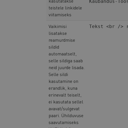
kasutatakse
Kaubandus-Töö
teistele linkidele
viitamiseks
Vaikimisi
Tekst <br /> 
lisatakse
reamurdmise
sildid
automaatselt,
selle sildiga saab
neid juurde lisada.
Selle sildi
kasutamine on
erandlik, kuna
erinevalt teiselt,
ei kasutata sellel
avavat/sulgevat
paari. Ühilduvuse
saavutamiseks