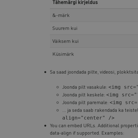
Tähemärgi kirjeldus
&-märk
Suurem kui
Väiksem kui
Küsimärk
Sa saad joondada pilte, videosi, plokktsi
Joonda pilt vasakule:
<img src=
Joonda pilt keskele:
<img src="
Joonda pilt paremale:
<img src=
… ja seda saab rakendada ka teiste
align="center" />
You can embed URLs. Additional properti
data-align if supported. Examples: