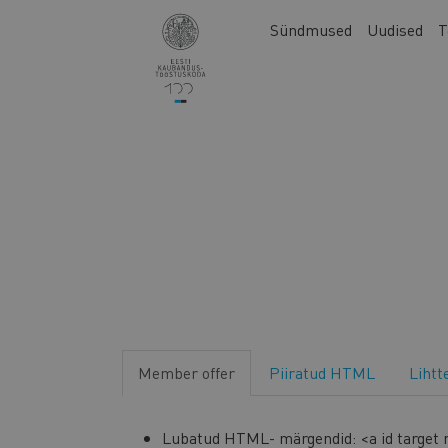
Liigu
Main
Sündmused
Uudised
T
edasi
navigation
põhisisu
juurde
Member offer
Piiratud HTML
Lihtt
Lubatud HTML- märgendid: <a id target re