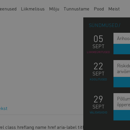
eenused
Liikmelisus
Mõju
Tunnustame
Pood
Meist
SÜNDMUSED
05
Ärihoo
SEPT
LIIKMEÜRITUSED
22
Riskid
ärivõi
SEPT
KOOLITUSED
29
Põllum
õppere
SEPT
L
ekst
VÄLISVISIIDID
l class hreflang name href aria-label title> <br> <p