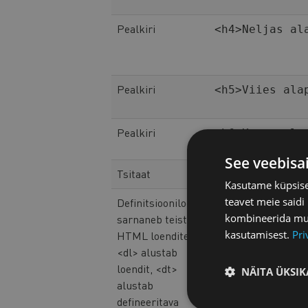
Pealkiri
<h4>Neljas al
Pealkiri
<h5>Viies ala
Pealkiri
<h6>Kuues ala
See veebisa
Tsitaat
<cite>Tsitaat
Kasutame küpsisei
teavet meie saidi
Definitsiooniloend
<dl> <dt>Esim
kombineerida muu 
sarnaneb teiste
<dd>Esimene d
kasutamisest.
Pri
HTML loenditega.
<dt>Teine ter
<dl> alustab
definitsioon<
loendit, <dt>
NÄITA ÜKSIK
alustab
defineeritava