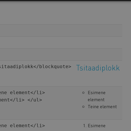
Tsitaadiplokk
sitaadiplokk</blockquote>
Esimene
ene element</li>
element
ment</li> </ul>
Teine element
Esimene
ene element</li>