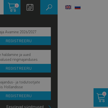
Ostukorv
0
LANGUAGE
SWITCHER
aja Avamine 2026/2027
REGISTREERU
e haldamine ja uued
malused ringmajanduses
REGISTREERU
ajandus- ja toidutootjate
is Hollandisse
IITU UUDISKIRJAGA
Ostukor
0
REGISTREERU
Eesolevad sündmused