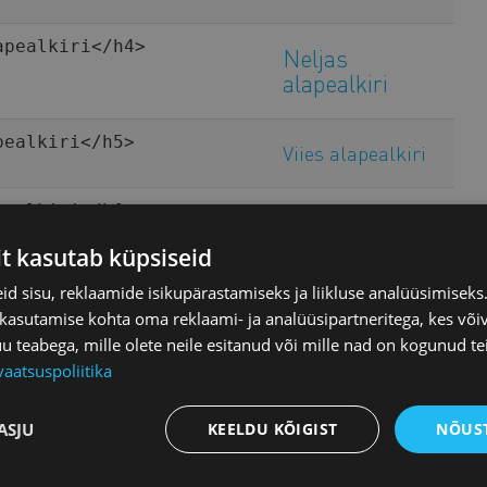
apealkiri</h4>
Neljas
alapealkiri
pealkiri</h5>
Viies alapealkiri
pealkiri</h6>
Kuues alapealkiri
it kasutab küpsiseid
Tsitaat
</cite>
d sisu, reklaamide isikupärastamiseks ja liikluse analüüsimisek
 kasutamise kohta oma reklaami- ja analüüsipartneritega, kes või
Esimene termin
ene termin</dt>
teabega, mille olete neile esitanud või mille nad on kogunud te
Esimene definitsioon
efinitsioon</dd>
vaatsuspoliitika
Teine termin
min</dt> <dd>Teine
Teine definitsioon
/dd> </dl>
ASJU
KEELDU KÕIGIST
NÕUST