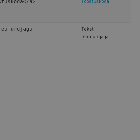
Tööstuskoda
stuskoda</a>
Tekst
reamurdjaga
reamurdjaga