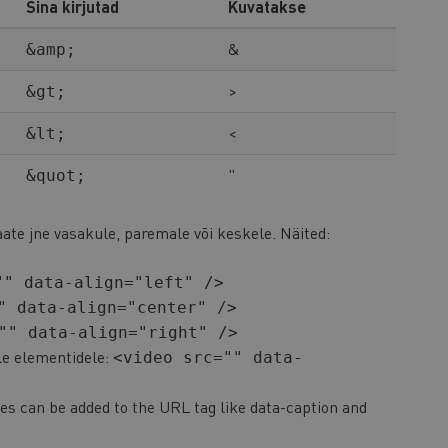
Sina kirjutad
Kuvatakse
&
&amp;
>
&gt;
<
&lt;
"
&quot;
taate jne vasakule, paremale või keskele. Näited:
"" data-align="left" />
" data-align="center" />
"" data-align="right" />
le elementidele:
<video src="" data-
es can be added to the URL tag like data-caption and