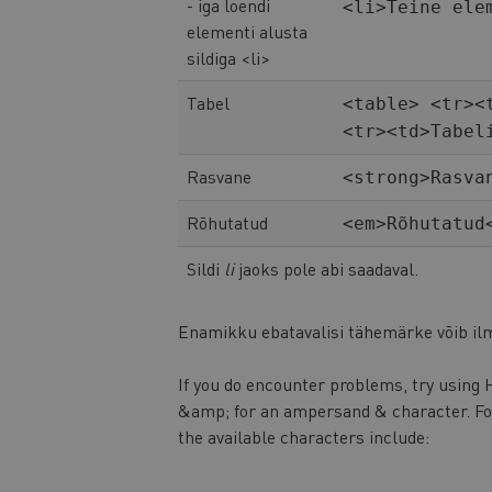
- iga loendi
<li>Teine ele
elementi alusta
sildiga <li>
Tabel
<table> <tr><
<tr><td>Tabel
Rasvane
<strong>Rasva
Rõhutatud
<em>Rõhutatud
Sildi
li
jaoks pole abi saadaval.
Enamikku ebatavalisi tähemärke võib ilm
If you do encounter problems, try using
&amp; for an ampersand & character. For 
the available characters include: