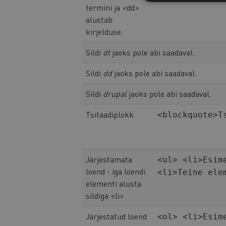
termini ja <dd>
alustab
kirjelduse.
Sildi
dt
jaoks pole abi saadaval.
Sildi
dd
jaoks pole abi saadaval.
Sildi
drupal
jaoks pole abi saadaval.
Tsitaadiplokk
<blockquote>T
Järjestamata
<ul> <li>Esim
loend - iga loendi
<li>Teine ele
elementi alusta
sildiga <li>
Järjestatud loend
<ol> <li>Esim