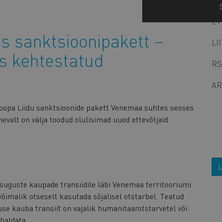
ET
s sanktsioonipakett –
LI
s kehtestatud
RS
AR
roopa Liidu sanktsioonide pakett Venemaa suhtes seoses
nevalt on välja toodud olulisimad uued ettevõtjaid
L
esuguste kaupade transiidile läbi Venemaa territooriumi.
imalik otseselt kasutada sõjalisel otstarbel. Teatud
se kauba transiit on vajalik humanitaarotstarvetel või
ohaldata.