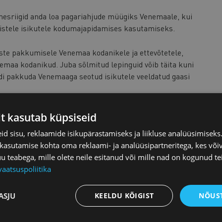
ikmesriigid anda loa pagariahjude müügiks Venemaale, kui
silistele isikutele kodumajapidamises kasutamiseks.
uste pakkumisele Venemaa kodanikele ja ettevõtetele,
nemaa kodanikud. Juba sõlmitud lepinguid võib täita kuni
idi pakkuda Venemaaga seotud isikutele veeldatud gaasi
ku toodete ekspordile. Peamiselt kuuluvad nimekirja Iraani
it kasutab küpsiseid
õjategevuses kasutatavaid droone või nende komponente.
d sisu, reklaamide isikupärastamiseks ja liikluse analüüsimisek
 kasutamise kohta oma reklaami- ja analüüsipartneritega, kes või
spordile Venemaale. Nende toodete hulka kuuluvad
teabega, mille olete neile esitanud või mille nad on kogunud te
nikakaubad, sõidukid ning nende varuosad.
vaatsuspoliitika
ASJU
KEELDU KÕIGIST
NÕUST
tud tehingud Venemaa kodanike enamusosalusega