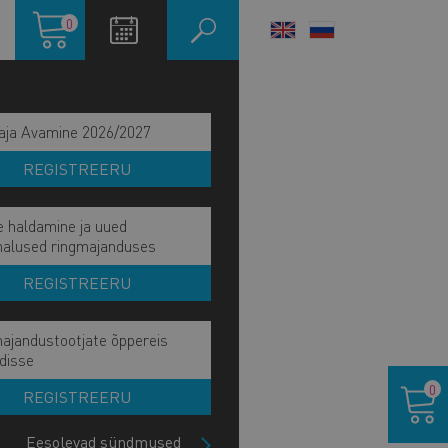
Ostukorv
0
LANGUAGE
SWITCHER
aja Avamine 2026/2027
REGISTREERU
e haldamine ja uued
malused ringmajanduses
REGISTREERU
ajandustootjate õppereis
ain
disse
IE UUDISED
Ostukor
avigation
0
REGISTREERU
ATAJA
ide
lock
Eesolevad sündmused
PRADE UUDISED