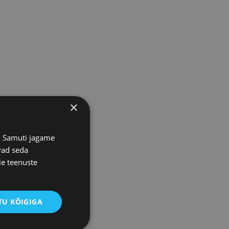
×
s. Samuti jagame
vad seda
ie teenuste
U KÕIGIGA