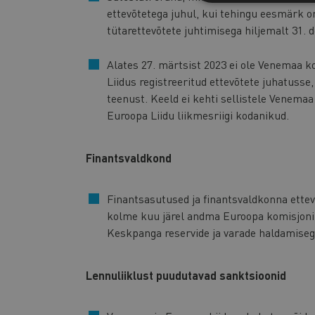
ettevõtetega juhul, kui tehingu eesmärk on
tütarettevõtete juhtimisega hiljemalt 31.
Alates 27. märtsist 2023 ei ole Venemaa k
Liidus registreeritud ettevõtete juhatusse
teenust. Keeld ei kehti sellistele Venema
Euroopa Liidu liikmesriigi kodanikud.
Finantsvaldkond
Finantsasutused ja finantsvaldkonna ettevõ
kolme kuu järel andma Euroopa komisjonil
Keskpanga reservide ja varade haldamiseg
Lennuliiklust puudutavad sanktsioonid