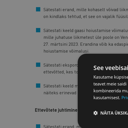
Sätestati erand, mille kohaselt võivad li
on kindlaks tehtud, et see on vajalik füü
Sätestati keeld gaasi hoiustamise võimal
mille juhatuse liikmetest üle poole on Ve
27. märtsini 2023. Erandina võib ka edasp
hoiustamise võimalusi.
Sätestati ekspordikeeld 96 juriidilise isi
See veebisa
ettevõtted, kes toodavad Venemaa jaoks s
Kasutame küpsisei
teavet meie saidi
Sätestati keeld mitmesuguste toodete ek
kombineerida muu 
näiteks erinevad tööstuskaubad, elektroo
kasutamisest.
Pri
Ettevõtete juhtimine
NÄITA ÜKSIK
Sätestati erand, mille kohaselt on luba