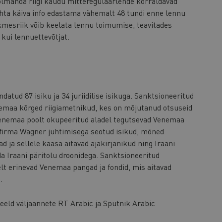
olmanda riigi kaudu mitteregulaarlende korraldavad
hta käiva info edastama vähemalt 48 tundi enne lennu
ikmesriik võib keelata lennu toimumise, teavitades
 kui lennuettevõtjat.
datud 87 isiku ja 34 juriidilise isikuga. Sanktsioneeritud
nemaa kõrged riigiametnikud, kes on mõjutanud otsuseid
 Venemaa poolt okupeeritud aladel tegutsevad Venemaa
afirma Wagner juhtimisega seotud isikud, mõned
 ja sellele kaasa aitavad ajakirjanikud ning Iraani
 Iraani päritolu droonidega. Sanktsioneeritud
elt erinevad Venemaa pangad ja fondid, mis aitavad
s.
keeld väljaannete RT Arabic ja Sputnik Arabic