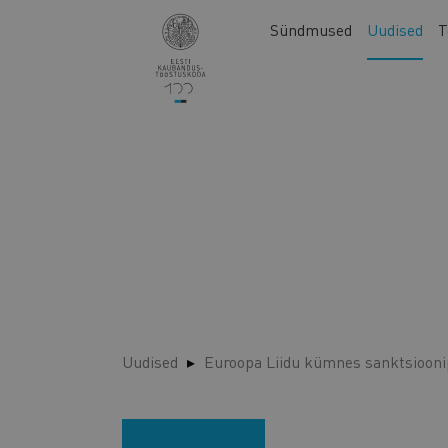
Liigu
Main
Sündmused
Uudised
T
edasi
navigation
põhisisu
juurde
Uudised
Euroopa Liidu kümnes sanktsiooni