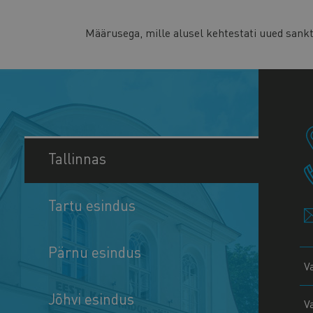
Määrusega, mille alusel kehtestati uued sankt
Tallinnas
Tartu esindus
Pärnu esindus
V
Jõhvi esindus
V