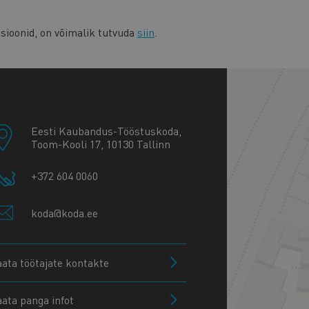
sioonid, on võimalik tutvuda
siin
.
+
−
Eesti Kaubandus-Tööstuskoda,
Toom-Kooli 17, 10130 Tallinn
+372 604 0060
koda@koda.ee
aata töötajate kontakte
aata panga infot