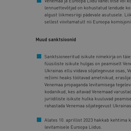
Venemaa ja Euroopa Liidu vahel otse või k
lennuettevõtjad on kohustatud lendude ko
algust liikmesriigi pädevale asutusele. Li
sellest viivitamatult nii Euroopa komisjoni
Muud sanktsioonid
Sanktsioneeritud isikute nimekirja on täien
füüsiliste isikute hulgas on peamiselt Ve
Ukrainas ellu viidava sõjategevuse osas,
režiimi heaks töötavad ametnikud, erasõj
Venemaa propaganda levitamisega tegelevad
kodanikud, kes aitavad Venemaad varustada
juriidiliste isikute hulka kuuluvad peamis
rahastada Venemaa sõjategevust Ukraina
Alates 10. aprillist 2023 hakkab kehtima 
levitamisele Euroopa Liidus.