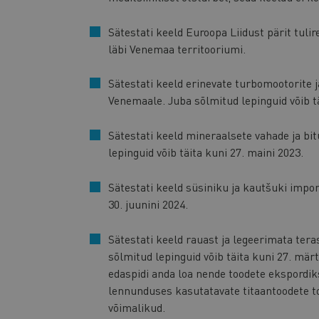
Sätestati keeld Euroopa Liidust pärit tulir
läbi Venemaa territooriumi.
Sätestati keeld erinevate turbomootorite 
Venemaale. Juba sõlmitud lepinguid võib tä
Sätestati keeld mineraalsete vahade ja b
lepinguid võib täita kuni 27. maini 2023.
Sätestati keeld süsiniku ja kautšuki impor
30. juunini 2024.
Sätestati keeld rauast ja legeerimata ter
sõlmitud lepinguid võib täita kuni 27. märt
edaspidi anda loa nende toodete ekspordiks
lennunduses kasutatavate titaantoodete to
võimalikud.