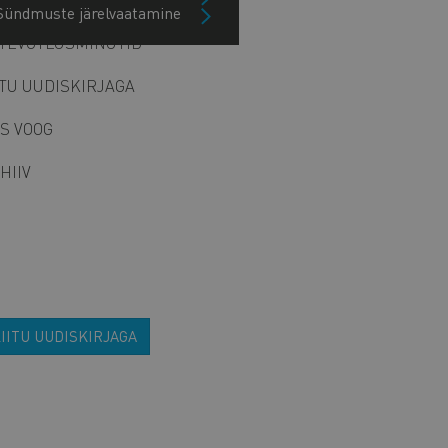
Sündmuste järelvaatamine
TEVÕTLUSMINUTID
ITU UUDISKIRJAGA
S VOOG
HIIV
IITU UUDISKIRJAGA