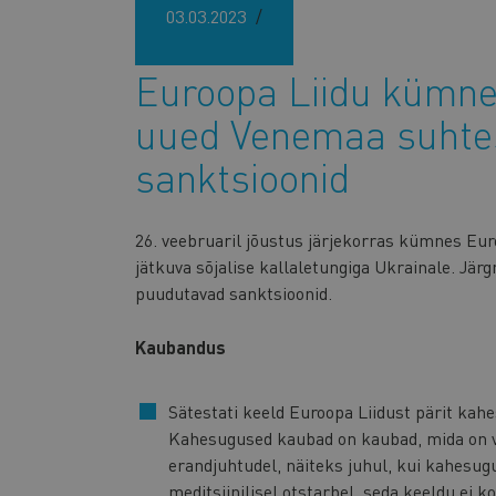
03.03.2023
Euroopa Liidu kümne
uued Venemaa suhte
sanktsioonid
26. veebruaril jõustus järjekorras kümnes Eu
jätkuva sõjalise kallaletungiga Ukrainale. Järg
puudutavad sanktsioonid.
Kaubandus
Sätestati keeld Euroopa Liidust pärit kah
Kahesugused kaubad on kaubad, mida on võ
erandjuhtudel, näiteks juhul, kui kahesugu
meditsiinilisel otstarbel, seda keeldu ei k