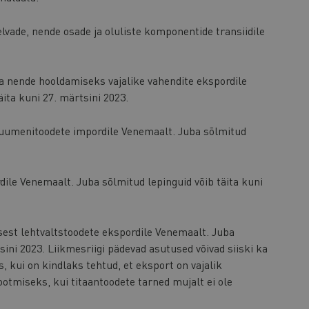
elvade, nende osade ja oluliste komponentide transiidile
ja nende hooldamiseks vajalike vahendite ekspordile
ita kuni 27. märtsini 2023.
ituumenitoodete impordile Venemaalt. Juba sõlmitud
dile Venemaalt. Juba sõlmitud lepinguid võib täita kuni
asest lehtvaltstoodete ekspordile Venemaalt. Juba
sini 2023. Liikmesriigi pädevad asutused võivad siiski ka
, kui on kindlaks tehtud, et eksport on vajalik
otmiseks, kui titaantoodete tarned mujalt ei ole