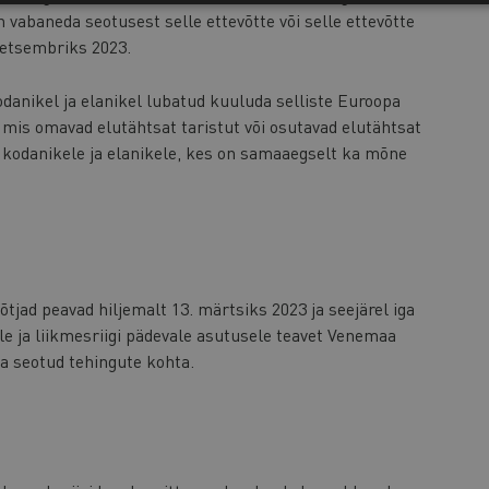
 vabaneda seotusest selle ettevõtte või selle ettevõtte
 detsembriks 2023.
odanikel ja elanikel lubatud kuuluda selliste Euroopa
, mis omavad elutähtsat taristut või osutavad elutähtsat
a kodanikele ja elanikele, kes on samaaegselt ka mõne
tjad peavad hiljemalt 13. märtsiks 2023 ja seejärel iga
e ja liikmesriigi pädevale asutusele teavet Venemaa
a seotud tehingute kohta.