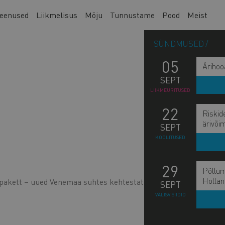
eenused
Liikmelisus
Mõju
Tunnustame
Pood
Meist
SÜNDMUSED
05
Ärihoo
SEPT
LIIKMEÜRITUSED
22
Riskid
ärivõi
SEPT
KOOLITUSED
29
Põllum
M
Hollan
pakett – uued Venemaa suhtes kehtestatud sanktsioonid
ME
SEPT
n
VÄLISVISIIDID
TE
s
b
SÕ