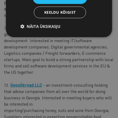
produce bee products, representatives of supermarkets
and organizations interested in promoting bee products to
KEELDU KÕIGIST
sell the product in Estonia.
NÄITA ÜKSIKASJU
11.
Elevate LLC
-
a holding company that operates in two
general directions: business consulting and software
development. Interested in meeting IT/software
development companies; Digital governmental agencies;
Logistics companies / Freight forwarders; E-commerce
startups. Main goal to build a strong partnership with local
firms and sell software development services in the EU &
the US together.
12.
Geosilkroad LLC
- an investment-consulting holding
that advise companies from all over the world for doing
business in Georgia. Interested in meeting buyers who will
be interested in
importing/purchasing honey, nuts and wine from Georgia;
Suppliers interested in exporting nonperishable food