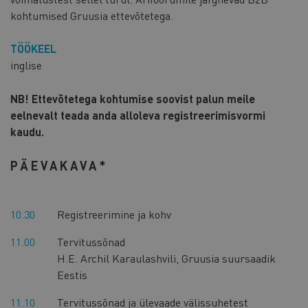
kohtumised Gruusia ettevõtetega.
TÖÖKEEL
inglise
NB! Ettevõtetega kohtumise soovist palun meile
eelnevalt teada anda alloleva registreerimisvormi
kaudu.
PÄEVAKAVA*
10.30
Registreerimine ja kohv
11.00
Tervitussõnad
H.E. Archil Karaulashvili, Gruusia suursaadik
Eestis
11.10
Tervitussõnad ja ülevaade välissuhetest