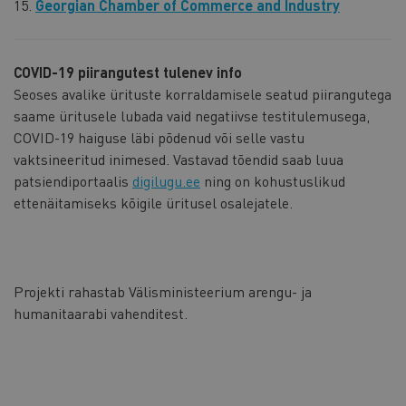
15.
Georgian Chamber of Commerce and Industry
COVID-19 piirangutest tulenev info
Seoses avalike ürituste korraldamisele seatud piirangutega
saame üritusele lubada vaid negatiivse testitulemusega,
COVID-19 haiguse läbi põdenud või selle vastu
vaktsineeritud inimesed. Vastavad tõendid saab luua
patsiendiportaalis
digilugu.ee
ning on kohustuslikud
ettenäitamiseks kõigile üritusel osalejatele.
Projekti rahastab Välisministeerium arengu- ja
humanitaarabi vahenditest.