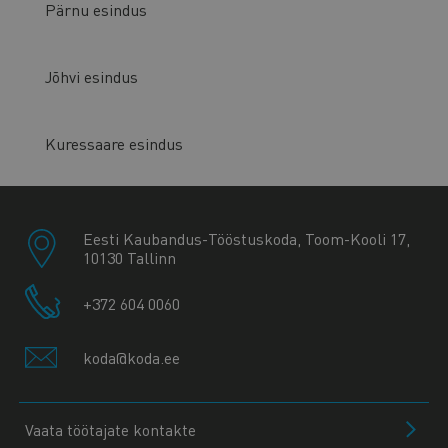
Pärnu esindus
Jõhvi esindus
Kuressaare esindus
Eesti Kaubandus-Tööstuskoda, Toom-Kooli 17,
10130 Tallinn
+372 604 0060
koda@koda.ee
Vaata töötajate kontakte