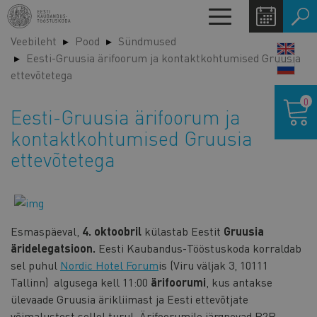
Liigu
Toggle
edasi
navigation
Veebileht
Pood
Sündmused
põhisisu
LANG
Eesti-Gruusia ärifoorum ja kontaktkohtumised Gruusia
juurde
SWIT
ettevõtetega
Ostukor
0
Eesti-Gruusia ärifoorum ja
kontaktkohtumised Gruusia
ettevõtetega
Esmaspäeval,
4. oktoobril
külastab Eestit
Gruusia
äridelegatsioon.
Eesti Kaubandus-Tööstuskoda korraldab
sel puhul
Nordic Hotel Forum
is (Viru väljak 3, 10111
Tallinn)
algusega kell 11:00
ärifoorumi
, kus antakse
ülevaade Gruusia ärikliimast ja Eesti ettevõtjate
võimalustest sellel turul. Ärifoorumile järgnevad B2B