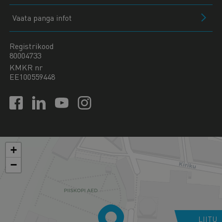
Vaata panga infot
Registrikood
80004733
KMKR nr
EE100559448
+
−
LIITU