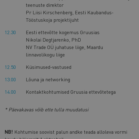
teenuste direktor
Pr Liisi Kirschenberg, Eesti Kaubandus-
Tööstuskoja projektijuht
12.30
Eesti ettevõtte kogemus Gruusias
Nikolai Degtjarenko, PhD
NV Trade OÜ juhatuse liige, Maardu
linnavolikogu liige
12.50
Küsimused-vastused
13.00
Lõuna ja networking
14.00
Kontaktkohtumised Gruusia ettevõtetega
* Päevakavas võib ette tulla muudatusi
NB!
Kohtumise soovist palun andke teada alloleva vormi