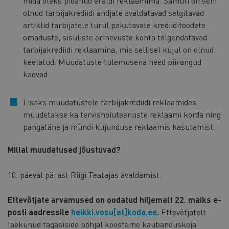
mida oleks pidanud eraldi reklaamima. Samuti on seni
olnud tarbijakrediidi andjate avaldatavad selgitavad
artiklid tarbijatele turul pakutavate krediiditoodete
omaduste, sisuliste erinevuste kohta tõlgendatavad
tarbijakrediidi reklaamina, mis sellisel kujul on olnud
keelatud. Muudatuste tulemusena need piirangud
kaovad.
Lisaks muudatustele tarbijakrediidi reklaamides
muudetakse ka tervishoiuteenuste reklaami korda ning
pangatähe ja mündi kujunduse reklaamis kasutamist.
Millal muudatused jõustuvad?
10. päeval pärast Riigi Teatajas avaldamist.
Ettevõtjate arvamused on oodatud hiljemalt 22. maiks e-
posti aadressile
heikki.vosu[at]koda.ee
.
Ettevõtjatelt
laekunud tagasiside põhjal koostame kaubanduskoja