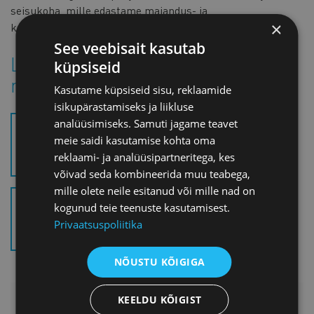
seisukoha, mille edastame majandus- ja
×
kommunikatsiooniministeeriumile.
See veebisait kasutab
Loe reklaamiseaduse
küpsiseid
muudatustest lähemalt
Kasutame küpsiseid sisu, reklaamide
isikupärastamiseks ja liikluse
analüüsimiseks. Samuti jagame teavet
REKLAAMISEADUSE
meie saidi kasutamise kohta oma
MUUTMISE SEADUSE
reklaami- ja analüüsipartneritega, kes
EELNÕU (.PDF)
võivad seda kombineerida muu teabega,
mille olete neile esitanud või mille nad on
REKLAAMISEADUSE
kogunud teie teenuste kasutamisest.
MUUTMISE SEADUSE
Privaatsuspoliitika
EELNOU SELETUSKIRI (.PDF)
NÕUSTU KÕIGIGA
LISAINFO
KEELDU KÕIGIST