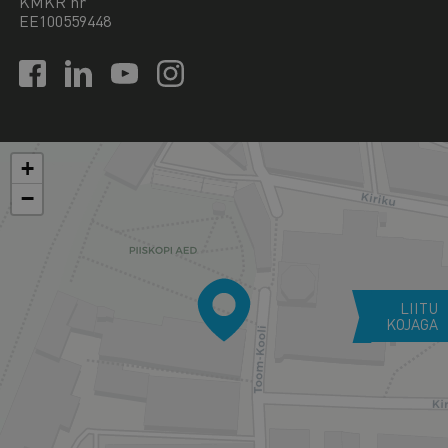
KMKR nr
EE100559448
+
−
LIITU
KOJAGA