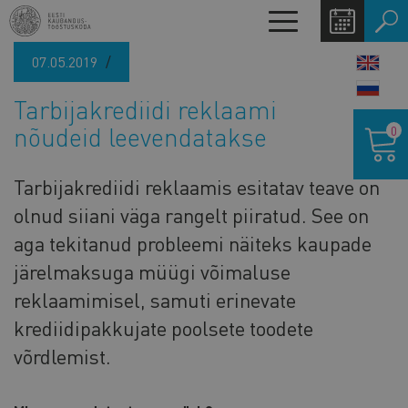
Liigu
Toggle
edasi
navigation
põhisisu
07.05.2019
LANG
juurde
SWIT
Tarbijakrediidi reklaami
Ostukor
nõudeid leevendatakse
0
Tarbijakrediidi reklaamis esitatav teave on
olnud siiani väga rangelt piiratud. See on
aga tekitanud probleemi näiteks kaupade
järelmaksuga müügi võimaluse
reklaamimisel, samuti erinevate
krediidipakkujate poolsete toodete
võrdlemist.