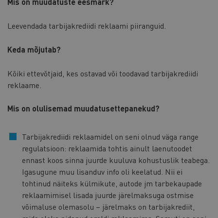
Mis on muudatuste eesmärk?
Leevendada tarbijakrediidi reklaami piiranguid.
Keda mõjutab?
Kõiki ettevõtjaid, kes ostavad või toodavad tarbijakrediidi
reklaame.
Mis on olulisemad muudatusettepanekud?
Tarbijakrediidi reklaamidel on seni olnud väga range
regulatsioon: reklaamida tohtis ainult laenutoodet
ennast koos sinna juurde kuuluva kohustuslik teabega.
Igasugune muu lisanduv info oli keelatud. Nii ei
tohtinud näiteks külmikute, autode jm tarbekaupade
reklaamimisel lisada juurde järelmaksuga ostmise
võimaluse olemasolu – järelmaks on tarbijakrediit,