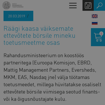
Liigu
Toggle
edasi
navigation
põhisisu
20.03.2019
LANG
juurde
SWIT
Räägi kaasa väiksemate
Ostukor
ettevõtete börsile mineku
0
toetusmeetme osas
Rahandusministeerium on koostöös
partneritega (Euroopa Komisjon, EBRD,
Mattig Management Partners, Eversheds,
MKM, EAS, Nasdaq jne) välja töötamas
toetusmeedet, millega hüvitatakse osaliselt
ettevõtete börsile viimisega seotud finants-
või ka õigusnõustajate kulu.