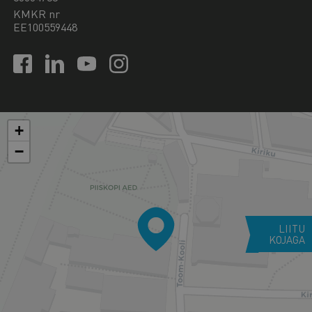
KMKR nr
EE100559448
+
−
LIITU
KOJAGA