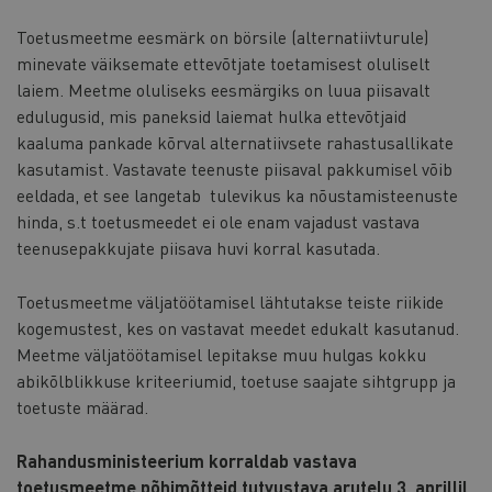
Toetusmeetme eesmärk on börsile (alternatiivturule)
minevate väiksemate ettevõtjate toetamisest oluliselt
laiem. Meetme oluliseks eesmärgiks on luua piisavalt
edulugusid, mis paneksid laiemat hulka ettevõtjaid
kaaluma pankade kõrval alternatiivsete rahastusallikate
kasutamist. Vastavate teenuste piisaval pakkumisel võib
eeldada, et see langetab tulevikus ka nõustamisteenuste
hinda, s.t toetusmeedet ei ole enam vajadust vastava
teenusepakkujate piisava huvi korral kasutada.
Toetusmeetme väljatöötamisel lähtutakse teiste riikide
kogemustest, kes on vastavat meedet edukalt kasutanud.
Meetme väljatöötamisel lepitakse muu hulgas kokku
abikõlblikkuse kriteeriumid, toetuse saajate sihtgrupp ja
toetuste määrad.
Rahandusministeerium korraldab vastava
toetusmeetme põhimõtteid tutvustava arutelu 3. aprillil