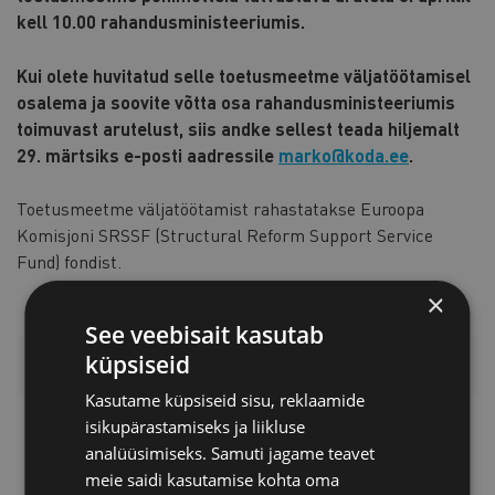
kell 10.00 rahandusministeeriumis.
Kui olete huvitatud selle toetusmeetme väljatöötamisel
osalema ja soovite võtta osa rahandusministeeriumis
toimuvast arutelust, siis andke sellest teada hiljemalt
29. märtsiks e-posti aadressile
marko@koda.ee
.
Toetusmeetme väljatöötamist rahastatakse Euroopa
Komisjoni SRSSF (Structural Reform Support Service
Fund) fondist.
×
See veebisait kasutab
küpsiseid
LISAINFO
Kasutame küpsiseid sisu, reklaamide
isikupärastamiseks ja liikluse
Marko Udras
analüüsimiseks. Samuti jagame teavet
Poliitikakujundamise ja
meie saidi kasutamise kohta oma
õigusosakonna juhataja