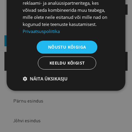
reklaami- ja analüüsipartneritega, kes
KÜSI LISA
võivad seda kombineerida muu teabega,
mille olete neile esitanud või mille nad on
kogunud teie teenuste kasutamisest.
Privaatsuspoliitika
LIITU UUDISKIRJAGA
NÕUSTU KÕIGIGA
Tallinnas
KEELDU KÕIGIST
NÄITA ÜKSIKASJU
Tartu esindus
Pärnu esindus
Jõhvi esindus