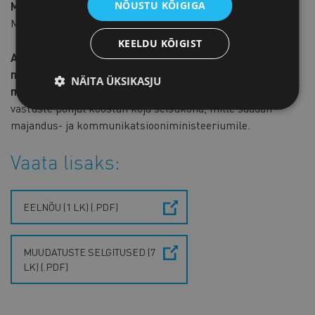
Millal jõustuvad muudatused?
NÕUSTU KÕIGIGA
Muudatused jõustuvad eelnõu kohaselt 2026. aasta 1. mail.
KEELDU KÕIGIST
Anna teada, mida arvad majutusteenuse osutamise
nõuete leevendamisest. Vastust ootan hiljemalt 18.
NÄITA ÜKSIKASJU
märtsiks e-posti aadressile
marko@koda.ee
.
Ettevõtete
vastuste põhjal koostan koja seisukoha, mille saadan
majandus- ja kommunikatsiooniministeeriumile.
Vaata lisaks:
EELNÕU (1 LK) (.PDF)
MUUDATUSTE SELGITUSED (7
LK) (.PDF)