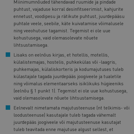
Miinimumnõuded tähendavad ruumide ja pindade
puhtust, vajaduse korral desinfitseerimist, kahjurite
ennetust, voodipesu ja rätikute puhtust, juurdepääsu
puhtale veele, seebile, käte kuivatamise võimalusele
ning veeohutuse tagamist. Tegemist ei ole uue
kohustusega, vaid olemasolevate nõuete
lihtsustamisega.
Lisaks on eelnõus kirjas, et hotellis, motellis,
külalistemajas, hostelis, puhkekülas või -laagris,
puhkemajas, külaliskorteris ja kodumajutuses tuleb
külastajale tagada juurdepääs joogiveele ja tualetile
ning võimalus elementaarseks isiklikuks hügieeniks
(eelnõu § 1 punkt 1). Tegemist ei ole uue kohustusega,
vaid olemasolevate nõuete lihtsustamisega.
Eelnevalt nimetamata majutusteenuse (nt telkimis- või
loodusteenuse) kasutajale tuleb tagada vähemalt
juurdepääs joogiveele või majutusteenuse kasutajat
tuleb teavitada enne majutuse algust sellest, et