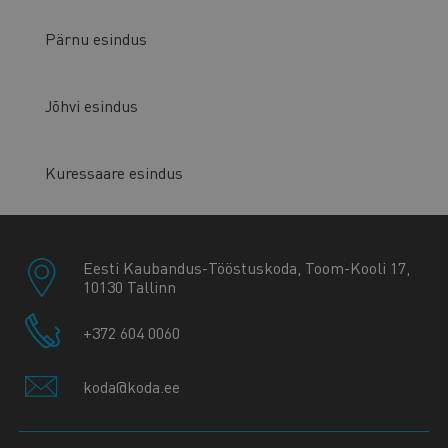
Pärnu esindus
Jõhvi esindus
Kuressaare esindus
Eesti Kaubandus-Tööstuskoda, Toom-Kooli 17,
10130 Tallinn
+372 604 0060
koda@koda.ee