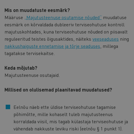
Mis on muudatuste eesmärk?
Määruse
„Majutusteenuse osutamise nõuded“
muudatuse
eesmärk on kõrvaldada dubleeriv terviseohutuse kontroll
majutuskohtades, kuna terviseohutuse nõuded on piisavalt
reguleeritud teistes õigusaktides, näiteks
veeseaduses
ning
nakkushaiguste ennetamise ja tõrje seaduses
, millega
tagatakse tervisekaitse.
Keda mõjutab?
Majutusteenuse osutajaid.
Millised on olulisemad plaanitavad muudatused?
Eelnõu näeb ette üldise terviseohutuse tagamise
põhimõtte, mille kohaselt tuleb majutusteenus
korraldada viisil, mis tagab külastaja terviseohutuse ja
vähendab nakkuste leviku riski (eelnõu § 1 punkt 1).