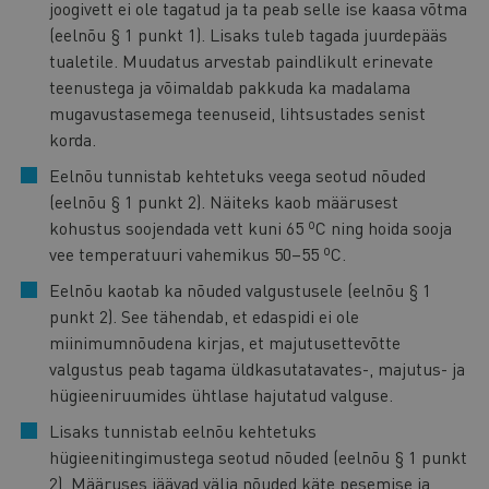
joogivett ei ole tagatud ja ta peab selle ise kaasa võtma
(eelnõu § 1 punkt 1). Lisaks tuleb tagada juurdepääs
tualetile. Muudatus arvestab paindlikult erinevate
teenustega ja võimaldab pakkuda ka madalama
mugavustasemega teenuseid, lihtsustades senist
korda.
Eelnõu tunnistab kehtetuks veega seotud nõuded
(eelnõu § 1 punkt 2). Näiteks kaob määrusest
kohustus soojendada vett kuni 65 ºC ning hoida sooja
vee temperatuuri vahemikus 50–55 ºC.
Eelnõu kaotab ka nõuded valgustusele (eelnõu § 1
punkt 2). See tähendab, et edaspidi ei ole
miinimumnõudena kirjas, et majutusettevõtte
valgustus peab tagama üldkasutatavates-, majutus- ja
hügieeniruumides ühtlase hajutatud valguse.
Lisaks tunnistab eelnõu kehtetuks
hügieenitingimustega seotud nõuded (eelnõu § 1 punkt
2). Määruses jäävad välja nõuded käte pesemise ja