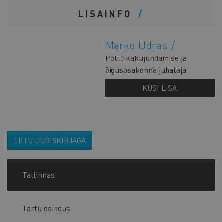
LISAINFO
Marko Udras
Poliitikakujundamise ja
õigusosakonna juhataja
KÜSI LISA
LIITU UUDISKIRJAGA
Tallinnas
Tartu esindus