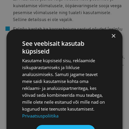
kuivatamise võimalusele, ööpäevaringsele sooja veega
pesemise võimalusele ning tualeti kasutamisele.
Selline detailsus ei ole vajalik.
Eelnõu kaotab ka korrashoiuga seotud nõuded (eelnõu
×
§ 1 punkt 2). Kehtiv määrus sisaldab väga detailseid
nõudeid majutusettevõtte ruumide puhastamiseks,
See veebisait kasutab
õhutamiseks, desinfitseerimiseks ning rätikute ja
küpsiseid
voodipesu vahetamiseks. Selline detailsus ei ole vajalik,
Kasutame küpsiseid sisu, reklaamide
kuna hügieeninõuete eesmärk on tagada ohutu teenus,
isikupärastamiseks ja liikluse
mitte ette kirjutada konkreetseid töövõtteid. Piisav on
analüüsimiseks. Samuti jagame teavet
üldnõue tagada majutusettevõttes elementaarne
meie saidi kasutamise kohta oma
hügieen. Detailsete hügieenisätete väljajätmine ei
reklaami- ja analüüsipartneritega, kes
tähenda hügieeni tagamise kohustuse kadumist.
võivad seda kombineerida muu teabega,
Nakkushaiguste ennetamise ja tõrje seadus sätestab
mille olete neile esitanud või mille nad on
üldise kohustuse vältida olukordi, mis võivad
kogunud teie teenuste kasutamisest.
põhjustada nakkushaiguste levikut konkreetseid
Privaatsuspoliitika
toiminguid ette kirjutamata.