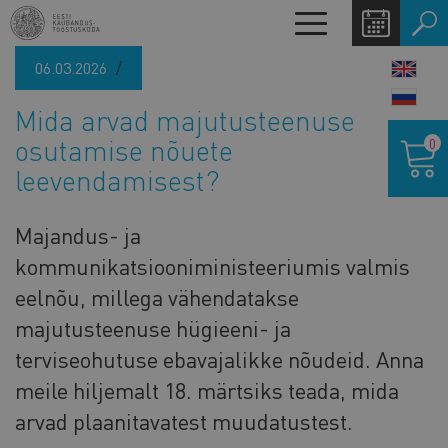
Liigu
Toggle
edasi
navigation
põhisisu
06.03.2026
LANG
juurde
SWIT
Mida arvad majutusteenuse
Ostukor
osutamise nõuete
0
leevendamisest?
Majandus- ja
kommunikatsiooniministeeriumis valmis
eelnõu, millega vähendatakse
majutusteenuse hügieeni- ja
terviseohutuse ebavajalikke nõudeid. Anna
meile hiljemalt 18. märtsiks teada, mida
arvad plaanitavatest muudatustest.