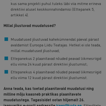
kus sama projekti puhul tuleks läbi viia mitme erineva
direktiivi alusel keskkonnahindamisi (Ettepanek 5,
artikkel 4).
Millal jõustuvad muudatused?
Muudatused jõustuvad kahekümnendal päeval pärast
avaldamist Euroopa Liidu Teatajas. Hetkel ei ole teada,
millal muudatused jõustuvad;
Ettepanekus 2 plaanitavad nõuded peavad liikmesriigid
ellu viima 24 kuud pärast direktiivi jõustumist;
Ettepanekus 4 plaanitavad nõuded peavad liikmesriigid
ellu viima 12 kuud pärast direktiivi jõustumist.
Anna teada, kas toetad plaanitavaid muudatusi ning
milline mõju kaasneb praktikas plaanitavate
muudatustega. Tagasisidet ootan hiljemalt 26.
jaanuariks e-posti aadressile
ireen@koda.ee
.
Ettevõtete