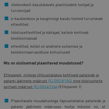
ühekordselt kasutatavate plasttoodete tootjad ja
turuleviijad
e-kaubanduse ja kaugmüügi kaudu tooteid turustavad
ettevõtted
tööstusettevõtted ja käitajad, kellele kehtivad
keskkonnaload
ettevõtted, kellel on andmete esitamise ja
keskkonnaaruandluse kohustused
Mis on olulisemad plaanitavad muudatused?
Ettepanek, millega lihtsustatakse kehtivaid patareide ja
patarei jäätmete määrust
(EL)2023/1542
ning tööstusheite
portaali määrust
(EL)2024/1244
(Ettepanek 1)
Plaanitavate muudatustega täpsustatakse patareide ja
patarei jäätmete määruses tootja mõistet nii, et