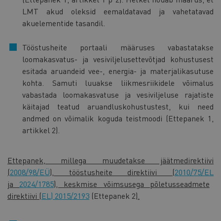
LMT akud oleksid eemaldatavad ja vahetatavad
akuelementide tasandil.
Tööstusheite portaali määruses vabastatakse
loomakasvatus- ja vesiviljelusettevõtjad kohustusest
esitada aruandeid vee-, energia- ja materjalikasutuse
kohta. Samuti luuakse liikmesriikidele võimalus
vabastada loomakasvatuse ja vesiviljeluse rajatiste
käitajad teatud aruandluskohustustest, kui need
andmed on võimalik koguda teistmoodi (Ettepanek 1,
artikkel 2).
Ettepanek, millega muudetakse jäätmedirektiivi
(
2008/98/EÜ
), tööstusheite direktiivi (
2010/75/EL
ja
2024/1785
), keskmise võimsusega põletusseadmete
direktiivi (
EL) 2015/2193
(Ettepanek 2)
.