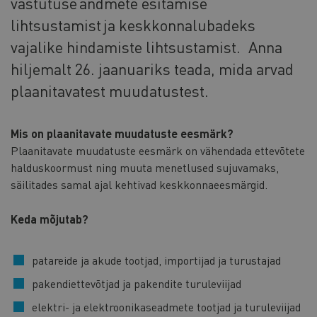
vastutuse andmete esitamise
lihtsustamist ja keskkonnalubadeks
vajalike hindamiste lihtsustamist. Anna
hiljemalt 26. jaanuariks teada, mida arvad
plaanitavatest muudatustest.
Mis on plaanitavate muudatuste eesmärk?
Plaanitavate muudatuste eesmärk on vähendada ettevõtete
halduskoormust ning muuta menetlused sujuvamaks,
säilitades samal ajal kehtivad keskkonnaeesmärgid.
Keda mõjutab?
patareide ja akude tootjad, importijad ja turustajad
pakendiettevõtjad ja pakendite turuleviijad
elektri- ja elektroonikaseadmete tootjad ja turuleviijad