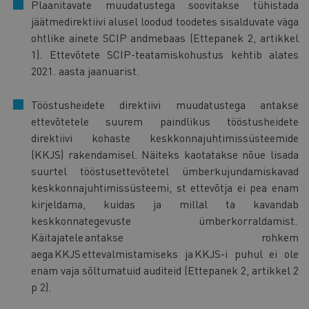
Plaanitavate muudatustega soovitakse tühistada
jäätmedirektiivi alusel loodud toodetes sisalduvate väga
ohtlike ainete SCIP andmebaas (Ettepanek 2, artikkel
1). Ettevõtete SCIP-teatamiskohustus kehtib alates
2021. aasta jaanuarist.
Tööstusheidete direktiivi muudatustega antakse
ettevõtetele suurem paindlikus tööstusheidete
direktiivi kohaste keskkonnajuhtimissüsteemide
(KKJS) rakendamisel. Näiteks kaotatakse nõue lisada
suurtel tööstusettevõtetel ümberkujundamiskavad
keskkonnajuhtimissüsteemi, st ettevõtja ei pea enam
kirjeldama, kuidas ja millal ta kavandab
keskkonnategevuste ümberkorraldamist.
Käitajatele antakse rohkem
aega KKJS ettevalmistamiseks ja KKJS-i puhul ei ole
enam vaja sõltumatuid auditeid (Ettepanek 2, artikkel 2
p 2).