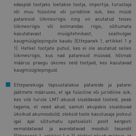
edaspidi tootjaks loetakse tootja, importija, turustaja
või muu füüsiline või juriidiline isik, kes müüb
patareisid liikmesriigis ning on asutatud teises
liikmesriigis või kolmandas riigis, sõltumata
kasutatavast müügitehnikast, sealhulgas
kaugmüügilepingute kaudu (Ettepanek 1, artikkel 1 p
1). Hetkel tootjate puhul, kes ei ole asutatud selles
liikmesriigis, kus nad patareisid müüvad, hõlmab
määrus praegu üksnes neid tootjaid, kes kasutavad
kaugmüügilepinguid.
Ettepanekuga täpsustatakse patareide ja patarei
jäätmete määruses, et iga füüsiline või juriidiline isik,
kes viib turule LMT-akusid sisaldavaid tooteid, peab
tagama, et need akud, samuti akupakis sisalduvad
üksikud akumoodulid, oleksid toote kasutusaja jooksul
igal ajal sõltumatu spetsialisti poolt kergesti
eemaldatavad ja asendatavad mooduli tasandil
(Ettepanek 1, artikkel 1 p 2). Hetkel nõuab määrus, et