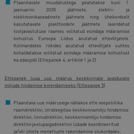
Plaanitavate muudatustega peatatakse kuni 1.
jaanuarini 2035 jäätmete, elektri- ja
elektroonikaseadmete jäätmete ning ühekordselt
kasutatavate plasttoodete jäätmete laiendatud
tootjavastutuse raames volitatud esindaja määramise
kohustus Euroopa Liidus asutatud ettevõtjatele.
Kolmandates riikides asutatud ettevõtjate suhtes
kohaldatakse volitatud esindaja määramise kohustust
ka edaspidi (Ettepanek 4, artiklid 1 ja 2).
Ettepanek luua uus määrus keskkonnale avalduvate
mõjude hindamise kiirendamiseks (Ettepanek 5)
Plaanitava uue määrusega nähakse ette veepoliitika
raamdirektiivi, strateegilise keskkonnamõju hindamise
direktiivi, linnudirektiivi, keskkonnamõju hindamise
direktiivi ja elupaigadirektiivi lubade koordineeritud
ja/või ühiste menetluste rakendamine olukordades,