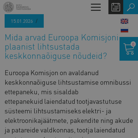
Liigu
Toggle
edasi
navigation
põhisisu
15.01.2026
LANG
juurde
SWIT
Mida arvad Euroopa Komisjoni
Ostukor
plaanist lihtsustada
0
keskkonnaõiguse nõudeid?
Euroopa Komisjon on avaldanud
keskkonnaõiguse lihtsustamise omnibussi
ettepaneku, mis sisaldab
ettepanekuid laiendatud tootjavastutuse
süsteemi lihtsustamiseks elektri- ja
elektroonikajäätmete, pakendite ning akude
ja patareide valdkonnas, tootja laiendatud