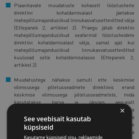
Plaanitavate muudatuste kohaselt tööstusheite
direktiivi kohaldamisalast jäetakse
mahepõllumajanduslikud linnukasvatusettevõtted välja
(Ettepanek 2, artikkel 2). Praegu jätab direktiiv
mahepõllumajanduslikud seafarmid tööstusheidete
direktiivi kohaldamisalast välja, samal ajal kui
mahepõllumajanduslikud linnukasvatusettevõtted
kuuluvad selle kohaldamisalasse (Ettepanek 2,
artikkel 2).
Muudatustega nähakse samuti ette keskmise
võimsusega põletusseadmete direktiivis erand
keskmise võimsusega põletusseadmetele, mida
kasutatakse harva ja üksnes aeg-ajalt
×
varugeneraatoritena hädaolukordades ja
elektrikatkestuste ajal. Erandi kohaselt ei kohaldata
See veebisait kasutab
sellistele seadmetele direktiivist tulenevaid heitmete
küpsiseid
piirväärtuste, loa/registreerimise ning seire- ja
Kasutame küpsiseid sisu, reklaamide