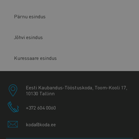
Pärnu esindus
Jõhvi esindus
Kuressaare esindus
Eesti Kaubandus-Tööstuskoda, Toom-Kooli 17,
10130 Tallinn
+372 604 0060
koda@koda.ee