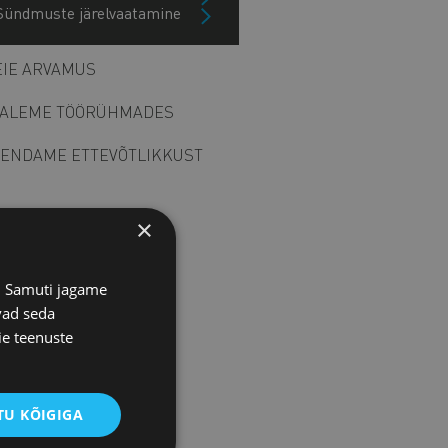
Sündmuste järelvaatamine
Arhiiv
IE ARVAMUS
ALEME TÖÖRÜHMADES
ENDAME ETTEVÕTLIKKUST
×
s. Samuti jagame
vad seda
ie teenuste
IITU UUDISKIRJAGA
U KÕIGIGA