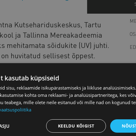
ME
htna Kutsehariduskeskus, Tartu
kool ja Tallinna Mereakadeemia
OS
 mehitamata sõidukite (UV) juhti.
ED
on huvitatud sellisest õppest.
asutades:
it kasutab küpsiseid
ta-soiduki-uv-juhtoperaator-
d sisu, reklaamide isikupärastamiseks ja liikluse analüüsimisek
 kasutamise kohta oma reklaami- ja analüüsipartneritega, kes või
teabega, mille olete neile esitanud või mille nad on kogunud te
 mehitamata sõidukeid ohutult ja turvaliselt. Juhil
vaatsuspoliitika
L
eeme lahendada.
öös või hobis puuduvad kokku mehitamata sõidukitega
ASJU
KEELDU KÕIGIST
NÕUST
 -pealsed süsteemid).