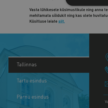
Vasta lühikesele küsimustikule ning anna te
mehitamata sõidukit ning kas olete huvitatu
Küsitluse leiate
siit.
Tallinnas
Tartu esindus
Pärnu esindus
V