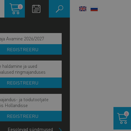
Ostukorv
0
LANGUAGE
SWITCHER
aja Avamine 2026/2027
REGISTREERU
e haldamine ja uued
malused ringmajanduses
REGISTREERU
ajandus- ja toidutootjate
ain
is Hollandisse
IE MÕJU JA EESMÄRK
Ostukor
avigation
0
REGISTREERU
IE TÖÖVÕIDUD
ide
lock
Eesolevad sündmused
HETKEL KÄSIL