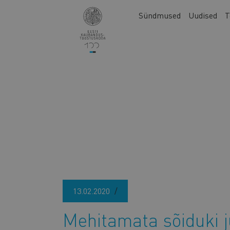
Liigu
Main
Sündmused
Uudised
T
edasi
navigation
põhisisu
juurde
13.02.2020
Mehitamata sõiduki 