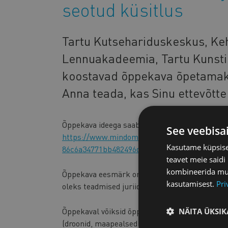
seotud küsitlus
Tartu Kutsehariduskeskus, Ke
Lennuakadeemia, Tartu Kunsti
koostavad õppekava õpetamaks
Anna teada, kas Sinu ettevõtte 
Õppekava ideega saab tutvuda järgmist linki k
See veebisa
https://www.mindomo.com/mindmap/mehitama
Kasutame küpsisei
86c6a34771bb482496dd6b423c18535b
teavet meie saidi
kombineerida muu 
Õppekava eesmärk on õpetada inimesi kasutama
kasutamisest.
Pri
oleks teadmised juriidikast ja oskused probl
Õppekaval võiksid õppida inimesed, kes oma t
NÄITA ÜKSIK
(droonid, maapealsed süsteemid, veealused ja