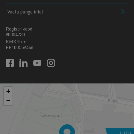
Vaata panga infot
Registrikood
80004733
KMKR nr
EE100559448
+
−
LIITU