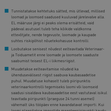
Tunnistatakse kehtetuks sätted, mis ütlevad, millised
loomad ja loomsed saadused kuuluvad järelevalve alla.
EL määruse järgi ei peaks olema erisätteid, vaid
pädeval asutusel tuleb teha kõikide valdkonna
ettevõtjate, nende tegevuste, loomade ja kaupade
suhtes riskipõhist nõuetekohasuse kontrolli.
Loobutakse senisest nõudest eelteavitada Veterinaar-
ja Toiduametit enne loomade ja loomsete saaduste
saabumist teisest EL-i liikmesriigist.
Muudetakse eelteavitamise nõudeid ka
ühendusevälisest riigist saabuva kaubasaadetise
puhul. Muudatuse kohaselt tuleb piiripunktis
veterinaarkontrolli tegemiseks loomi või loomseid
saadusi sisaldava kaubasaadetise eest vastutaval isikul
teavitada piiripunkti (praeguse 24 tunni asemel)
vähemalt üks tööpäev enne kavandatavat importi. Kui
loomi plaanitakse importida maanteepiiripunkti kaudu,