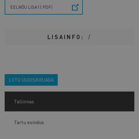
EELNÕU LISA1 (.PDF)
LISAINFO:
LIITU UUDISKIRJAGA
Tallinnas
Tartu esindus