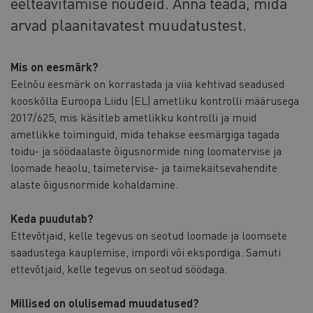
eelteavitamise nõudeid. Anna teada, mida
arvad plaanitavatest muudatustest.
Mis on eesmärk?
Eelnõu eesmärk on korrastada ja viia kehtivad seadused
kooskõlla Euroopa Liidu (EL) ametliku kontrolli määrusega
2017/625, mis käsitleb ametlikku kontrolli ja muid
ametlikke toiminguid, mida tehakse eesmärgiga tagada
toidu- ja söödaalaste õigusnormide ning loomatervise ja
loomade heaolu, taimetervise- ja taimekaitsevahendite
alaste õigusnormide kohaldamine.
Keda puudutab?
Ettevõtjaid, kelle tegevus on seotud loomade ja loomsete
saadustega kauplemise, impordi või ekspordiga. Samuti
ettevõtjaid, kelle tegevus on seotud söödaga.
Millised on olulisemad muudatused?