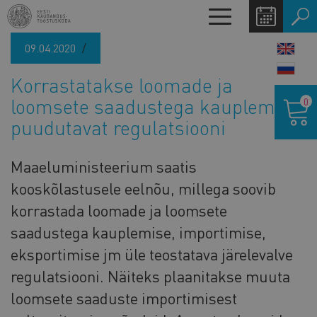
Liigu
Toggle
edasi
navigation
põhisisu
09.04.2020
LANG
juurde
SWIT
Korrastatakse loomade ja
Ostukor
loomsete saadustega kauplemist
0
puudutavat regulatsiooni
Maaeluministeerium saatis
kooskõlastusele eelnõu, millega soovib
korrastada loomade ja loomsete
saadustega kauplemise, importimise,
eksportimise jm üle teostatava järelevalve
regulatsiooni. Näiteks plaanitakse muuta
loomsete saaduste importimisest