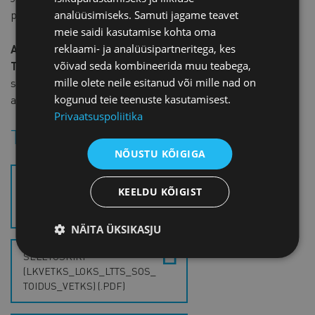
päeval pärast Riigi Teatajas avaldamist.
analüüsimiseks. Samuti jagame teavet
meie saidi kasutamise kohta oma
reklaami- ja analüüsipartneritega, kes
Anna teada, mida arvad plaanitavatest muudatustest.
võivad seda kombineerida muu teabega,
Tagasisidet ootan hiljemalt 13. aprilliks.
Ettevõtjatelt
mille olete neile esitanud või mille nad on
saadud tagasiside põhjal koostan ja saadan Kaubanduskoja
kogunud teie teenuste kasutamisest.
arvamuse Maaeluministeeriumile.
Privaatsuspoliitika
Tutvu eelnõu ja seletuskirjaga
NÕUSTU KÕIGIGA
EELNÕU
KEELDU KÕIGIST
(LKVETKS_LOKS_LTTS_SOS_
TOIDUS_VETKS) (.PDF)
NÄITA ÜKSIKASJU
SELETUSKIRI
(LKVETKS_LOKS_LTTS_SOS_
TOIDUS_VETKS) (.PDF)