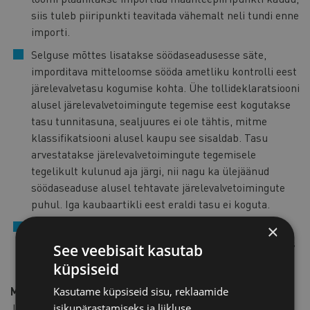
siis tuleb piiripunkti teavitada vähemalt neli tundi enne
importi.
Selguse mõttes lisatakse söödaseadusesse säte,
imporditava mitteloomse sööda ametliku kontrolli eest
järelevalvetasu kogumise kohta. Ühe tollideklaratsiooni
alusel järelevalvetoimingute tegemise eest kogutakse
tasu tunnitasuna, sealjuures ei ole tähtis, mitme
klassifikatsiooni alusel kaupu see sisaldab. Tasu
arvestatakse järelevalvetoimingute tegemisele
tegelikult kulunud aja järgi, nii nagu ka ülejäänud
söödaseaduse alusel tehtavate järelevalvetoimingute
puhul. Iga kaubaartikli eest eraldi tasu ei koguta.
Võetakse ära viited vanadele EL määrustele ning
×
kaotatakse ära sätted, mis kordavad üle EL määrustes
See veebisait kasutab
olevad sätted.
küpsiseid
Millal jõustub?
Kasutame küpsiseid sisu, reklaamide
Jõustumine on kavandatud üldises korras, st kümnendal
isikupärastamiseks ja liikluse