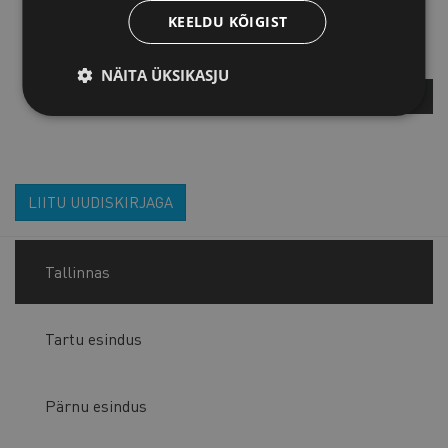
Marko Udras
KEELDU KÕIGIST
Poliitikakujundamise ja
õigusosakonna juhataja
NÄITA ÜKSIKASJU
KÜSI LISA
LIITU UUDISKIRJAGA
Tallinnas
Tartu esindus
Pärnu esindus