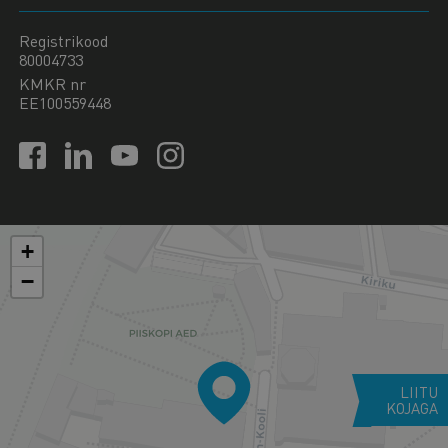
Registrikood
80004733
KMKR nr
EE100559448
+
−
LIITU
KOJAGA