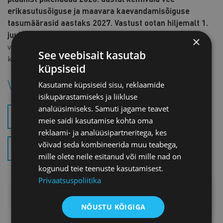
erikasutusõiguse ja maavara kaevandamisõiguse
tasumäärasid aastaks 2027. Vastust ootan hiljemalt 1.
juuliks e-posti aadressile
marko@koda.ee
.
Ettevõtete
×
vastuste põhjal koostan koja seisukoha, mille saadan
See veebisait kasutab
kliimaministeeriumile.
küpsiseid
Vaata lisaks:
Kasutame küpsiseid sisu, reklaamide
isikupärastamiseks ja liikluse
analüüsimiseks. Samuti jagame teavet
EELNÕU (1 LK) (.PDF)
meie saidi kasutamise kohta oma
reklaami- ja analüüsipartneritega, kes
võivad seda kombineerida muu teabega,
SELETUSKIRI (3 LK) (.PDF)
mille olete neile esitanud või mille nad on
kogunud teie teenuste kasutamisest.
Privaatsuspoliitika
LISAINFO
NÕUSTU KÕIGIGA