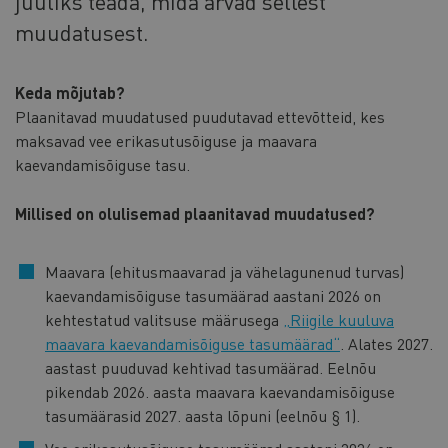
juuliks teada, mida arvad sellest
muudatusest.
Keda mõjutab?
Plaanitavad muudatused puudutavad ettevõtteid, kes
maksavad vee erikasutusõiguse ja maavara
kaevandamisõiguse tasu.
Millised on olulisemad plaanitavad muudatused?
Maavara (ehitusmaavarad ja vähelagunenud turvas)
kaevandamisõiguse tasumäärad aastani 2026 on
kehtestatud valitsuse määrusega
„Riigile kuuluva
maavara kaevandamisõiguse tasumäärad“
. Alates 2027.
aastast puuduvad kehtivad tasumäärad. Eelnõu
pikendab 2026. aasta maavara kaevandamisõiguse
tasumäärasid 2027. aasta lõpuni (eelnõu § 1).