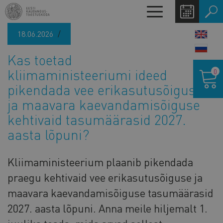
Liigu
Toggle
edasi
navigation
põhisisu
18.06.2026
LANG
juurde
SWIT
Kas toetad
Ostukor
kliimaministeeriumi ideed
0
pikendada vee erikasutusõiguse
ja maavara kaevandamisõiguse
kehtivaid tasumäärasid 2027.
aasta lõpuni?
Kliimaministeerium plaanib pikendada
praegu kehtivaid vee erikasutusõiguse ja
maavara kaevandamisõiguse tasumäärasid
2027. aasta lõpuni. Anna meile hiljemalt 1.