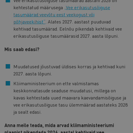
Vee erikasutusõiguse tasumäärad aastani 2026 on
kehtestatud määrusega
„Vee erikasutusõiguse
tasumäärad veevõtu eest veekogust või
põhjaveekihist“
. Alates 2027. aastast puuduvad
kehtivad tasumäärad. Eelnõu pikendab kehtivaid vee
erikasutusõiguse tasumäärasid 2027. aasta lõpuni.
Mis saab edasi?
Muudatused jõustuvad üldises korras ja kehtivad kuni
2027. aasta lõpuni.
Kliimaministeerium on ette valmistamas
keskkonnatasude seaduse muudatusi, millega on
kavas kehtestada uued maavara kaevandamisõiguse ja
vee erikasutusõiguse tasu ülemmäärad aastateks 2028
ja sealt edasi.
Anna meile teada, mida arvad kliimaministeeriumi
plaanist pikendada 2026. aastal kehtivaid vee