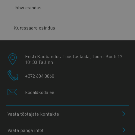
Jõhvi esindus
Kuressaare esindus
Eesti Kaubandus-Tööstuskoda, Toom-Kooli 17,
10130 Tallinn
+372 604 0060
koda@koda.ee
Vaata töötajate kontakte
Vaata panga infot