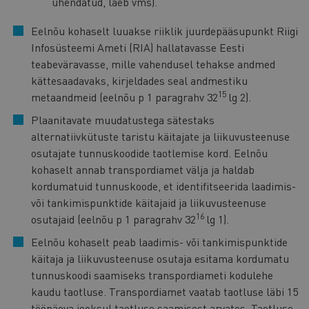
ühendatud, laeb vms).
Eelnõu kohaselt luuakse riiklik juurdepääsupunkt Riigi
Infosüsteemi Ameti (RIA) hallatavasse Eesti
teabeväravasse, mille vahendusel tehakse andmed
kättesaadavaks, kirjeldades seal andmestiku
15
metaandmeid (eelnõu p 1 paragrahv 32
lg 2).
Plaanitavate muudatustega sätestaks
alternatiivkütuste taristu käitajate ja liikuvusteenuse
osutajate tunnuskoodide taotlemise kord. Eelnõu
kohaselt annab transpordiamet välja ja haldab
kordumatuid tunnuskoode, et identifitseerida laadimis-
või tankimispunktide käitajaid ja liikuvusteenuse
16
osutajaid (eelnõu p 1 paragrahv 32
lg 1).
Eelnõu kohaselt peab laadimis- või tankimispunktide
käitaja ja liikuvusteenuse osutaja esitama kordumatu
tunnuskoodi saamiseks transpordiameti kodulehe
kaudu taotluse. Transpordiamet vaatab taotluse läbi 15
tööpäeva jooksul taotluse saamisest arvates. Taotluse