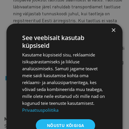
läbivaatamise järel rahuldab transpordiamet taotluse
ning väljastab tunnuskoodi juhul, kui taotleja on
registreeritud Eesti äriregistris. Kui taotlus ei vasta
nõuetele, määrab transpordiamet taotlejale tähtaja
×
puuduste kõrvaldamiseks. Pärast taotluse
See veebisait kasutab
rahuldamise otsuse tegemist registreerib
küpsiseid
transpordiamet taotleja kontaktandmed ja tunnuskoodi
Kasutame küpsiseid sisu, reklaamide
oma veebilehel ning ajakohastab neid andmeid
16
isikupärastamiseks ja liikluse
vähemalt üks kord aastas (eelnõu p 1 paragrahv 32
lg
analüüsimiseks. Samuti jagame teavet
2-6).
meie saidi kasutamise kohta oma
Plaanitavate muudatuste jõustumisel tuleb
reklaami- ja analüüsipartneritega, kes
alternatiivkütuste taristu käitajate ja liikuvusteenuse
võivad seda kombineerida muu teabega,
osutajatel esitada transpordiametile taotlus
mille olete neile esitanud või mille nad on
tunnuskoodi saamiseks kolme kuu jooksul (eelnõu p
kogunud teie teenuste kasutamisest.
2).
Privaatsuspoliitika
Millal jõustuvad muudatused?
NÕUSTU KÕIGIGA
Seadus jõustub üldises korras ehk kolmandal päeval