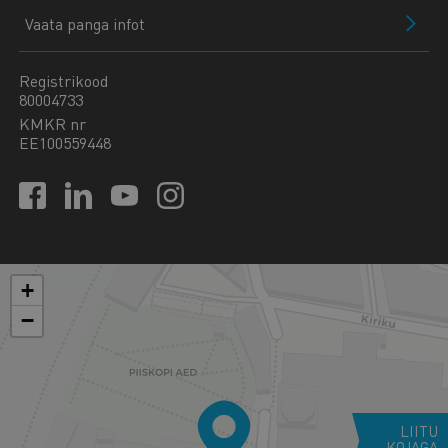
Vaata panga infot
Registrikood
80004733
KMKR nr
EE100559448
+
−
LIITU
KOJAGA