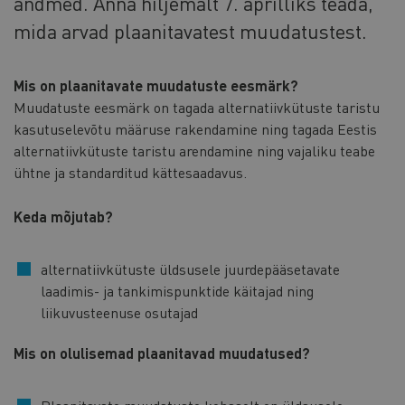
andmed. Anna hiljemalt 7. aprilliks teada,
mida arvad plaanitavatest muudatustest.
Mis on plaanitavate muudatuste eesmärk?
Muudatuste eesmärk on tagada alternatiivkütuste taristu
kasutuselevõtu määruse rakendamine ning tagada Eestis
alternatiivkütuste taristu arendamine ning vajaliku teabe
ühtne ja standarditud kättesaadavus.
Keda mõjutab?
alternatiivkütuste üldsusele juurdepääsetavate
laadimis- ja tankimispunktide käitajad ning
liikuvusteenuse osutajad
Mis on olulisemad plaanitavad muudatused?