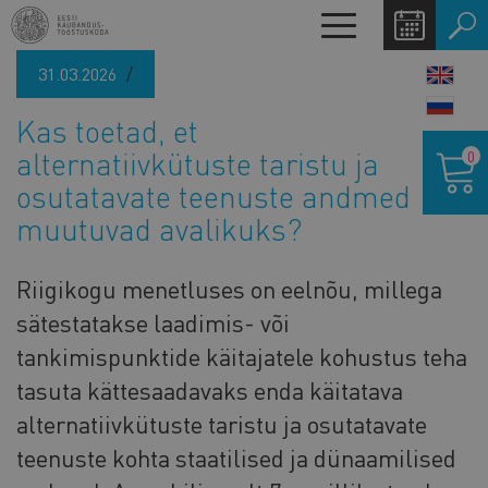
Liigu
Toggle
edasi
navigation
põhisisu
31.03.2026
LANG
juurde
SWIT
Kas toetad, et
Ostukor
alternatiivkütuste taristu ja
0
osutatavate teenuste andmed
muutuvad avalikuks?
Riigikogu menetluses on eelnõu, millega
sätestatakse laadimis- või
tankimispunktide käitajatele kohustus teha
tasuta kättesaadavaks enda käitatava
alternatiivkütuste taristu ja osutatavate
teenuste kohta staatilised ja dünaamilised