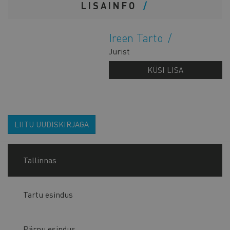
LISAINFO
Ireen Tarto
Jurist
KÜSI LISA
LIITU UUDISKIRJAGA
Tallinnas
Tartu esindus
Pärnu esindus