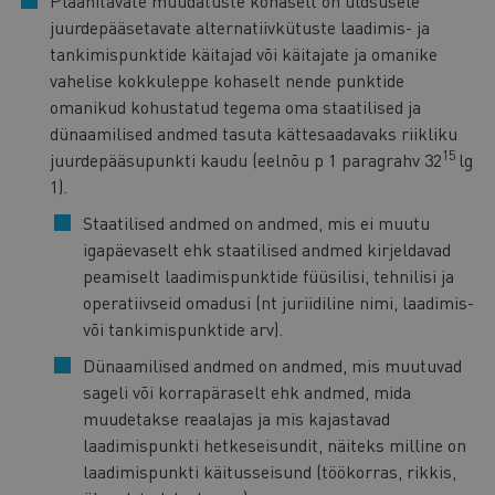
Plaanitavate muudatuste kohaselt on üldsusele
juurdepääsetavate alternatiivkütuste laadimis- ja
tankimispunktide käitajad või käitajate ja omanike
vahelise kokkuleppe kohaselt nende punktide
omanikud kohustatud tegema oma staatilised ja
dünaamilised andmed tasuta kättesaadavaks riikliku
15
juurdepääsupunkti kaudu (eelnõu p 1 paragrahv 32
lg
1).
Staatilised andmed on andmed, mis ei muutu
igapäevaselt ehk staatilised andmed kirjeldavad
peamiselt laadimispunktide füüsilisi, tehnilisi ja
operatiivseid omadusi (nt juriidiline nimi, laadimis-
või tankimispunktide arv).
Dünaamilised andmed on andmed, mis muutuvad
sageli või korrapäraselt ehk andmed, mida
muudetakse reaalajas ja mis kajastavad
laadimispunkti hetkeseisundit, näiteks milline on
laadimispunkti käitusseisund (töökorras, rikkis,