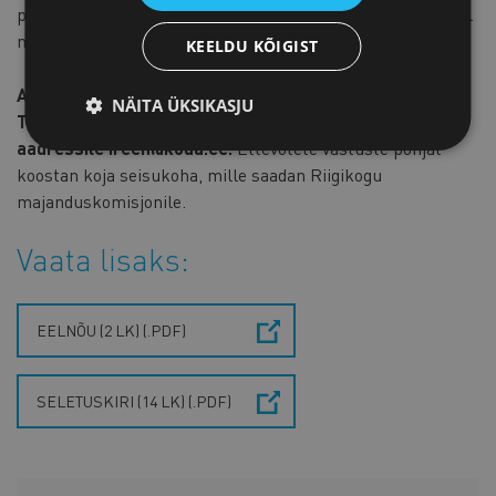
pärast Riigi Teatajas avaldamist. Hetkel ei ole teada, millal
muudatused jõustuvad.
KEELDU KÕIGIST
Anna teada, mida arvad plaanitavatest muudatustest.
NÄITA ÜKSIKASJU
Tagasisidet ootan hiljemalt 7. aprilliks e-posti
aadressile ireen@koda.ee.
Ettevõtete vastuste põhjal
koostan koja seisukoha, mille saadan Riigikogu
majanduskomisjonile.
Vaata lisaks:
EELNÕU (2 LK) (.PDF)
SELETUSKIRI (14 LK) (.PDF)