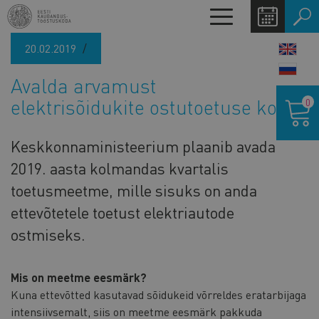
Liigu
Toggle
edasi
navigation
põhisisu
20.02.2019
LANG
juurde
SWIT
Avalda arvamust
Ostukor
elektrisõidukite ostutoetuse kohta
0
Keskkonnaministeerium plaanib avada
2019. aasta kolmandas kvartalis
toetusmeetme, mille sisuks on anda
ettevõtetele toetust elektriautode
ostmiseks.
Mis on meetme eesmärk?
Kuna ettevõtted kasutavad sõidukeid võrreldes eratarbijaga
intensiivsemalt, siis on meetme eesmärk pakkuda