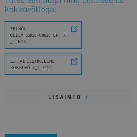
kokkuvõttega:
EELNÕU
CELEX_52020PC0825_EN_TXT
_0 (.PDF)
LÜHIKE EESTIKEELNE
KOKKUVÕTE_0 (.PDF)
LISAINFO