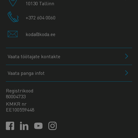
10130 Tallinn
+372 604 0060
koda@koda.ee
Vaata töötajate kontakte
Vaata panga infot
Registrikood
80004733
KMKR nr
EE100559448