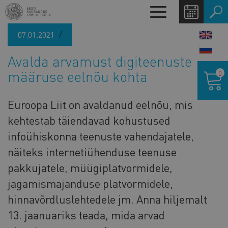
Liigu
Toggle
edasi
navigation
põhisisu
07.01.2021
LANG
juurde
SWIT
Avalda arvamust digiteenuste
Ostukor
määruse eelnõu kohta
0
Euroopa Liit on avaldanud eelnõu, mis
kehtestab täiendavad kohustused
infoühiskonna teenuste vahendajatele,
näiteks internetiühenduse teenuse
pakkujatele, müügiplatvormidele,
jagamismajanduse platvormidele,
hinnavõrdluslehtedele jm. Anna hiljemalt
13. jaanuariks teada, mida arvad