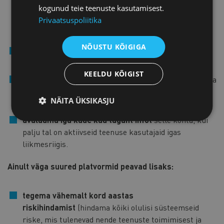
kogunud teie teenuste kasutamisest.
peab kontrollima ka nende andmete usaldusväärsust.
Privaatsuspoliitika
Kui andmed pole õiged ja kaupleja neid ei paranda,
tuleb kauplejale teenuse osutamine peatada.
NÕUSTU KÕIGIGA
teavitama (võimalikest)
kriminaalkuritegudest
õiguskaitseorganeid;
KEELDU KÕIGIST
lubama platvormil ainult läbipaistvat reklaami
, st iga
kasutaja peab aru saama, et see on reklaam, kes
NÄITA ÜKSIKASJU
reklaami teeb ja kellele on reklaam suunatud.
avaldama iga kuue kuu tagant infot
selle kohta, kui
palju tal on aktiivseid teenuse kasutajaid igas
liikmesriigis.
Ainult väga suured platvormid peavad lisaks:
tegema vähemalt kord aastas
riskihindamist
(hindama kõiki olulisi süsteemseid
riske, mis tulenevad nende teenuste toimimisest ja