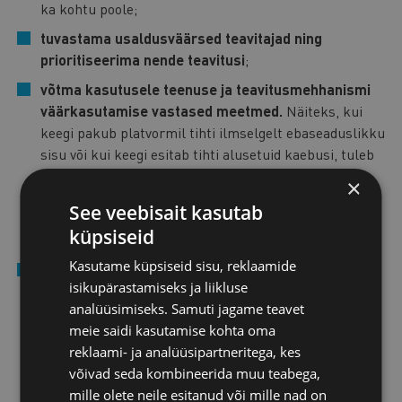
ka kohtu poole;
tuvastama usaldusväärsed teavitajad ning
prioritiseerima nende teavitusi
;
võtma kasutusele teenuse ja teavitusmehhanismi
väärkasutamise vastased meetmed.
Näiteks, kui
keegi pakub platvormil tihti ilmselgelt ebaseaduslikku
sisu või kui keegi esitab tihti alusetuid kaebusi, tuleb
platvormil saata neile kõigepealt hoiatus ja siis
×
peatada neile teenuse osutamine või nende kaebuste
See veebisait kasutab
või teavituste menetlemine. Need meetmed tuleb
küpsiseid
teenuse osutamise tingimustesse kirja panna.
Kasutame küpsiseid sisu, reklaamide
küsima müügiplatvormil tegutsevalt kauplejatelt
isikupärastamiseks ja liikluse
tema tuvastamiseks vajalikku teavet,
nt kaupleja
analüüsimiseks. Samuti jagame teavet
nimi, aadress, kontaktandmed,
meie saidi kasutamise kohta oma
identifitseerimisdokumendi koopia, kinnitus selle
reklaami- ja analüüsipartneritega, kes
kohta, et pakutavad tooted vastavad EL nõuetele ning
võivad seda kombineerida muu teabega,
tootja, importija, turustaja vm tootmise ja
mille olete neile esitanud või mille nad on
turustamisega seotud ettevõtte andmed. Platvorm