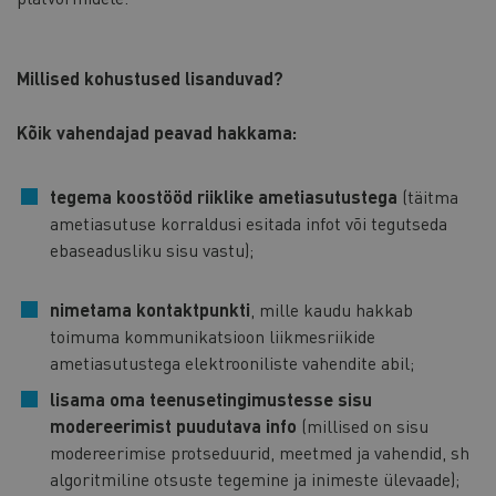
Millised kohustused lisanduvad?
Kõik vahendajad peavad hakkama:
tegema koostööd riiklike ametiasutustega
(täitma
ametiasutuse korraldusi esitada infot või tegutseda
ebaseadusliku sisu vastu);
nimetama kontaktpunkti
, mille kaudu hakkab
toimuma kommunikatsioon liikmesriikide
ametiasutustega elektrooniliste vahendite abil;
lisama oma teenusetingimustesse sisu
modereerimist puudutava info
(millised on sisu
modereerimise protseduurid, meetmed ja vahendid, sh
algoritmiline otsuste tegemine ja inimeste ülevaade);