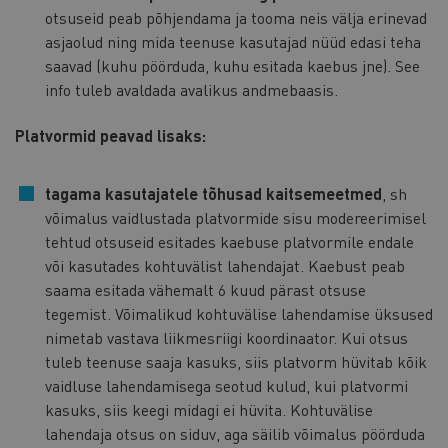
otsuseid peab põhjendama ja tooma neis välja erinevad
asjaolud ning mida teenuse kasutajad nüüd edasi teha
saavad (kuhu pöörduda, kuhu esitada kaebus jne). See
info tuleb avaldada avalikus andmebaasis.
Platvormid peavad lisaks:
tagama kasutajatele tõhusad kaitsemeetmed
, sh
võimalus vaidlustada platvormide sisu modereerimisel
tehtud otsuseid esitades kaebuse platvormile endale
või kasutades kohtuvälist lahendajat. Kaebust peab
saama esitada vähemalt 6 kuud pärast otsuse
tegemist. Võimalikud kohtuvälise lahendamise üksused
nimetab vastava liikmesriigi koordinaator. Kui otsus
tuleb teenuse saaja kasuks, siis platvorm hüvitab kõik
vaidluse lahendamisega seotud kulud, kui platvormi
kasuks, siis keegi midagi ei hüvita. Kohtuvälise
lahendaja otsus on siduv, aga säilib võimalus pöörduda