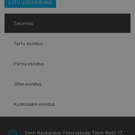
LIITU UUDISKIRJAGA
Tallinnas
Tartu esindus
Pärnu esindus
Jõhvi esindus
Kuressaare esindus
Eesti Kaubandus-Tööstuskoda, Toom-Kooli 17,