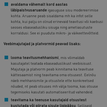
avaldama vähemalt kord aastas
läbipaistvusaruande
igasuguse sisu modereerimise
kohta. Aruanne peab sisaldama mh ka infot selle
kohta, kui palju on olnud erinevaid teavitusi või kaebusi
seoses ebaseadusliku sisuga ning ametiasutuste
korraldusi. See ei puuduta mikro- ja väikeettevõtteid.
Veebimajutajad ja platvormid peavad lisaks:
looma teavitusmehhanismi
, mis võimaldab
kasutajatel teatada ebaseaduslikust veebisisust.
Majutaja ja platvorm peab kinnitama ka teavituse
kättesaamist ning teavitama oma otsusest. Eelnõu
näeb mehhanismile ja otsustele ette konkreetsed
nõuded, nt peab otsuses mh välja tooma, kas otsuse
tegemiseks kasutati automatiseeritud vahendeid.
teavitama ka teenuse kasutajaid otsustest
kustutada või piirata sisule ligipääsu
. Selliseid