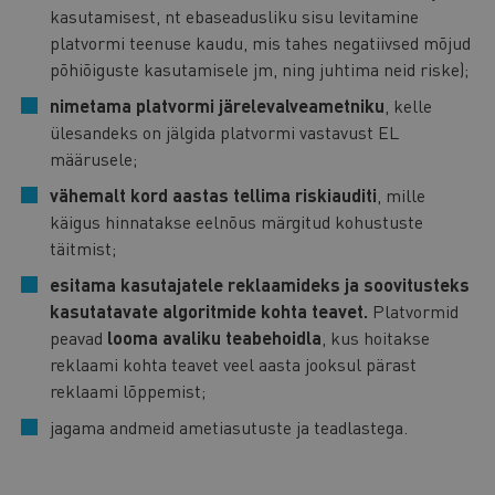
kasutamisest, nt ebaseadusliku sisu levitamine
platvormi teenuse kaudu, mis tahes negatiivsed mõjud
põhiõiguste kasutamisele jm, ning juhtima neid riske);
nimetama platvormi järelevalveametniku
, kelle
ülesandeks on jälgida platvormi vastavust EL
määrusele;
vähemalt kord aastas tellima riskiauditi
, mille
käigus hinnatakse eelnõus märgitud kohustuste
täitmist;
esitama kasutajatele reklaamideks ja soovitusteks
kasutatavate algoritmide kohta teavet.
Platvormid
peavad
looma avaliku teabehoidla
, kus hoitakse
reklaami kohta teavet veel aasta jooksul pärast
reklaami lõppemist;
jagama andmeid ametiasutuste ja teadlastega.