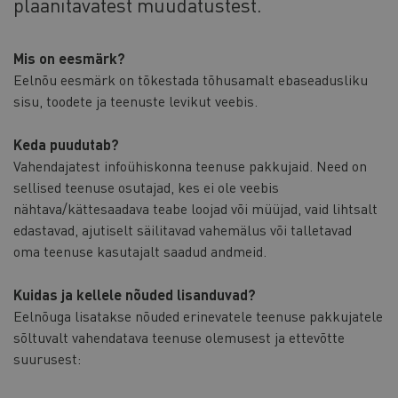
plaanitavatest muudatustest.
Mis on eesmärk?
Eelnõu eesmärk on tõkestada tõhusamalt ebaseadusliku
sisu, toodete ja teenuste levikut veebis.
Keda puudutab?
Vahendajatest infoühiskonna teenuse pakkujaid. Need on
sellised teenuse osutajad, kes ei ole veebis
nähtava/kättesaadava teabe loojad või müüjad, vaid lihtsalt
edastavad, ajutiselt säilitavad vahemälus või talletavad
oma teenuse kasutajalt saadud andmeid.
Kuidas ja kellele nõuded lisanduvad?
Eelnõuga lisatakse nõuded erinevatele teenuse pakkujatele
sõltuvalt vahendatava teenuse olemusest ja ettevõtte
suurusest: