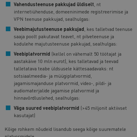
Vahendusteenuse pakkujad üldiselt
, nt
internetiühenduse, domeeninimede registreerimise ja
VPN teenuse pakkujad, sealhulgas:
Veebimajutusteenuse pakkujad
, kes talletvad teenuse
saaja poolt pakutavat teavet, nt pilveteenuse ja
kodulehe majutusteenuse pakkujad, sealhulgas:
Veebiplatvormid
(kellel on vähemalt 50 töötajat ja
aastakäive 10 mln eurot), kes talletavad ja teevad
talletatava teabe üldsusele kättesaadavaks: nt
sotsiaalmeedia- ja müügiplatvormid,
jagamismajanduse platvormid, video-, pildi- ja
audiomaterjalide jagamise platvormid ja
hinnavõrdluslehed, sealhulgas:
Väga suured veebiplatvormid
(>45 miljonit aktiivset
kasutajat)
Kõige rohkem nõudeid lisandub seega kõige suurematele
platvormidele.