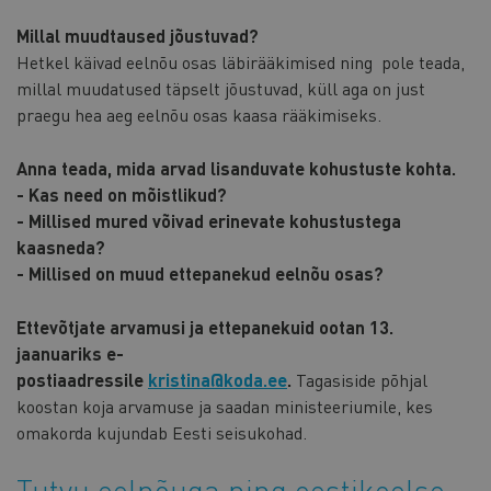
Millal muudtaused jõustuvad?
Hetkel käivad eelnõu osas läbirääkimised ning pole teada,
millal muudatused täpselt jõustuvad, küll aga on just
praegu hea aeg eelnõu osas kaasa rääkimiseks.
Anna teada, mida arvad lisanduvate kohustuste kohta.
- Kas need on mõistlikud?
- Millised mured võivad erinevate kohustustega
kaasneda?
- Millised on muud ettepanekud eelnõu osas?
Ettevõtjate arvamusi ja ettepanekuid ootan 13.
jaanuariks e-
postiaadressile
kristina@koda.ee
.
Tagasiside põhjal
koostan koja arvamuse ja saadan ministeeriumile, kes
omakorda kujundab Eesti seisukohad.
Tutvu eelnõuga ning eestikeelse