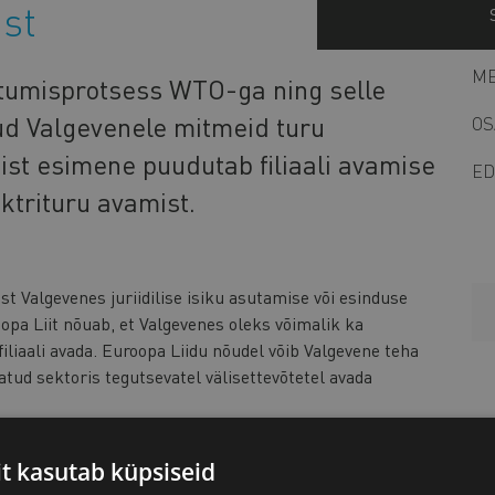
ist
ME
iitumisprotsess WTO-ga ning selle
ud Valgevenele mitmeid turu
OS
st esimene puudutab filiaali avamise
ED
ktrituru avamist.
t Valgevenes juriidilise isiku asutamise või esinduse
oopa Liit nõuab, et Valgevenes oleks võimalik ka
filiaali avada. Euroopa Liidu nõudel võib Valgevene teha
tud sektoris tegutsevatel välisettevõtetel avada
uvi avada Valgevenes filiaal?
it kasutab küpsiseid