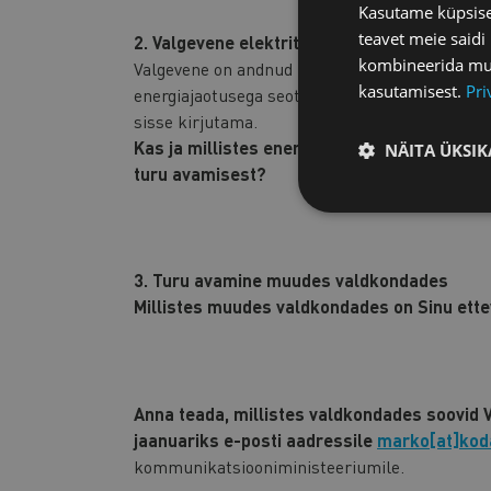
Kasutame küpsisei
teavet meie saidi
2. Valgevene elektrituru avamine
kombineerida muu 
Valgevene on andnud Euroopa Liidule mõista, e
kasutamisest.
Pri
energiajaotusega seotud teenuste (CPC 887) o
sisse kirjutama.
Kas ja millistes energiajaotusega seotud al
NÄITA ÜKSIK
turu avamisest?
3. Turu avamine muudes valdkondades
Millistes muudes valdkondades on Sinu ette
Anna teada, millistes valdkondades soovid V
jaanuariks e-posti aadressile
marko[at]kod
kommunikatsiooniministeeriumile.