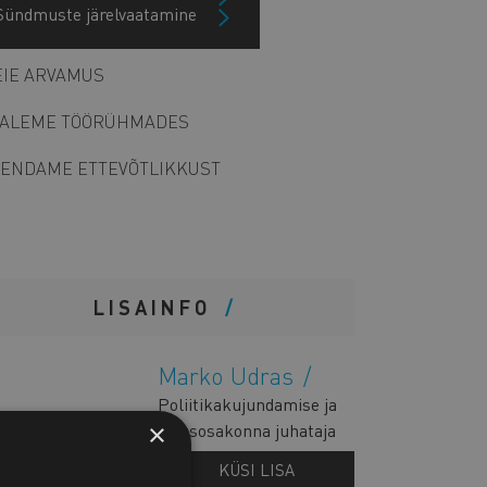
Sündmuste järelvaatamine
Arhiiv
IE ARVAMUS
ALEME TÖÖRÜHMADES
ENDAME ETTEVÕTLIKKUST
LISAINFO
Marko Udras
Poliitikakujundamise ja
×
õigusosakonna juhataja
KÜSI LISA