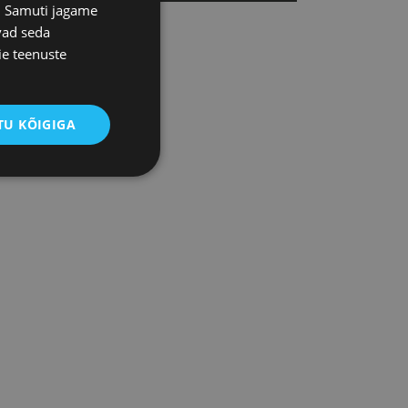
s. Samuti jagame
vad seda
ie teenuste
IITU UUDISKIRJAGA
U KÕIGIGA