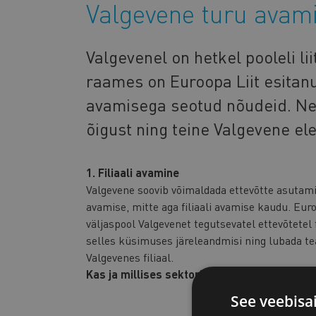
Valgevene turu avam
Valgevenel on hetkel pooleli l
raames on Euroopa Liit esitan
avamisega seotud nõudeid. Nei
õigust ning teine Valgevene ele
1. Filiaali avamine
Valgevene soovib võimaldada ettevõtte asutamis
avamise, mitte aga filiaali avamise kaudu. Eur
väljaspool Valgevenet tegutsevatel ettevõtetel 
selles küsimuses järeleandmisi ning lubada tea
Valgevenes filiaal.
Kas ja millises sektoris on Sinu ettevõttel h
See veebisa