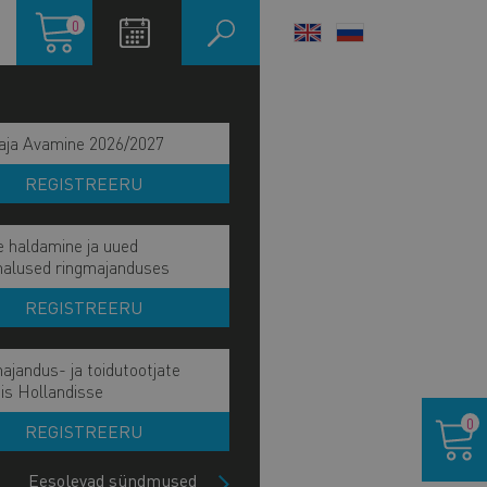
Ostukorv
0
LANGUAGE
SWITCHER
aja Avamine 2026/2027
REGISTREERU
e haldamine ja uued
malused ringmajanduses
REGISTREERU
ajandus- ja toidutootjate
ain
is Hollandisse
IE MÕJU JA EESMÄRK
Ostukor
avigation
0
REGISTREERU
IE TÖÖVÕIDUD
ide
lock
Eesolevad sündmused
HETKEL KÄSIL