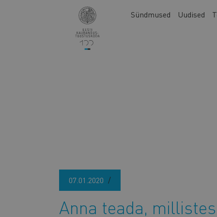
Liigu
Main
Sündmused
Uudised
T
edasi
navigation
põhisisu
juurde
07.01.2020
Anna teada, milliste