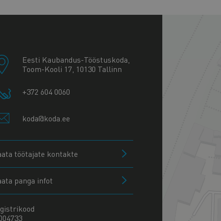
+
−
Eesti Kaubandus-Tööstuskoda,
Toom-Kooli 17, 10130 Tallinn
+372 604 0060
koda@koda.ee
aata töötajate kontakte
aata panga infot
gistrikood
004733