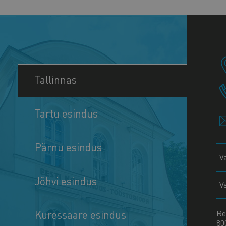
Tallinnas
Tartu esindus
Pärnu esindus
V
Jõhvi esindus
V
Kuressaare esindus
Re
80