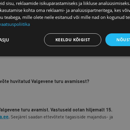
d sisu, reklaamide isikupärastamiseks ja liikluse analüüsimisek
 kasutamise kohta oma reklaami- ja analüüsipartneritega, kes või
teabega, mille olete neile esitanud või mille nad on kogunud te
t Valgevene on valmis teatud energiajaotuse teenuste ja
vaatsuspoliitika
sas turu avamise kohustuse WTO liitumislepingusse
L
asektori(te)s on Sinu ettevõte huvitatud Valgevene
ASJU
KEELDU KÕIGIST
NÕUST
võte huvitatud Valgevene turu avamisest?
algevene turu avamist. Vastuseid ootan hiljemalt 15.
a.ee
.
Seejärel saadan ettevõtete tagasiside majandus- ja