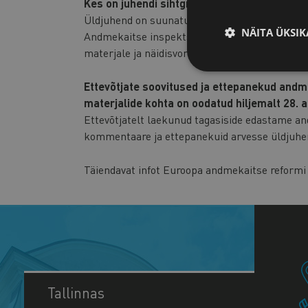
Kes on juhendi sihtgrupp?
Üldjuhend on suunatud kõigile andmetöötlejatele
NÄITA ÜKSIK
Andmekaitse inspektsioon valmistab koostöös 
materjale ja näidisvorme.
Ettevõtjate soovitused ja ettepanekud andm
materjalide kohta on oodatud hiljemalt 28. 
Ettevõtjatelt laekunud tagasiside edastame an
kommentaare ja ettepanekuid arvesse üldjuhe
Täiendavat infot Euroopa andmekaitse reformi
Tallinnas