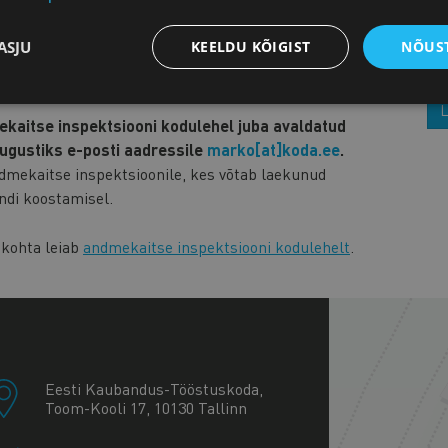
. Sektorispetsiifilisi suuniseid üldjuhendis ei anta.
ASJU
KEELDU KÕIGIST
NÕUST
sidusrühmadega hiljem eraldi ette ka sektoripõhiseid
L
ekaitse inspektsiooni kodulehel juba avaldatud
augustiks e-posti aadressile
marko[at]koda.ee
.
dmekaitse inspektsioonile, kes võtab laekunud
ndi koostamisel.
 kohta leiab
andmekaitse inspektsiooni kodulehelt
.
+
−
Eesti Kaubandus-Tööstuskoda,
Toom-Kooli 17, 10130 Tallinn