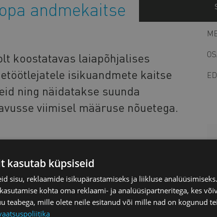
oopa andmekaitse
ME
OS
lt koostatavas laiapõhjalises
etöötlejatele isikuandmete kaitse
ED
eid ning näidatakse suunda
avusse viimisel määruse nõuetega.
jalile, mis on avaldatud andmekaitse inspektsiooni
stuste lühikataloog
,
andmekaitsespetsialisti
it kasutab küpsiseid
ntsid
,
mõjuhinnang
,
andmete ülekandmise õigus
,
d sisu, reklaamide isikupärastamiseks ja liikluse analüüsimisek
mine
,
vaikimisi ja lõimitud andmekaitse
,
 kasutamise kohta oma reklaami- ja analüüsipartneritega, kes või
usoleku kontrollnimekiri
).
teabega, mille olete neile esitanud või mille nad on kogunud te
vaatsuspoliitika