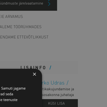
Sündmuste järelvaatamine
Arhiiv
IE ARVAMUS
ALEME TÖÖRÜHMADES
ENDAME ETTEVÕTLIKKUST
LISAINFO
×
Marko Udras
s. Samuti jagame
Poliitikakujundamise ja
vad seda
õigusosakonna juhataja
ie teenuste
KÜSI LISA