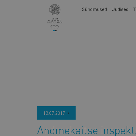
Liigu
Main
Sündmused
Uudised
T
edasi
navigation
põhisisu
juurde
13.07.2017
Andmekaitse inspekt