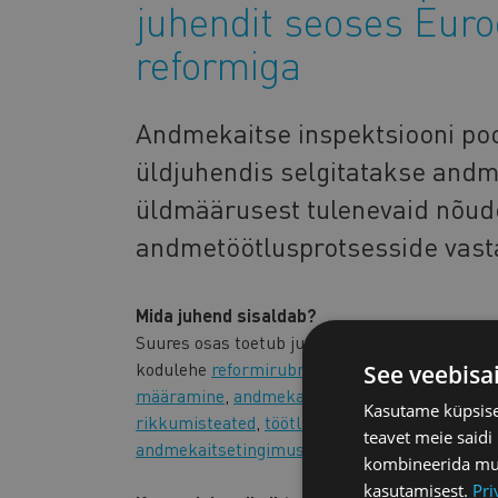
juhendit seoses Eur
reformiga
Andmekaitse inspektsiooni poo
üldjuhendis selgitatakse andm
üldmäärusest tulenevaid nõud
andmetöötlusprotsesside vast
Mida juhend sisaldab?
Suures osas toetub juhend juba valminud mater
kodulehe
reformirubriigis
(
andmetöötleja kohu
See veebisa
määramine
,
andmekaitsespetsialisti kompete
Kasutame küpsisei
rikkumisteated
,
töötlustoimingute registreeri
teavet meie saidi
andmekaitsetingimuste kontrollnimekiri
ja
nõ
kombineerida muu 
kasutamisest.
Pri