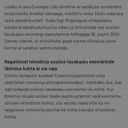
Lisaks ei sea Euroopa Liidu direktiiv aruandluse esimeseks
esitamiseks kindlat tähtaega, mistõttu võiks Eesti määrata
selle paindlikumalt. Koda tegi Riigikogule ettepaneku
lükata aruandluskohustus edasi ja ühtlustada see soolise
tasakaalu eesmärgi saavutamise tähtajaga 30. juunil 2026.
Samas näeme, et ettevõtetel peab olema võimalus soovi
korral aruandlus varem esitada.
Negatiivset nimekirja soolise tasakaalu eesmärkide
täitmise kohta ei ole vaja
Eelnõu kohaselt avaldab Finantsinspektsioon oma
veebilehel nimekirja aktsiaemitentidest, märkides ära, kas
nad täidavad soolise tasakaalu eesmärke või mitte. Kui
direktiiv nõuab sellise teabe avalikustamist vaid eesmärke
täitvate ettevõtete kohta, siis eelnõu näeb ette ka nn
negatiivse nimekirja eesmärke mitte täitvate ettevõtete
kohta.