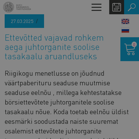
Liigu
Toggle
edasi
navigation
põhisisu
27.03.2025
LANG
juurde
SWIT
Ettevõtted vajavad rohkem
Ostukor
aega juhtorganite soolise
0
tasakaalu aruandluseks
Riigikogu menetlusse on jõudnud
väärtpaberituru seaduse muutmise
seaduse eelnõu , millega kehtestatakse
börsiettevõtete juhtorganitele soolise
tasakaalu nõue. Koda toetab eelnõu üldist
eesmärki soodustada naiste suuremat
osalemist ettevõtete juhtorganite