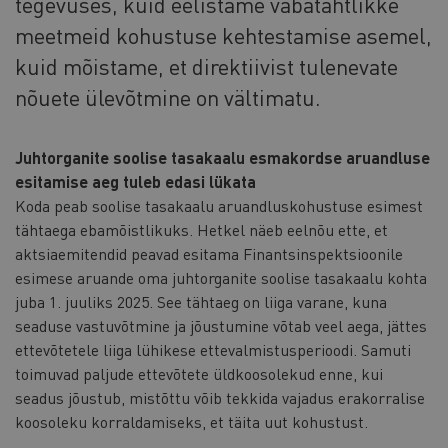
tegevuses, kuid eelistame vabatahtlikke
meetmeid kohustuse kehtestamise asemel,
kuid mõistame, et direktiivist tulenevate
nõuete ülevõtmine on vältimatu.
Juhtorganite soolise tasakaalu esmakordse aruandluse
esitamise aeg tuleb edasi lükata
Koda peab soolise tasakaalu aruandluskohustuse esimest
tähtaega ebamõistlikuks. Hetkel näeb eelnõu ette, et
aktsiaemitendid peavad esitama Finantsinspektsioonile
esimese aruande oma juhtorganite soolise tasakaalu kohta
juba 1. juuliks 2025. See tähtaeg on liiga varane, kuna
seaduse vastuvõtmine ja jõustumine võtab veel aega, jättes
ettevõtetele liiga lühikese ettevalmistusperioodi. Samuti
toimuvad paljude ettevõtete üldkoosolekud enne, kui
seadus jõustub, mistõttu võib tekkida vajadus erakorralise
koosoleku korraldamiseks, et täita uut kohustust.