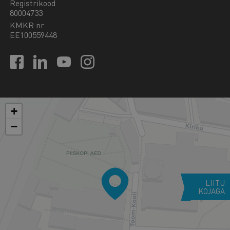
Registrikood
80004733
KMKR nr
EE100559448
+
−
LIITU
KOJAGA