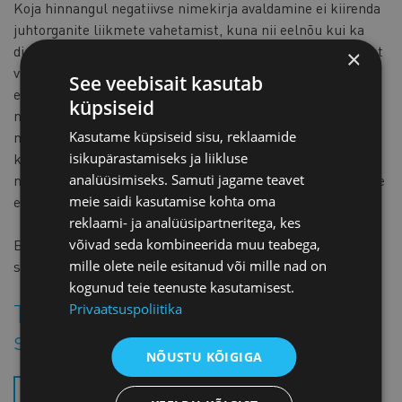
Koja hinnangul negatiivse nimekirja avaldamine ei kiirenda
juhtorganite liikmete vahetamist, kuna nii eelnõu kui ka
direktiiv näevad ette järkjärgulist muudatuste rakendamist
×
vastavalt juhtide lepingute lõppemisele. Seega võib
See veebisait kasutab
eesmärkide täitmine võtta aega mitu aastat. Samas võib
küpsiseid
negatiivne nimekiri jätta ettevõtetest eksitavalt halva
mulje. Direktiiv negatiivset nimekirja ei nõua. Lisaks ei ole
Kasutame küpsiseid sisu, reklaamide
koja hinnangul eelnõus piisavalt põhjendatud, miks on vaja
isikupärastamiseks ja liikluse
negatiivne nimekiri kehtestada. Seega tegi koda Riigikogule
analüüsimiseks. Samuti jagame teavet
ettepaneku jätta eelnõust negatiivne nimekiri välja.
meie saidi kasutamise kohta oma
reklaami- ja analüüsipartneritega, kes
võivad seda kombineerida muu teabega,
Börsiettevõtete juhtkonna soolise tasakaalu reeglitega
mille olete neile esitanud või mille nad on
saad lähemalt tutvuda
SIIN
.
kogunud teie teenuste kasutamisest.
Tutvu lähemalt koja
Privaatsuspoliitika
seisukohtadega:
NÕUSTU KÕIGIGA
27 03