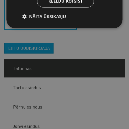
KEELDU KÕIGIST
2025_VÄÄRTPABERITURU
SEADUSE JT SEADUSTE
NÄITA ÜKSIKASJU
MUUTMISE SEADUS 588SE
(SOOLINE TASAKAAL) (.PDF)
LIITU UUDISKIRJAGA
Tallinnas
Tartu esindus
Pärnu esindus
Jõhvi esindus