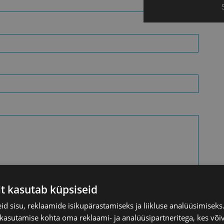
it kasutab küpsiseid
d sisu, reklaamide isikupärastamiseks ja liikluse analüüsimisek
 kasutamise kohta oma reklaami- ja analüüsipartneritega, kes või