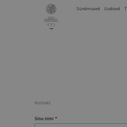
Liigu
Main
Sündmused
Uudised
T
edasi
navigation
põhisisu
juurde
Kontakt
Sinu nimi