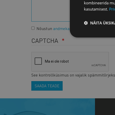
kombineerida muu 
kasutamisest.
Pri
NÄITA ÜKSIK
Nõustun
andmekaitsetingimustega
.
CAPTCHA
See kontrollküsimus on vajalik spämmitõrjeks
SAADA TEADE