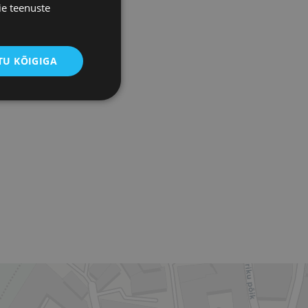
ie teenuste
U KÕIGIGA