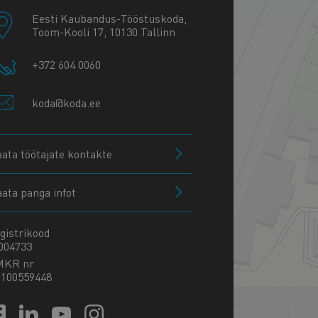
Eesti Kaubandus-Tööstuskoda,
Toom-Kooli 17, 10130 Tallinn
+372 604 0060
koda@koda.ee
aata töötajate kontakte
aata panga infot
gistrikood
004733
MKR nr
100559448