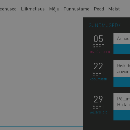
eenused
Liikmelisus
Mõju
Tunnustame
Pood
Meist
SÜNDMUSED
05
Ärihoo
SEPT
LIIKMEÜRITUSED
22
Riskid
ärivõi
SEPT
KOOLITUSED
29
Põllum
Hollan
SEPT
L
VÄLISVISIIDID