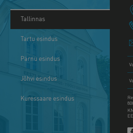
Tallinnas
Tartu esindus
Pärnu esindus
V
Jõhvi esindus
V
Kuressaare esindus
Re
80
K
EE