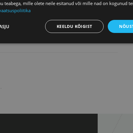
teabega, mille olete neile esitanud või mille nad on kogunud te
vaatsuspoliitika
ASJU
KEELDU KÕIGIST
NÕUST
.
+
−