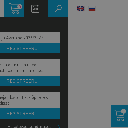
Ostukorv
0
LANGUAGE
SWITCHER
aja Avamine 2026/2027
REGISTREERU
e haldamine ja uued
malused ringmajanduses
REGISTREERU
ajandustootjate õppereis
disse
IITU UUDISKIRJAGA
Ostukor
0
REGISTREERU
Eesolevad sündmused