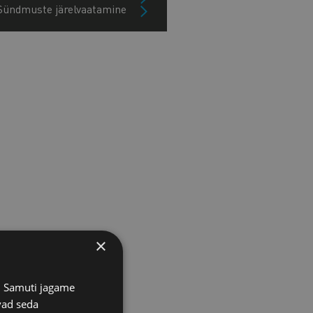
Sündmuste järelvaatamine
×
s. Samuti jagame
vad seda