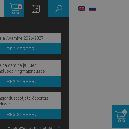
Ostukorv
0
LANGUAGE
SWITCHER
aja Avamine 2026/2027
REGISTREERU
e haldamine ja uued
malused ringmajanduses
REGISTREERU
ajandustootjate õppereis
disse
IITU UUDISKIRJAGA
Ostukor
0
REGISTREERU
Eesolevad sündmused