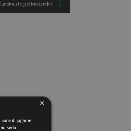
Sündmuste järelvaatamine
×
s. Samuti jagame
vad seda