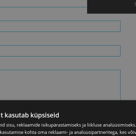
it kasutab küpsiseid
d sisu, reklaamide isikupärastamiseks ja liikluse analüüsimisek
 kasutamise kohta oma reklaami- ja analüüsipartneritega, kes või