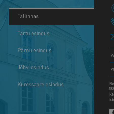
Tallinnas
Tartu esindus
Pärnu esindus
V
Jõhvi esindus
V
Kuressaare esindus
Re
80
K
EE