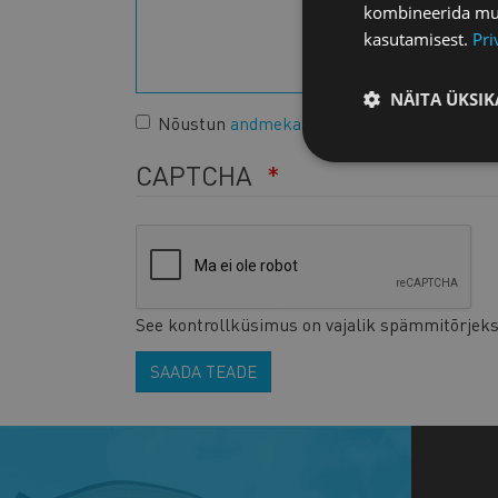
kombineerida muu 
kasutamisest.
Pri
NÄITA ÜKSIK
Nõustun
andmekaitsetingimustega
.
CAPTCHA
See kontrollküsimus on vajalik spämmitõrjeks
SAADA TEADE