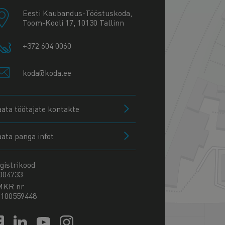
Eesti Kaubandus-Tööstuskoda,
Toom-Kooli 17, 10130 Tallinn
+372 604 0060
koda@koda.ee
aata töötajate kontakte
aata panga infot
gistrikood
004733
MKR nr
100559448