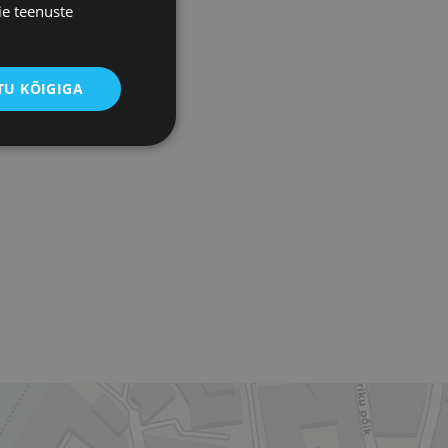
ie teenuste
U KÕIGIGA