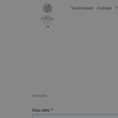
Liigu
Main
Sündmused
Uudised
T
edasi
navigation
põhisisu
juurde
Kontakt
Sinu nimi