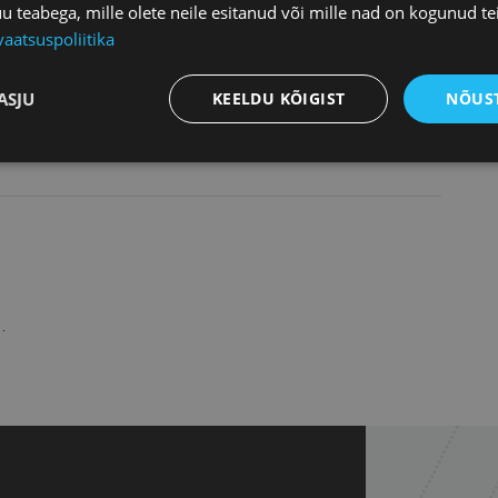
teabega, mille olete neile esitanud või mille nad on kogunud te
vaatsuspoliitika
ASJU
KEELDU KÕIGIST
NÕUST
.
+
−