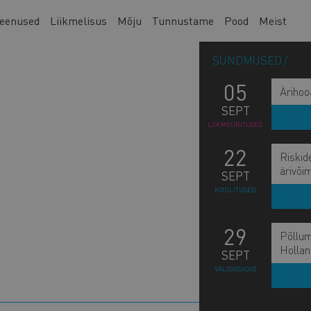
eenused
Liikmelisus
Mõju
Tunnustame
Pood
Meist
SÜNDMUSED
05
Ärihoo
SEPT
LIIKMEÜRITUSED
22
Riskid
ärivõi
SEPT
KOOLITUSED
29
Põllum
Hollan
SEPT
L
VÄLISVISIIDID