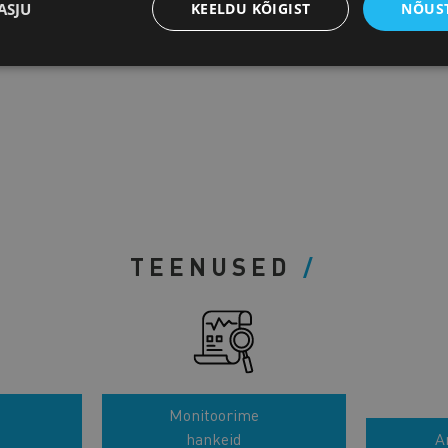
ASJU
KEELDU KÕIGIST
NÕUST
TEENUSED
Monitoorime
hankeid
A