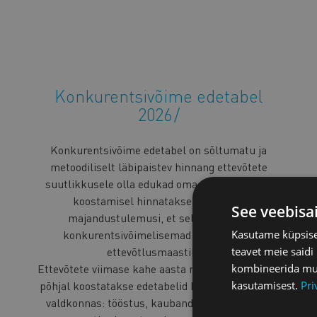
Konkurentsivõime edetabel
2026
Konkurentsivõime edetabel on sõltumatu ja
metoodiliselt läbipaistev hinnang ettevõtete
suutlikkusele olla edukad oma sektoris. Selle
koostamisel hinnatakse ettevõtete
See veebisa
majandustulemusi, et selgitada välja
Kasutame küpsisei
konkurentsivõimelisemad tegijad Eesti
teavet meie saidi
ettevõtlusmaastikul.
kombineerida muu 
Ettevõtete viimase kahe aasta majandusnäitajate
kasutamisest.
Pri
põhjal koostatakse edetabelid kolmes peamises
valdkonnas: tööstus, kaubandus ja teenindus,