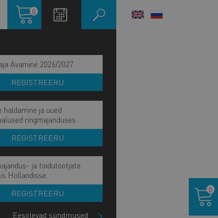
Ostukorv
0
LANGUAGE
SWITCHER
aja Avamine 2026/2027
REGISTREERU
e haldamine ja uued
malused ringmajanduses
REGISTREERU
ajandus- ja toidutootjate
is Hollandisse
Ostukor
0
REGISTREERU
Eesolevad sündmused