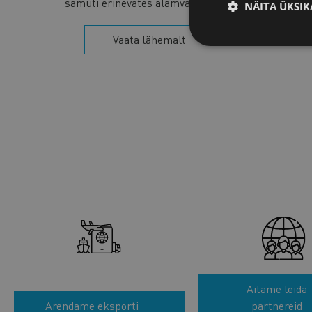
samuti erinevates alamvaldkondades.
NÄITA ÜKSIK
Vaata lähemalt
Aitame leida
Arendame eksporti
partnereid