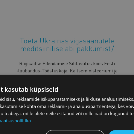
Toeta Ukrainas vigasaanutele
meditsiinilise abi pakkumist
Riigikaitse Edendamise Sihtasutus koos Eesti
Kaubandus-Tööstuskoja, Kaitseministeeriumi ja
Eesti Reservohvitseride Koguga kogub annetusi,
et toetada meditsiiniga seotud varustuse ostmist
it kasutab küpsiseid
ja saatmist sõjakoldesse.
d sisu, reklaamide isikupärastamiseks ja liikluse analüüsimisek
 kasutamise kohta oma reklaami- ja analüüsipartneritega, kes või
Loe lähemalt
teabega, mille olete neile esitanud või mille nad on kogunud te
vaatsuspoliitika