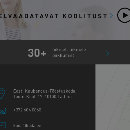
30+
liikmelt liikmele
pakkumist
+
−
Eesti Kaubandus-Tööstuskoda,
Toom-Kooli 17, 10130 Tallinn
+372 604 0060
koda@koda.ee