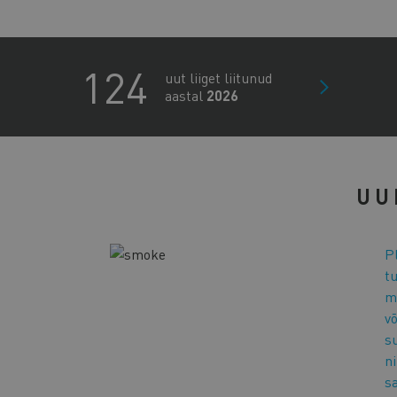
124
uut liiget liitunud
aastal
2026
UU
P
t
m
võ
s
ni
s