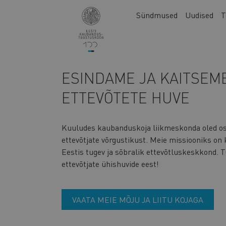
Liigu
Main
Sündmused
Uudised
T
edasi
navigation
põhisisu
juurde
ESINDAME JA KAITSEME
ETTEVÕTETE HUVE
Kuuludes kaubanduskoja liikmeskonda oled o
ettevõtjate võrgustikust. Meie missiooniks on
Eestis tugev ja sõbralik ettevõtluskeskkond. 
ettevõtjate ühishuvide eest!
VAATA MEIE MÕJU JA LIITU KOJAGA