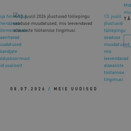
Mid
muu
oja hinnangul
13. juulil
T
ähendavad
jõustusid
äitemenetluse
töölepingu
laanitavad
seaduse
uudatused
muudatused,
ööandjate
mis
alduskoormust
leevendavad
id osaliselt
alaealiste
töötamise
tingimusi
08.07.2026
/
MEIE UUDISED