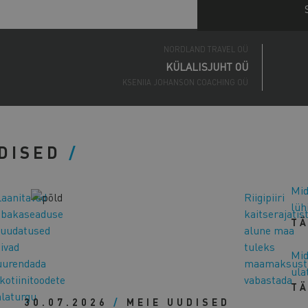
ECOSH LIFE OÜ
NORDLAND TRAVEL OÜ
KÜLALISJUHT OÜ
KSENIIA JOHANSON COACHING OÜ
PORTATA OÜ
ENERGEX OÜ
NORDIK WELLNESS OÜ
BOSAGRA OÜ
DISED
ALPOKAMI OÜ
HIIUMAA ARENDUSKESKUS SA
CONSENTS OÜ
Mid
LUUV OÜ
laanitavad
Riigipiiri
lüh
CONMEO OÜ
ubakaseaduse
kaitserajatis
ANJANAHARA CORPORATION OÜ
T
uudatused
alune maa
RR INTERIOR OÜ
ivad
tuleks
ECOSH LIFE OÜ
Mid
uurendada
maamaksust
NORDLAND TRAVEL OÜ
ula
kotiinitoodete
vabastada
T
alaturgu
30.07.2026
/
MEIE UUDISED