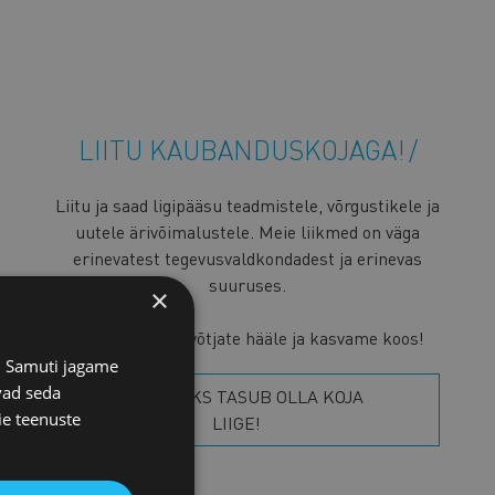
LIITU KAUBANDUSKOJAGA!
Liitu ja saad ligipääsu teadmistele, võrgustikele ja
uutele ärivõimalustele. Meie liikmed on väga
erinevatest tegevusvaldkondadest ja erinevas
suuruses.
×
Ühendame ettevõtjate hääle ja kasvame koos!
s. Samuti jagame
vad seda
VAATA, MIKS TASUB OLLA KOJA
ie teenuste
LIIGE!