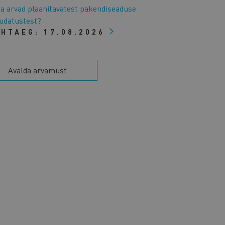
a arvad plaanitavatest pakendiseaduse
datustest?
ÄHTAEG:
17.08.2026
Avalda arvamust