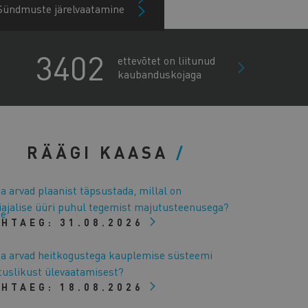
Sündmuste järelvaatamine
3402
ettevõtet on liitunud
kaubanduskojaga
RÄÄGI KAASA
a arvad plaanist täpsustada, millal on
iajalise üüri puhul tegemist majutusteenusega?
te
ÄHTAEG:
31.08.2026
a arvad heitkogustega kauplemise süsteemi
tuslikust ülevaatamisest?
ÄHTAEG:
18.08.2026