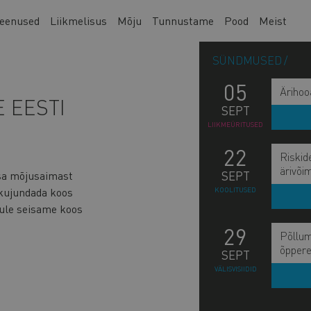
eenused
Liikmelisus
Mõju
Tunnustame
Pood
Meist
SÜNDMUSED
05
Ärihoo
 EESTI
SEPT
LIIKMEÜRITUSED
22
Riskid
ärivõi
sa mõjusaimast
SEPT
 kujundada koos
KOOLITUSED
Tule seisame koos
29
Põllum
õppere
SEPT
VÄLISVISIIDID