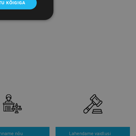
U KÕIGIGA
nname nõu
Lahendame vaidlusi