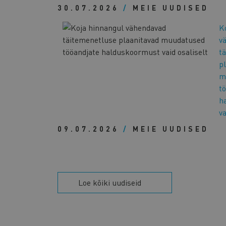
30.07.2026
/
MEIE UUDISED
K
v
t
p
m
t
h
va
09.07.2026
/
MEIE UUDISED
Loe kõiki uudiseid