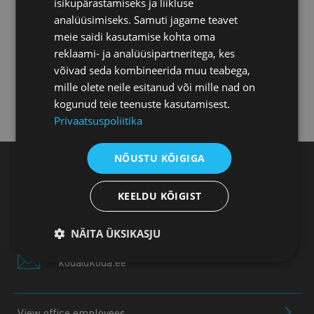
isikupärastamiseks ja liikluse
Pärnu office
analüüsimiseks. Samuti jagame teavet
meie saidi kasutamise kohta oma
reklaami- ja analüüsipartneritega, kes
Jõhvi office
võivad seda kombineerida muu teabega,
mille olete neile esitanud või mille nad on
kogunud teie teenuste kasutamisest.
Kuressaare office
Privaatsuspoliitika
NÕUSTU KÕIGIGA
Estonian Chamber of Commerce and Industry,
Toom-Kooli 17, 10130 Tallinn
KEELDU KÕIGIST
+372 604 0060
NÄITA ÜKSIKASJU
koda@koda.ee
View office employees