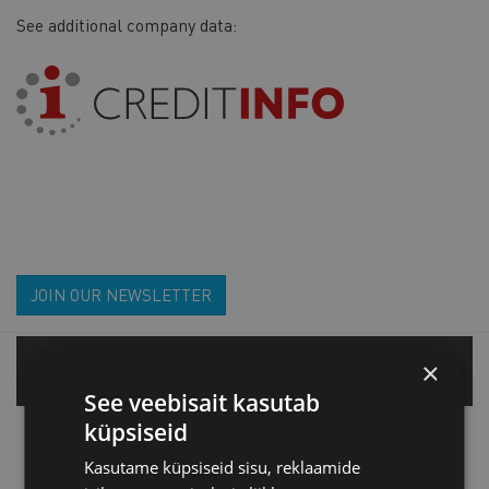
See additional company data:
JOIN OUR NEWSLETTER
×
Tallinn office
See veebisait kasutab
küpsiseid
Tartu office
Kasutame küpsiseid sisu, reklaamide