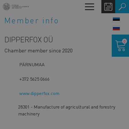
Skip
Toggle
to
navigation
main
Member info
LANG
content
SWIT
DIPPERFOX OÜ
Shoppin
0
cart
Chamber member since 2020
PÄRNUMAA
+372 5625 0666
www.dipperfox.com
28301 - Manufacture of agricultural and forestry
machinery