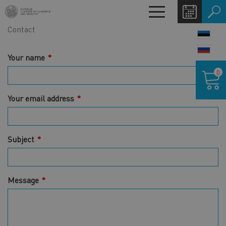
Skip
Toggle
to
navigation
Contact
main
LANG
content
SWIT
Your name
Shoppin
0
cart
Your email address
Subject
Message