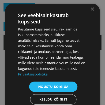
SEND MESSAGE
×
See veebisait kasutab
küpsiseid
JOIN OUR NEWSLETTER
Kasutame küpsiseid sisu, reklaamide
isikupärastamiseks ja liikluse
analüüsimiseks. Samuti jagame teavet
Tallinn office
meie saidi kasutamise kohta oma
reklaami- ja analüüsipartneritega, kes
võivad seda kombineerida muu teabega,
Tartu office
mille olete neile esitanud või mille nad on
kogunud teie teenuste kasutamisest.
Pärnu office
Privaatsuspoliitika
NÕUSTU KÕIGIGA
Jõhvi office
KEELDU KÕIGIST