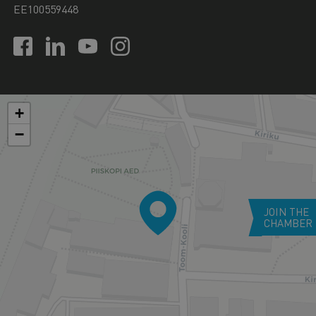
EE100559448
+
−
JOIN THE
CHAMBER