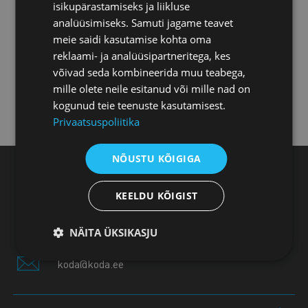
isikupärastamiseks ja liikluse
analüüsimiseks. Samuti jagame teavet
Pärnu office
meie saidi kasutamise kohta oma
reklaami- ja analüüsipartneritega, kes
Jõhvi office
võivad seda kombineerida muu teabega,
mille olete neile esitanud või mille nad on
kogunud teie teenuste kasutamisest.
Kuressaare office
Privaatsuspoliitika
NÕUSTU KÕIGIGA
Estonian Chamber of Commerce and Industry,
Toom-Kooli 17, 10130 Tallinn
KEELDU KÕIGIST
+372 604 0060
NÄITA ÜKSIKASJU
koda@koda.ee