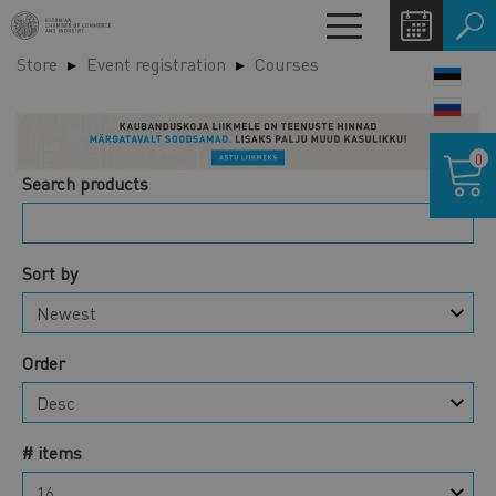
Skip
Toggle
to
navigation
Store
Event registration
Courses
main
LANG
content
SWIT
Shoppin
0
cart
Search products
Sort by
Order
# items