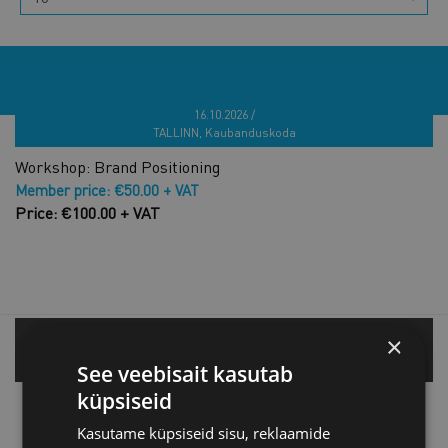
CATEGORIES
16.10.2026 /
TALLINN, Kaubanduskoda
Workshop: Brand Positioning
Member price: €50.00 + VAT
Price: €100.00 + VAT
×
Tallinn office
See veebisait kasutab
küpsiseid
Tartu office
Kasutame küpsiseid sisu, reklaamide