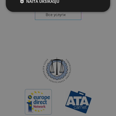
NÄITA ÜKSIKASJU
Все услуги