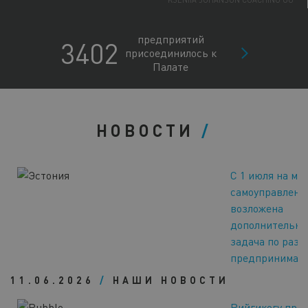
KSENIIA JOHANSON COACHING OÜ
PORTATA OÜ
ENERGEX OÜ
предприятий
3402
NORDIK WELLNESS OÜ
присоединилось к
BOSAGRA OÜ
Палате
ALPOKAMI OÜ
HIIUMAA ARENDUSKESKUS SA
CONSENTS OÜ
LUUV OÜ
CONMEO OÜ
НОВОСТИ
ANJANAHARA CORPORATION OÜ
RR INTERIOR OÜ
ECOSH LIFE OÜ
С 1 июля на ме
NORDLAND TRAVEL OÜ
самоуправлени
возложена
дополнительна
задача по раз
предпринимате
11.06.2026
/
НАШИ НОВОСТИ
Рийгикогу при