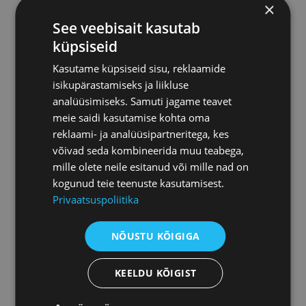
×
See veebisait kasutab
küpsiseid
Kasutame küpsiseid sisu, reklaamide
Осуществляем
isikupärastamiseks ja liikluse
мониторинг конкурсов
analüüsimiseks. Samuti jagame teavet
meie saidi kasutamise kohta oma
reklaami- ja analüüsipartneritega, kes
võivad seda kombineerida muu teabega,
mille olete neile esitanud või mille nad on
kogunud teie teenuste kasutamisest.
Даем консультации
Privaatsuspoliitika
NÕUSTU KÕIGIGA
KEELDU KÕIGIST
Решаем споры