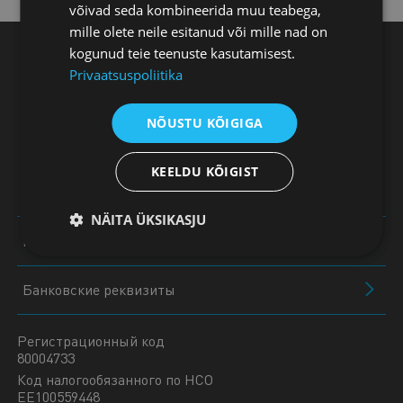
võivad seda kombineerida muu teabega,
mille olete neile esitanud või mille nad on
kogunud teie teenuste kasutamisest.
Эстонская торгово-промышленная палата,
Privaatsuspoliitika
Тоом-Кооли 17 10130, Таллинн
NÕUSTU KÕIGIGA
+372 604 0060
KEELDU KÕIGIST
koda@koda.ee
NÄITA ÜKSIKASJU
Контакты работников
Банковские реквизиты
Регистрационный код
80004733
Код налогообязанного по НСО
EE100559448