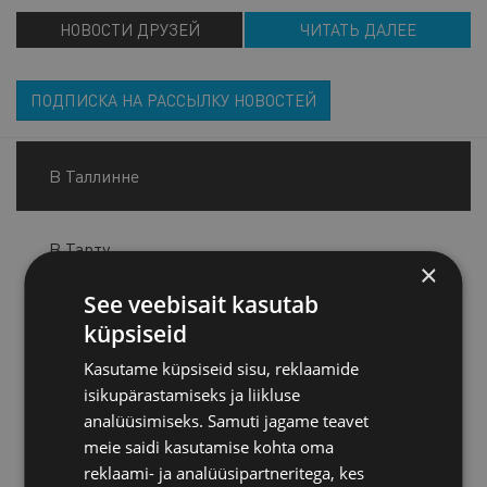
НОВОСТИ ДРУЗЕЙ
ЧИТАТЬ ДАЛЕЕ
ПОДПИСКА НА РАССЫЛКУ НОВОСТЕЙ
В Таллинне
В Тарту
×
See veebisait kasutab
В Пярну
küpsiseid
Kasutame küpsiseid sisu, reklaamide
В Йыхви
isikupärastamiseks ja liikluse
analüüsimiseks. Samuti jagame teavet
meie saidi kasutamise kohta oma
В Курессааре
reklaami- ja analüüsipartneritega, kes