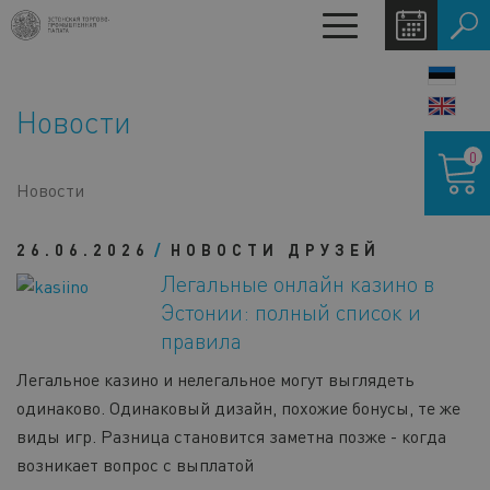
Перейти
Toggle
к
navigation
основному
LANG
содержанию
SWIT
Новости
Корзина
0
Новости
26.06.2026
НОВОСТИ ДРУЗЕЙ
Легальные онлайн казино в
Эстонии: полный список и
правила
Легальное казино и нелегальное могут выглядеть
одинаково. Одинаковый дизайн, похожие бонусы, те же
виды игр. Разница становится заметна позже - когда
возникает вопрос с выплатой