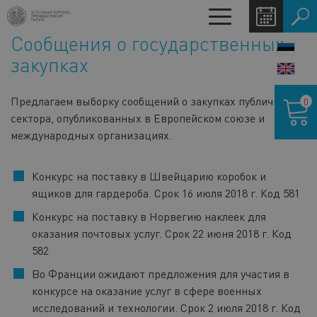
Перейти
Toggle
к
navigation
Сообщения о государственных
основному
LANG
содержанию
закупках
SWIT
Корзина
Предлагаем выборку сообщений о закупках публичного
0
сектора, опубликованных в Европейском союзе и
международных организациях.
Конкурс на поставку в Швейцарию коробок и
ящиков для гардероба. Срок 16 июля 2018 г. Код 581
Конкурс на поставку в Норвегию наклеек для
оказания почтовых услуг. Срок 22 июня 2018 г. Код
582
Во Франции ожидают предложения для участия в
конкурсе на оказание услуг в сфере военных
исследований и технологии. Срок 2 июля 2018 г. Код