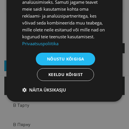
analüüsimiseks. Samuti jagame teavet
LISAINFO
meie saidi kasutamise kohta oma
reklaami- ja analüüsipartneritega, kes
Lea Aasamaa
võivad seda kombineerida muu teabega,
mille olete neile esitanud või mille nad on
Nõunik / Enterprise Europe
kogunud teie teenuste kasutamisest.
Networki koordinaator
Privaatsuspoliitika
ЗАДАЙТЕ ВОПРОС
NÕUSTU KÕIGIGA
ПОДПИСКА НА РАССЫЛКУ НОВОСТЕЙ
KEELDU KÕIGIST
В Таллинне
NÄITA ÜKSIKASJU
В Тарту
В Пярну