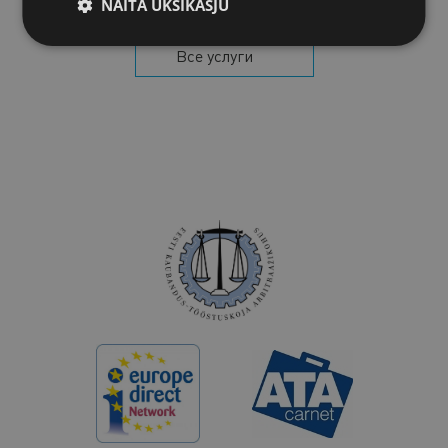
NÄITA ÜKSIKASJU
Все услуги