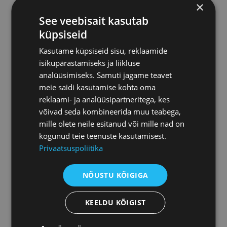
×
See veebisait kasutab
küpsiseid
Kasutame küpsiseid sisu, reklaamide
Осуществляем
isikupärastamiseks ja liikluse
мониторинг конкурсов
analüüsimiseks. Samuti jagame teavet
meie saidi kasutamise kohta oma
reklaami- ja analüüsipartneritega, kes
võivad seda kombineerida muu teabega,
mille olete neile esitanud või mille nad on
kogunud teie teenuste kasutamisest.
Даем консультации
Privaatsuspoliitika
NÕUSTU KÕIGIGA
KEELDU KÕIGIST
Решаем споры