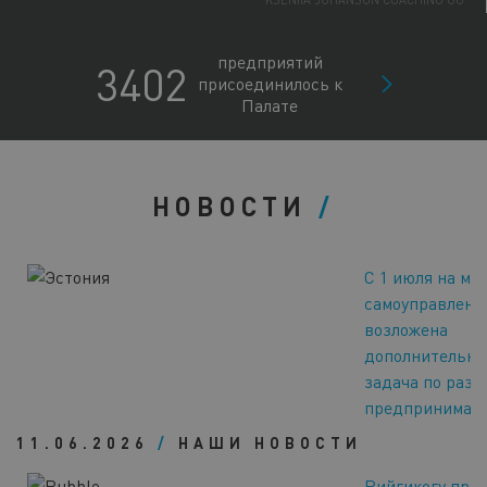
KSENIIA JOHANSON COACHING OÜ
PORTATA OÜ
ENERGEX OÜ
предприятий
3402
NORDIK WELLNESS OÜ
присоединилось к
BOSAGRA OÜ
Палате
ALPOKAMI OÜ
HIIUMAA ARENDUSKESKUS SA
CONSENTS OÜ
LUUV OÜ
CONMEO OÜ
НОВОСТИ
ANJANAHARA CORPORATION OÜ
RR INTERIOR OÜ
ECOSH LIFE OÜ
С 1 июля на ме
NORDLAND TRAVEL OÜ
самоуправлени
возложена
дополнительна
задача по раз
предпринимате
11.06.2026
/
НАШИ НОВОСТИ
Рийгикогу при