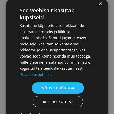
×
See veebisait kasutab
küpsiseid
Kasutame küpsiseid sisu, reklaamide
Осуществляем
isikupärastamiseks ja liikluse
мониторинг конкурсов
analüüsimiseks. Samuti jagame teavet
meie saidi kasutamise kohta oma
reklaami- ja analüüsipartneritega, kes
võivad seda kombineerida muu teabega,
mille olete neile esitanud või mille nad on
kogunud teie teenuste kasutamisest.
Даем консультации
Privaatsuspoliitika
NÕUSTU KÕIGIGA
KEELDU KÕIGIST
Решаем споры