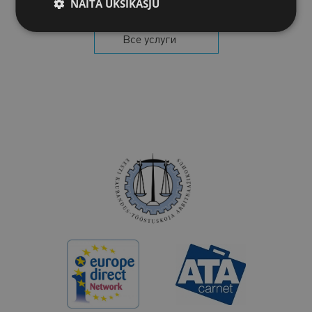
NÄITA ÜKSIKASJU
Все услуги