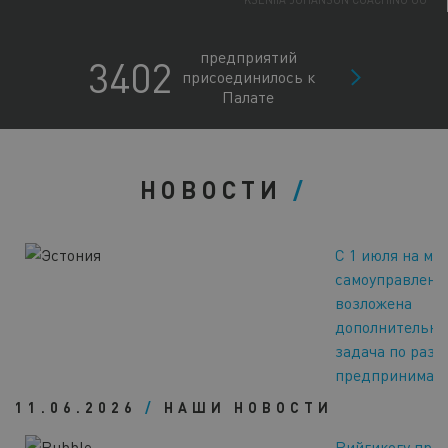
KSENIIA JOHANSON COACHING OÜ
PORTATA OÜ
ENERGEX OÜ
предприятий
3402
NORDIK WELLNESS OÜ
присоединилось к
BOSAGRA OÜ
Палате
ALPOKAMI OÜ
HIIUMAA ARENDUSKESKUS SA
CONSENTS OÜ
LUUV OÜ
CONMEO OÜ
НОВОСТИ
ANJANAHARA CORPORATION OÜ
RR INTERIOR OÜ
ECOSH LIFE OÜ
С 1 июля на ме
NORDLAND TRAVEL OÜ
самоуправлени
возложена
дополнительна
задача по раз
предпринимате
11.06.2026
/
НАШИ НОВОСТИ
Рийгикогу при