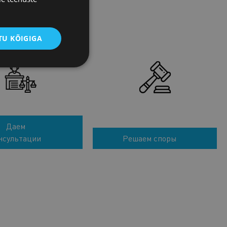
U KÕIGIGA
Даем
нсультации
Решаем споры