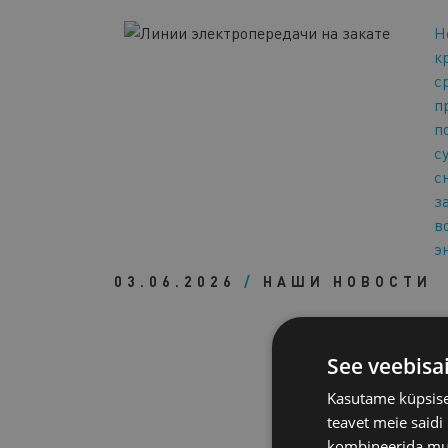
Н
к
с
п
п
с
с
з
в
э
03.06.2026
/
НАШИ НОВОСТИ
See veebisa
Kasutame küpsisei
teavet meie saidi
kombineerida muu 