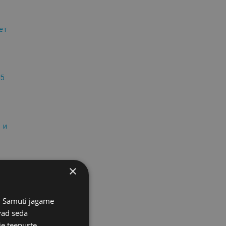
ет
5
 и
×
 к
а
s. Samuti jagame
vad seda
ie teenuste