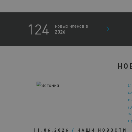
124
новых членов в
2026
НО
С
с
в
д
з
п
11.06.2026
/
НАШИ НОВОСТИ