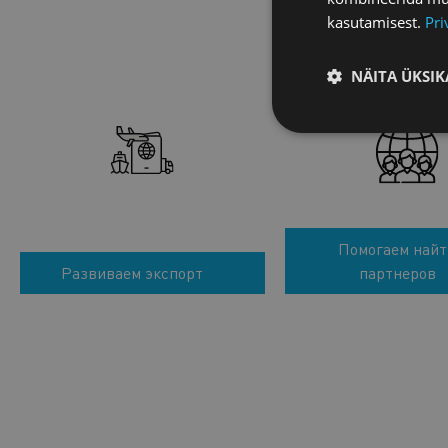
kasutamisest.
Pri
NÄITA ÜKSIK
Помогаем найт
Развиваем экспорт
партнеров