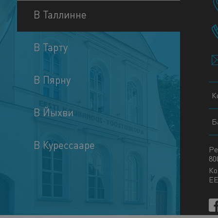
В Таллинне
В Тарту
В Пярну
К
В Йыхви
Б
В Курессааре
Ре
80
Ко
EE