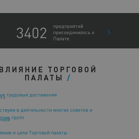
3402
предприятий
присоединилось к
Палате
ВЛИЯНИЕ ТОРГОВОЙ
ПАЛАТЫ
ши трудовые достижения
н о
ствуем в деятельности многих советов и
очих групп
нной
яние и цели Торговой палаты