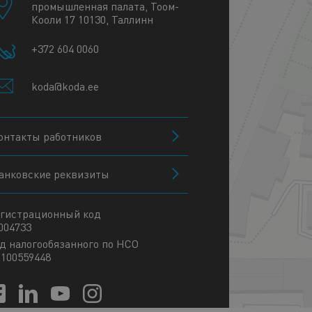
промышленная палата, Тоом-
Кооли 17 10130, Таллинн
+372 604 0060
koda@koda.ee
онтакты работников
анковские реквизиты
гистрационный код
004733
д налогообязанного по НСО
100559448