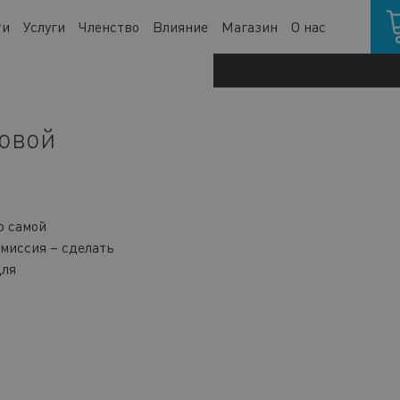
Кор
ти
Услуги
Членство
Влияние
Магазин
О нас
говой
ю самой
миссия – сделать
для