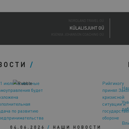
ECOSH LIFE OÜ
NORDLAND TRAVEL OÜ
KÜLALISJUHT OÜ
KSENIIA JOHANSON COACHING OÜ
PORTATA OÜ
ENERGEX OÜ
NORDIK WELLNESS OÜ
BOSAGRA OÜ
ВОСТИ
ALPOKAMI OÜ
HIIUMAA ARENDUSKESKUS SA
CONSENTS OÜ
LUUV OÜ
 1 июля на местные
Рийгикогу
CONMEO OÜ
На
амоуправления будет
принял Зако
ANJANAHARA CORPORATION OÜ
озложена
кризисной
RR INTERIOR OÜ
Уча
ополнительная
ситуации и
ECOSH LIFE OÜ
раб
NORDLAND TRAVEL OÜ
адача по развитию
государстве
редпринимательства
обороне
Вли
04.06.2026
/
НАШИ НОВОСТИ