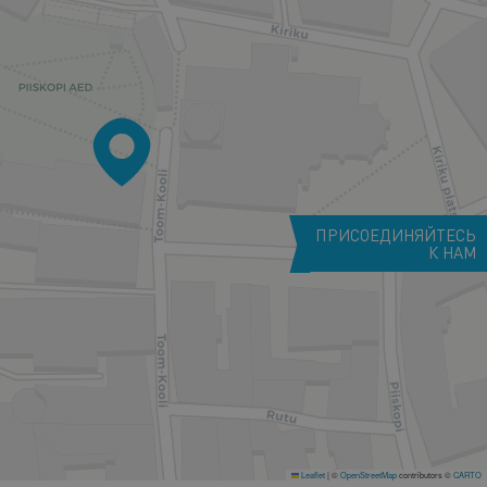
ПРИСОЕДИНЯЙТЕСЬ
К НАМ
Leaflet
|
©
OpenStreetMap
contributors ©
CARTO