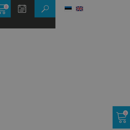
зина
0
LANGUAGE
SWITCHER
Корзина
0