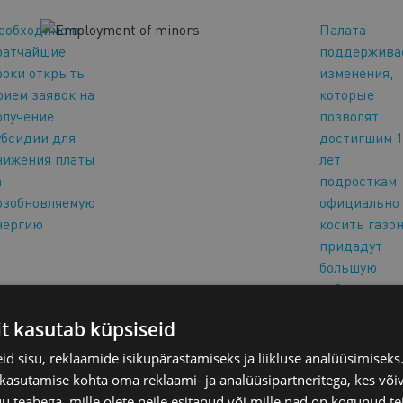
еобходимо в
Палата
ратчайшие
поддержива
роки открыть
изменения,
рием заявок на
которые
олучение
позволят
убсидии для
достигшим 1
нижения платы
лет
а
подросткам
озобновляемую
официально
нергию
косить газон
придадут
большую
гибкость
требованиям
it kasutab küpsiseid
уровню шум
d sisu, reklaamide isikupärastamiseks ja liikluse analüüsimisek
27.05.2026
/
НАШИ НОВОСТИ
 kasutamise kohta oma reklaami- ja analüüsipartneritega, kes või
teabega, mille olete neile esitanud või mille nad on kogunud te