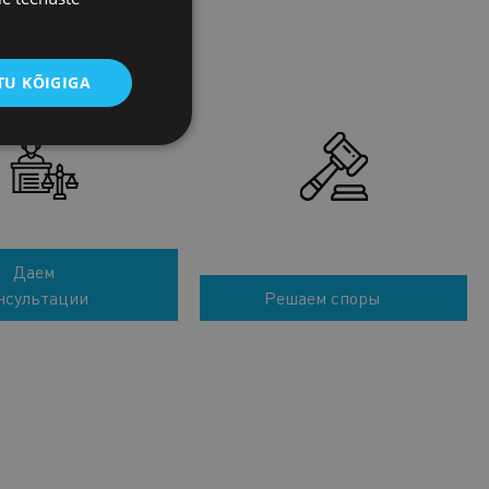
U KÕIGIGA
Даем
нсультации
Решаем споры