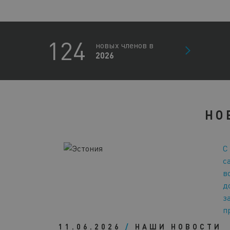
124
новых членов в
2026
НО
С
с
в
д
з
п
11.06.2026
/
НАШИ НОВОСТИ