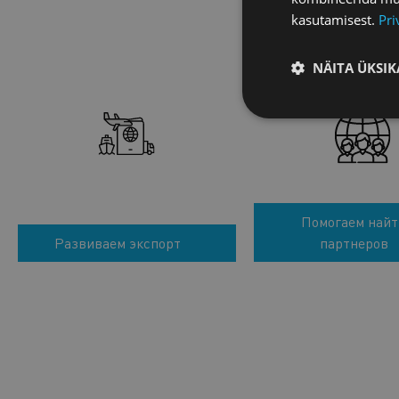
kasutamisest.
Pri
NÄITA ÜKSIK
Помогаем найт
Развиваем экспорт
партнеров