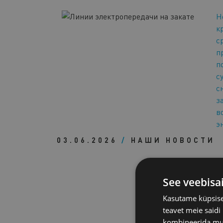
Н
к
с
п
п
с
с
з
в
э
03.06.2026
/
НАШИ НОВОСТИ
See veebisa
Kasutame küpsisei
teavet meie saidi
kombineerida muu 