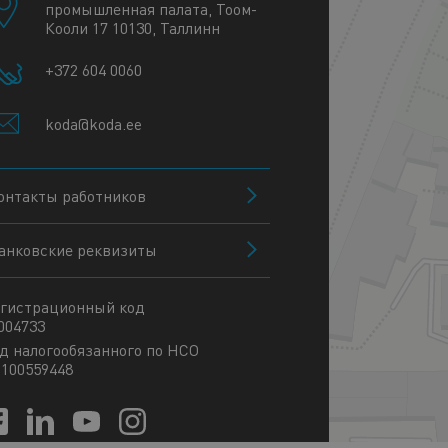
промышленная палата, Тоом-
Кооли 17 10130, Таллинн
+372 604 0060
koda@koda.ee
онтакты работников
анковские реквизиты
гистрационный код
004733
д налогообязанного по НСО
100559448