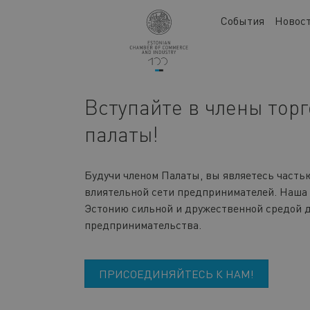
Перейти
Main
События
Новос
к
navigation
основному
содержанию
Вступайте в члены тор
палаты!
Будучи членом Палаты, вы являетесь часть
влиятельной сети предпринимателей. Наша 
Эстонию сильной и дружественной средой 
предпринимательства.
ПРИСОЕДИНЯЙТЕСЬ К НАМ!