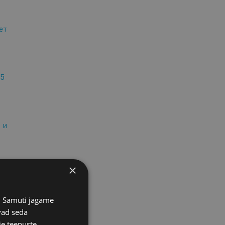
ет
5
 и
×
 к
а
s. Samuti jagame
vad seda
ie teenuste