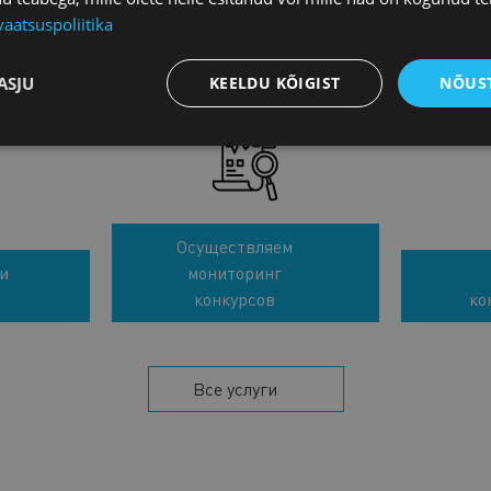
vaatsuspoliitika
УСЛУГИ
ASJU
KEELDU KÕIGIST
NÕUST
Осуществляем
и
мониторинг
конкурсов
ко
Все услуги