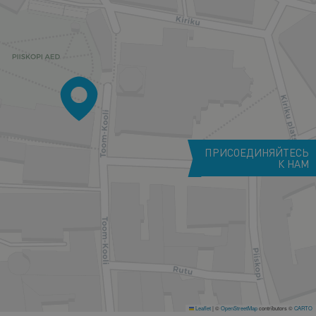
ПРИСОЕДИНЯЙТЕСЬ
К НАМ
Leaflet
|
©
OpenStreetMap
contributors ©
CARTO