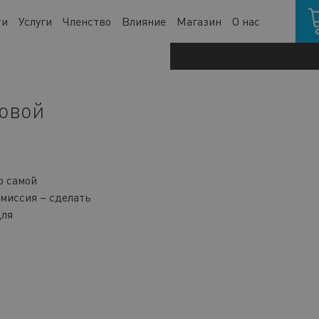
Кор
ти
Услуги
Членство
Влияние
Магазин
О нас
говой
ю самой
миссия – сделать
для