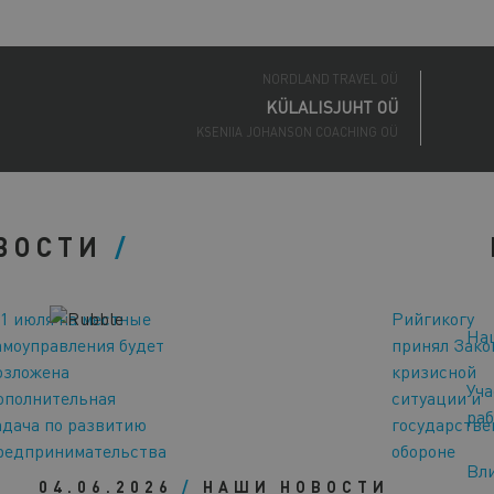
ECOSH LIFE OÜ
NORDLAND TRAVEL OÜ
KÜLALISJUHT OÜ
KSENIIA JOHANSON COACHING OÜ
PORTATA OÜ
ENERGEX OÜ
NORDIK WELLNESS OÜ
BOSAGRA OÜ
ВОСТИ
ALPOKAMI OÜ
HIIUMAA ARENDUSKESKUS SA
CONSENTS OÜ
LUUV OÜ
 1 июля на местные
Рийгикогу
CONMEO OÜ
На
амоуправления будет
принял Зако
ANJANAHARA CORPORATION OÜ
озложена
кризисной
RR INTERIOR OÜ
Уча
ополнительная
ситуации и
ECOSH LIFE OÜ
раб
NORDLAND TRAVEL OÜ
адача по развитию
государстве
редпринимательства
обороне
Вли
04.06.2026
/
НАШИ НОВОСТИ