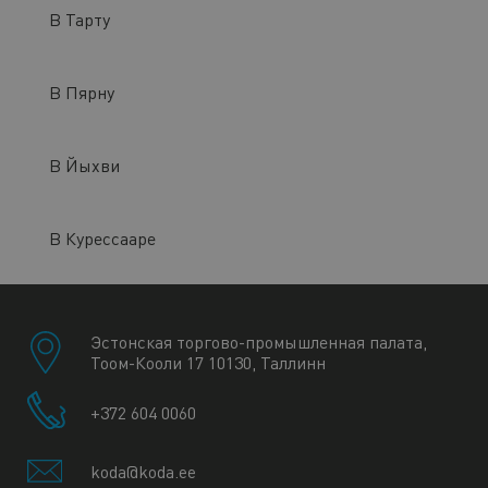
В Тарту
В Пярну
В Йыхви
В Курессааре
Эстонская торгово-промышленная палата,
Тоом-Кооли 17 10130, Таллинн
+372 604 0060
koda@koda.ee