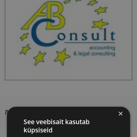
×
ЛЕКТОР
See veebisait kasutab
küpsiseid