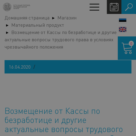
Перейти
Toggle
к
navigation
Домашняя страница
Магазин
основному
LANG
Материальный продукт
содержанию
SWIT
Возмещение от Кассы по безработице и другие
актуальные вопросы трудового права в условиях
Корзина
0
чрезвычайного положения
16.04.2020
Возмещение от Кассы по
безработице и другие
актуальные вопросы трудового