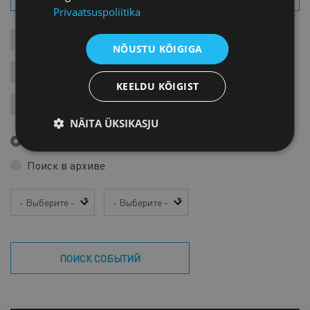
Privaatsuspoliitika
КОНТАКТЫ СОБЫТИЯ
СОБЫТИЯ
ДЛЯ ЧЛЕНОВ
NÕUSTU KÕIGIGA
ЗАПИСИ
ЯРМАРКИ
ВАРИА
KEELDU KÕIGIST
ЗАРУБЕЖНЫЕ ВИЗИТЫ
NÄITA ÜKSIKASJU
Предстоящие события
Поиск в архиве
Год
Месяц
ПОИСК СОБЫТИЙ