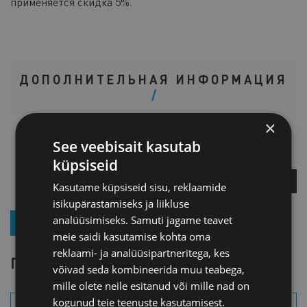
применяется скидка 5%.
ДОПОЛНИТЕЛЬНАЯ ИНФОРМАЦИЯ
×
Тоомас Ханссон
See veebisait kasutab
Заведующий
küpsiseid
ЗАДАЙТЕ ВОПРОС
Kasutame küpsiseid sisu, reklaamide
isikupärastamiseks ja liikluse
analüüsimiseks. Samuti jagame teavet
ПОДПИСКА НА РАССЫЛКУ НОВОСТЕЙ
meie saidi kasutamise kohta oma
reklaami- ja analüüsipartneritega, kes
ПОИСК СОБЫТИЯ
võivad seda kombineerida muu teabega,
mille olete neile esitanud või mille nad on
kogunud teie teenuste kasutamisest.