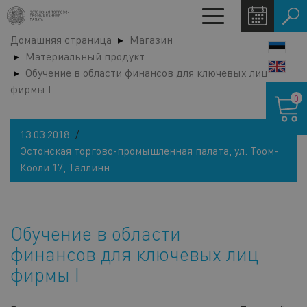
Перейти
Toggle
к
navigation
Домашняя страница
Магазин
основному
LANG
Материальный продукт
содержанию
SWIT
Обучение в области финансов для ключевых лиц
фирмы I
Корзина
0
13.03.2018
Эстонская торгово-промышленная палата, ул. Тоом-
Кооли 17, Таллинн
Обучение в области
финансов для ключевых лиц
фирмы I