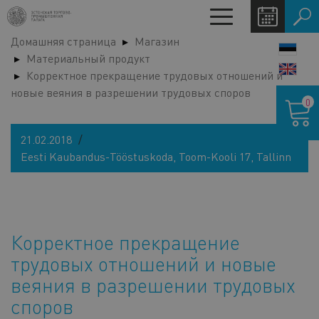
Перейти
Toggle
к
navigation
Домашняя страница
Магазин
основному
LANG
Материальный продукт
содержанию
SWIT
Корректное прекращение трудовых отношений и
новые веяния в разрешении трудовых споров
Корзина
0
21.02.2018
Eesti Kaubandus-Tööstuskoda, Toom-Kooli 17, Tallinn
Корректное прекращение
трудовых отношений и новые
веяния в разрешении трудовых
споров