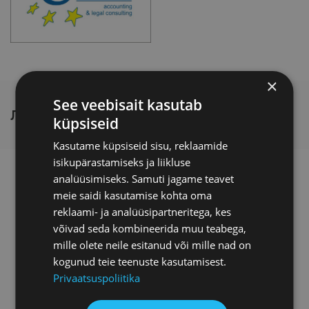
×
See veebisait kasutab
ЛЕКТОР
küpsiseid
Kasutame küpsiseid sisu, reklaamide
isikupärastamiseks ja liikluse
Анжела Мелихова
analüüsimiseks. Samuti jagame teavet
meie saidi kasutamise kohta oma
Анжела Мелихова, PhD,
reklaami- ja analüüsipartneritega, kes
преподаватель, юрист
võivad seda kombineerida muu teabega,
консалтинговой компании
mille olete neile esitanud või mille nad on
ABConsult Plus, специалист в
kogunud teie teenuste kasutamisest.
области трудового и
Privaatsuspoliitika
корпоративного права Эстонии и
ЕС. Практическую деятельность