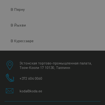
В Пярну
В Йыхви
В Курессааре
Эстонская торгово-промышленная палата,
Тоом-Кооли 17 10130, Таллинн
+372 604 0060
koda@koda.ee