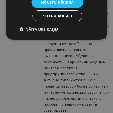
активно совмещает с
NÕUSTU KÕIGIGA
педагогической и научной работой
в ряде высших учебных заведений
KEELDU KÕIGIST
Эстонии. Более 12 лет проводит
обучающие семинары по трудовому
NÄITA ÜKSIKASJU
и корпоративному
законодательству Эстонии и ЕС в
сотрудничестве с Торгово-
промышленной палатой,
еженедельником «Деловые
ведомости», Харьюским уездным
центром развития
предпринимательства (HEAK).
Активно публикуется в СМИ,
является автором более 60 научных
и учебно-методических работ, в том
числе, 3 монографий и учебного
пособия по вещному праву (в
соавторстве).