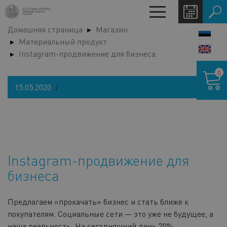
Перейти
Toggle
к
navigation
Домашняя страница
Магазин
основному
LANG
Материальный продукт
содержанию
SWIT
Instagram-продвижение для бизнеса
Корзина
0
15.05.2020
Instagram-продвижение для
бизнеса
Предлагаем «прокачать» бизнес и стать ближе к
покупателям. Социальные сети — это уже не будущее, а
наша реальность. На сегодняшний день 70%