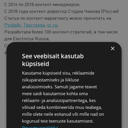
С 2016 по 2018 контент-менеджером;
С 2018 года контент-директор Студии Чижова (Россия)
Статьи по контент-маркетингу можно прочитать на
Русбейс
,
Текстерра
,
vc.ru
;
Разработала более 100 контент-стратегий, в том числе
для Electrolux Russia;
Специализируется на контенте, сторителлинге,
×
вовлечении, продажах.
See veebisait kasutab
küpsiseid
Kasutame küpsiseid sisu, reklaamide
isikupärastamiseks ja liikluse
ДОПОЛНИТЕЛЬНАЯ ИНФОРМАЦИЯ
analüüsimiseks. Samuti jagame teavet
meie saidi kasutamise kohta oma
reklaami- ja analüüsipartneritega, kes
võivad seda kombineerida muu teabega,
mille olete neile esitanud või mille nad on
kogunud teie teenuste kasutamisest.
PRICELIST
Privaatsuspoliitika