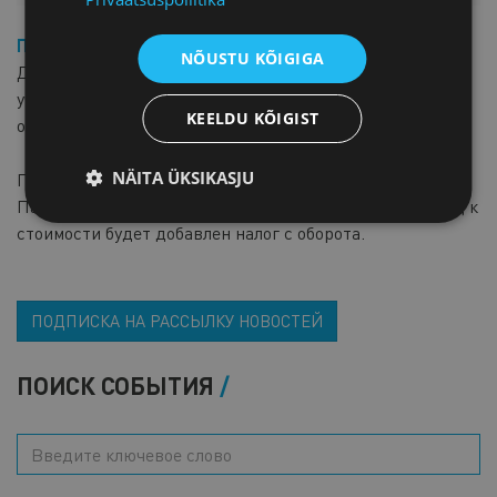
Плата за участие при регистрации до 12 мая 2020:
NÕUSTU KÕIGIGA
Для членов Торговой Палаты –
30 евро,
для остальных
участников –
50 евро
, к стоимости добавляется налог с
KEELDU KÕIGIST
оборота.
NÄITA ÜKSIKASJU
После плата за участие составит для членов Торговой
Палаты – 35 евро, для остальных участников – 55 евро, к
стоимости будет добавлен налог с оборота.
ПОДПИСКА НА РАССЫЛКУ НОВОСТЕЙ
ПОИСК СОБЫТИЯ