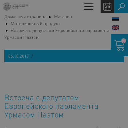
Перейти
Toggle
к
navigation
Домашняя страница
Магазин
основному
LANG
Материальный продукт
содержанию
SWIT
Встреча с депутатом Европейского парламента
Урмасом Паэтом
Корзина
0
06.10.2017
Встреча с депутатом
Европейского парламента
Урмасом Паэтом