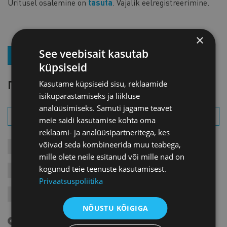
Üritusel osalemine on
tasuta
. Vajalik eelregistreerimine.
×
See veebisait kasutab
ПОДПИСКА НА РАССЫЛКУ НОВОСТЕЙ
küpsiseid
ПОИСК СОБЫТИЯ
Kasutame küpsiseid sisu, reklaamide
isikupärastamiseks ja liikluse
analüüsimiseks. Samuti jagame teavet
meie saidi kasutamise kohta oma
reklaami- ja analüüsipartneritega, kes
võivad seda kombineerida muu teabega,
КОНТАКТЫ СОБЫТИЯ
СОБЫТИЯ
ДЛЯ ЧЛЕНОВ
mille olete neile esitanud või mille nad on
kogunud teie teenuste kasutamisest.
ЗАПИСИ
ЯРМАРКИ
ВАРИА
Privaatsuspoliitika
ЗАРУБЕЖНЫЕ ВИЗИТЫ
NÕUSTU KÕIGIGA
Предстоящие события