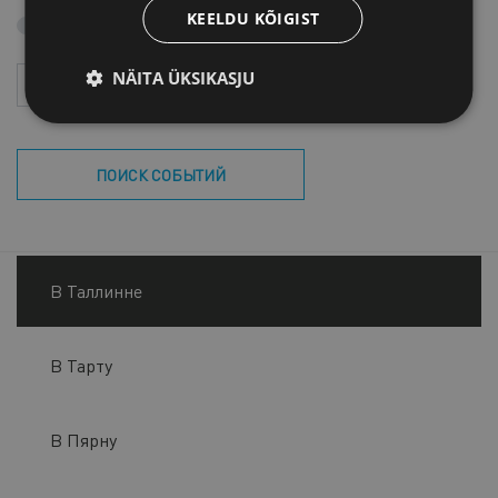
KEELDU KÕIGIST
Поиск в архиве
Год
Месяц
NÄITA ÜKSIKASJU
ПОИСК СОБЫТИЙ
В Таллинне
В Тарту
В Пярну