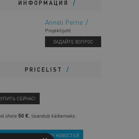
ИНФОРМАЦИЯ
Anneli Perne
Projektijuht
ЗАДАЙТЕ ВОПРОС
PRICELIST
КУПИТЬ СЕЙЧАС!
nd ühele
50 €
, lisandub käibemaks.
ПОДПИСКА НА РАССЫЛКУ НОВОСТЕЙ