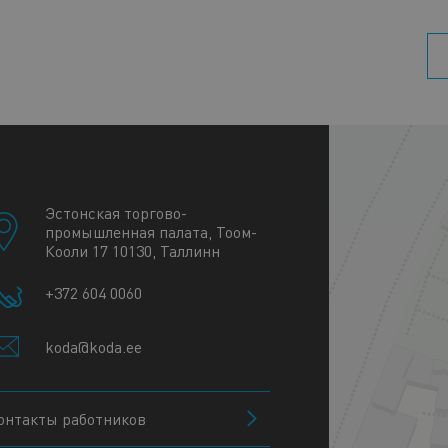
+
−
Эстонская торгово-
промышленная палата, Тоом-
Кооли 17 10130, Таллинн
+372 604 0060
koda@koda.ee
онтакты работников