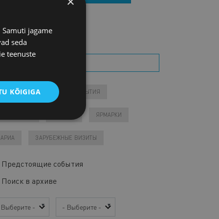
×
s. Samuti jagame
ОИСК СОБЫТИЯ
vad seda
ie teenuste
U KÕIGIGA
КОНТАКТЫ СОБЫТИЯ
СОБЫТИЯ
ДЛЯ ЧЛЕНОВ
ЗАПИСИ
ЯРМАРКИ
ВАРИА
ЗАРУБЕЖНЫЕ ВИЗИТЫ
Предстоящие события
Поиск в архиве
д
Месяц