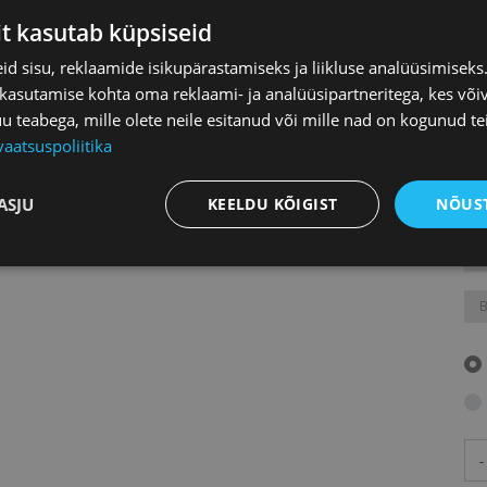
зуемая фирмами Estravel и Finnair поездка на двоих
it kasutab küpsiseid
d sisu, reklaamide isikupärastamiseks ja liikluse analüüsimisek
П
 в
Olympic Park Casino
(отель Hilton Tallinn Park)
 kasutamise kohta oma reklaami- ja analüüsipartneritega, kes või
teabega, mille olete neile esitanud või mille nad on kogunud te
vaatsuspoliitika
ASJU
KEELDU KÕIGIST
NÕUST
Го