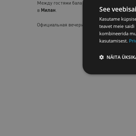
Между гостями бала будет разыграна органи
See veebisa
в
Милан
.
Kasutame küpsisei
Официальная вечеринка после бала пройдет
teavet meie saidi
kombineerida muu 
kasutamisest.
Pri
NÄITA ÜKSIK