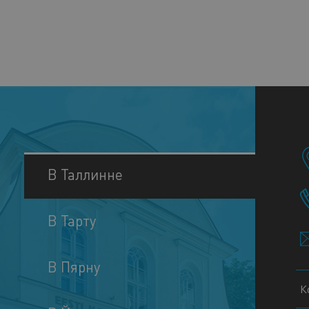
В Таллинне
В Тарту
В Пярну
К