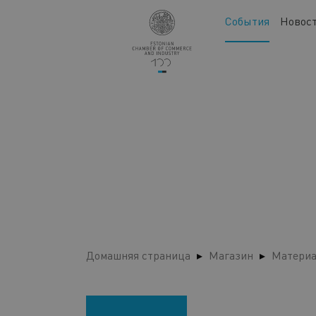
Перейти
Main
События
Новос
к
navigation
основному
содержанию
Домашняя страница
Магазин
Материа