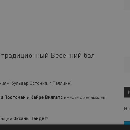
а традиционный Весенний бал
ия» (бульвар Эстония, 4 Таллинн)
и Поотсман
и
Кайре Вилгатс
вместе с ансамблем
Hi
лекции
Оксаны Тандит
!