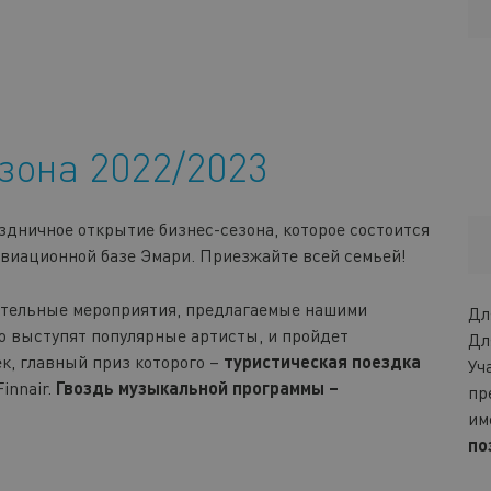
зона 2022/2023
здничное открытие бизнес-сезона, которое состоится
авиационной базе Эмари. Приезжайте всей семьей!
кательные мероприятия, предлагаемые нашими
Дл
о выступят популярные артисты, и пройдет
Дл
, главный приз которого –
туристическая поездка
Уч
innair.
Гвоздь музыкальной программы –
пр
им
по