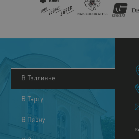
В Таллинне
В Тарту
В Пярну
К