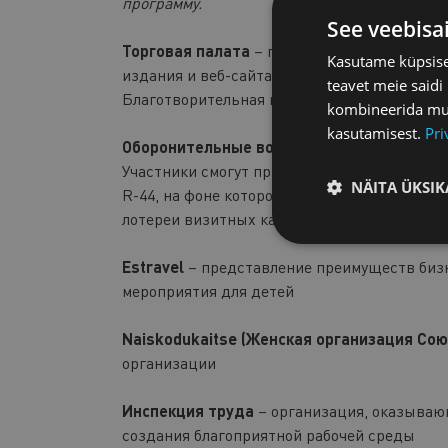
программу.
See veebisa
Торговая палата
– презентация проектов и
Kasutame küpsisei
издания и веб-сайта каталога экспортеров Эс
teavet meie saidi
Благотворительная кампания в поддержку 
kombineerida muu 
kasutamisest.
Pri
Оборонительные войска
– выставка спасат
Участники смогут примерить индивидуально
NÄITA ÜKSIK
R-44, на фоне которого можно сфотографир
лотереи визитных карточек сможет совершит
Estravel
– представление преимуществ биз
мероприятия для детей
Naiskodukaitse (Женская организация Со
организации
Инспекция труда
– организация, оказываю
создания благоприятной рабочей среды