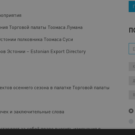
роприятия
ния Торговой палаты Тоомаса Лумана
П
стонии полковника Тоомаса Суси
в Эстонии – Estonian Export Directory
ктов осеннего сезона в палатке Торговой палаты
чек и заключительные слова
ставляет за собой право вносить изменения в