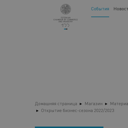
Перейти
Main
События
Новос
к
navigation
основному
содержанию
Домашняя страница
Магазин
Материа
Открытие бизнес-сезона 2022/2023