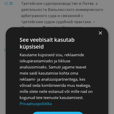
12.30
Третейское судопроизводство в Литве, о
деятельности Вильнюсского коммерческого
арбитражного суда и связанной с
третейским судом судебной практике. –
Профессор
Витаутас Някрошюс
,
×
президент Вильнюсского коммерческого
See veebisait kasutab
арбитражного суда
küpsiseid
13.00
Обед
Kasutame küpsiseid sisu, reklaamide
isikupärastamiseks ja liikluse
analüüsimiseks. Samuti jagame teavet
II ч. конференции: Общественно-
meie saidi kasutamise kohta oma
правовые требования к третейскому
reklaami- ja analüüsipartneritega, kes
судопроизводству. Сотрудничество суда
võivad seda kombineerida muu teabega,
и третейского суда в Европейском Союзе.
mille olete neile esitanud või mille nad on
Исполнение решений третейского суда.
kogunud teie teenuste kasutamisest.
Privaatsuspoliitika
Ведущий:
Виллу Отсманн
, член совета
Арбитражного суда ЭТПП, партнер