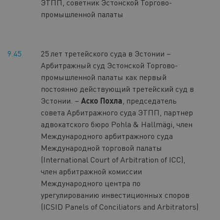
ЭТПП, советник Эстонской Торгово-
промышленной палаты
9.45
25 лет третейского суда в Эстонии –
Арбитражный суд Эстонской Торгово-
промышленной палаты как первый
постоянно действующий третейский суд в
Эстонии.
–
Аско Похла
, председатель
совета Арбитражного суда ЭТПП, партнер
адвокатского бюро Pohla & Hallmägi, член
Международного арбитражного суда
Международной торговой палаты
(International Court of Arbitration of ICC),
член арбитражной комиссии
Международного центра по
урегулированию инвестиционных споров
(ICSID Panels of Conciliators and Arbitrators)