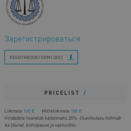
Зарегистрироваться
REGISTRATION FORM (.DOC)
PRICELIST
Liikmele
160 €
Mitteliikmele
180 €
Hindadele lisandub käibemaks 20%.
Osavõtutasu hõlmab
ka lõunat, kohvipause ja vastuvõttu.