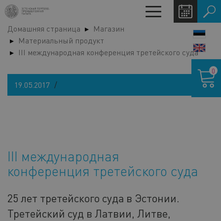
Перейти
Toggle
к
navigation
Домашняя страница
Магазин
основному
LANG
Материальный продукт
содержанию
SWIT
III международная конференция третейского суда
Корзина
0
19.05.2017
III международная
конференция третейского суда
25 лет третейского суда в Эстонии.
Третейский суд в Латвии, Литве,