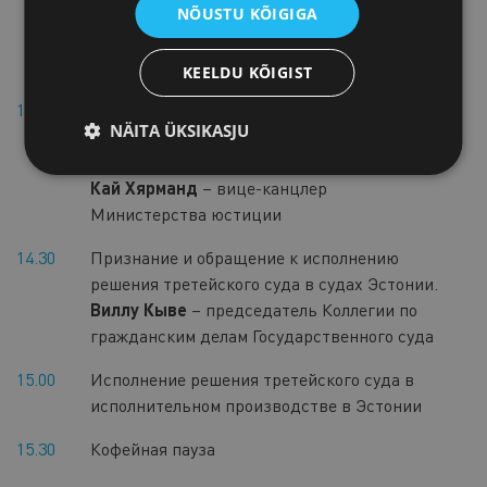
NÕUSTU KÕIGIGA
адвокатского бюро Triniti
KEELDU KÕIGIST
14.00
Общественно-правовые требования к
NÄITA ÜKSIKASJU
третейскому судопроизводству – за и
против.
Кай Хярманд
– вице-канцлер
Министерства юстиции
14.30
Признание и обращение к исполнению
решения третейского суда в судах Эстонии.
Виллу Кыве
– председатель Коллегии по
гражданским делам Государственного суда
15.00
Исполнение решения третейского суда в
исполнительном производстве в Эстонии
15.30
Кофейная пауза