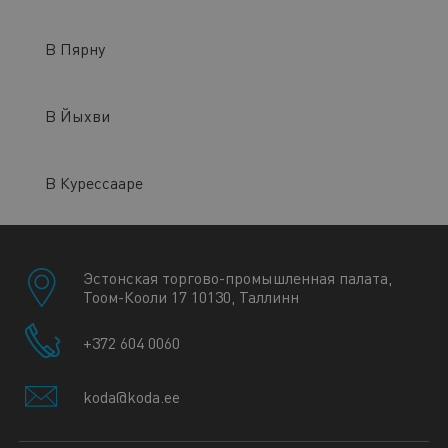
В Пярну
В Йыхви
В Курессааре
Эстонская торгово-промышленная палата,
Тоом-Кооли 17 10130, Таллинн
+372 604 0060
koda@koda.ee