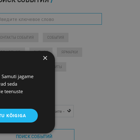
КОНТАКТЫ СОБЫТИЯ
СОБЫТИЯ
ДЛЯ ЧЛЕНОВ
ЗАПИСИ
ЯРМАРКИ
×
ВАРИА
ЗАРУБЕЖНЫЕ ВИЗИТЫ
s. Samuti jagame
Предстоящие события
vad seda
ie teenuste
Поиск в архиве
д
Месяц
U KÕIGIGA
ПОИСК СОБЫТИЙ