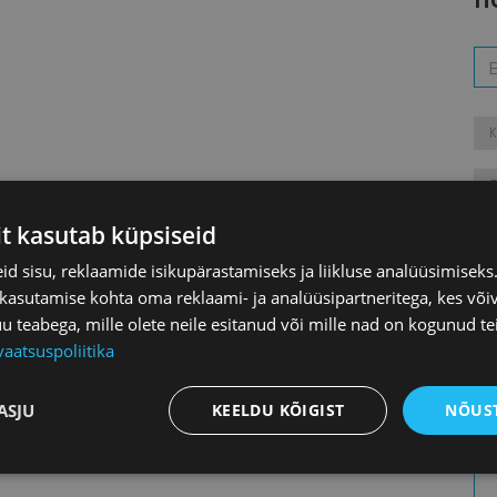
it kasutab küpsiseid
d sisu, reklaamide isikupärastamiseks ja liikluse analüüsimisek
 kasutamise kohta oma reklaami- ja analüüsipartneritega, kes või
teabega, mille olete neile esitanud või mille nad on kogunud te
vaatsuspoliitika
Го
ASJU
KEELDU KÕIGIST
NÕUST