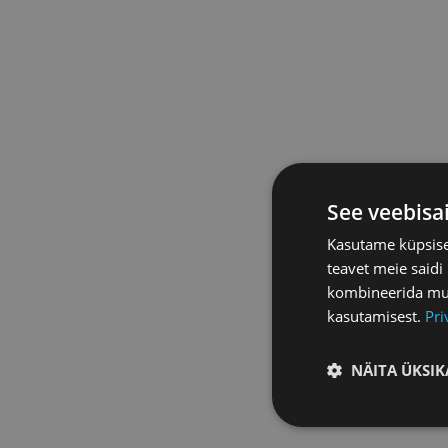
See veebisa
Kasutame küpsisei
teavet meie saidi
kombineerida muu 
kasutamisest.
Pri
NÄITA ÜKSIK