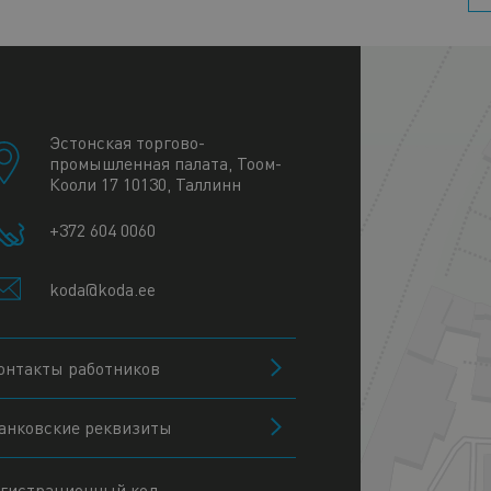
+
−
Эстонская торгово-
промышленная палата, Тоом-
Кооли 17 10130, Таллинн
+372 604 0060
koda@koda.ee
онтакты работников
анковские реквизиты
гистрационный код