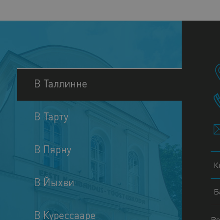
В Таллинне
В Тарту
В Пярну
К
В Йыхви
Б
В Курессааре
Ре