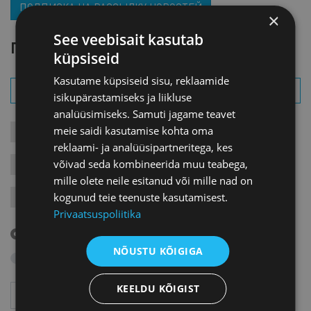
ПОДПИСКА НА РАССЫЛКУ НОВОСТЕЙ
×
See veebisait kasutab
ПОИСК СОБЫТИЯ
küpsiseid
Kasutame küpsiseid sisu, reklaamide
isikupärastamiseks ja liikluse
analüüsimiseks. Samuti jagame teavet
meie saidi kasutamise kohta oma
КОНТАКТЫ СОБЫТИЯ
СОБЫТИЯ
ДЛЯ ЧЛЕНОВ
reklaami- ja analüüsipartneritega, kes
võivad seda kombineerida muu teabega,
ЗАПИСИ
ЯРМАРКИ
ВАРИА
mille olete neile esitanud või mille nad on
kogunud teie teenuste kasutamisest.
ЗАРУБЕЖНЫЕ ВИЗИТЫ
Privaatsuspoliitika
Предстоящие события
NÕUSTU KÕIGIGA
Поиск в архиве
KEELDU KÕIGIST
Год
Месяц