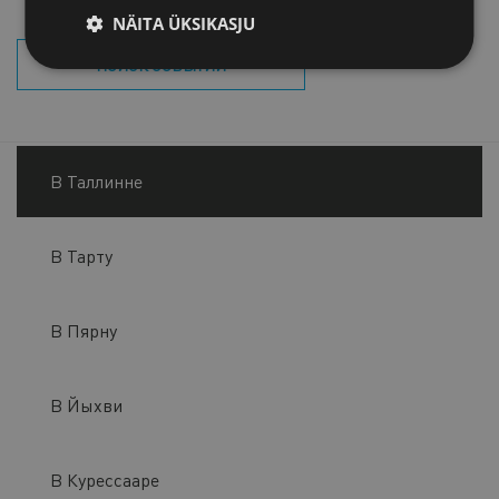
NÄITA ÜKSIKASJU
ПОИСК СОБЫТИЙ
В Таллинне
В Тарту
В Пярну
В Йыхви
В Курессааре