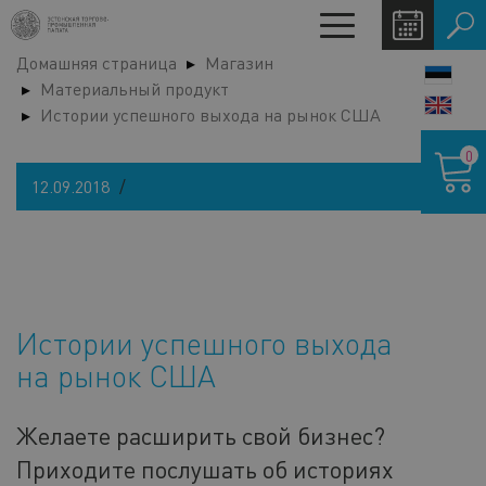
Перейти
Toggle
к
navigation
Домашняя страница
Магазин
основному
LANG
Материальный продукт
содержанию
SWIT
Истории успешного выхода на рынок США
Корзина
0
12.09.2018
Истории успешного выхода
на рынок США
Желаете расширить свой бизнес?
Приходите послушать об историях