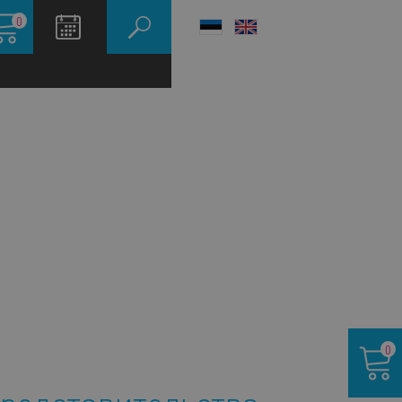
зина
0
LANGUAGE
SWITCHER
Корзина
0