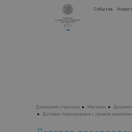
Перейти
Main
События
Новос
к
navigation
основному
содержанию
Домашняя страница
Магазин
Докумен
Договор перепродажи с правом единолич