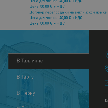
Цена для членов: 40,00 € + НДС
Цена: 80,00 € + НДС
Договор перепродажи на английском языке
Цена для членов: 40,00 € + НДС
Цена: 80,00 € + НДС
В Таллинне
В Тарту
В Пярну
К