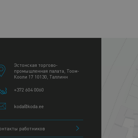
+
−
Эстонская торгово-
промышленная палата, Тоом-
Кооли 17 10130, Таллинн
+372 604 0060
koda@koda.ee
онтакты работников