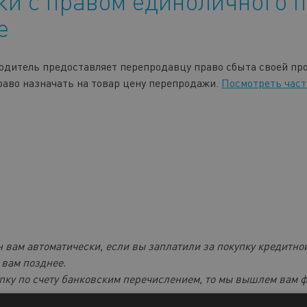
и с правом единоличного 
е
одитель предоставляет перепродавцу право сбыта своей про
право назначать на товар цену перепродажи.
Посмотреть час
 вам автоматически, если вы заплатили за покупку кредитной
 вам позднее.
пку по счету банковским перечислением, то мы вышлем вам 