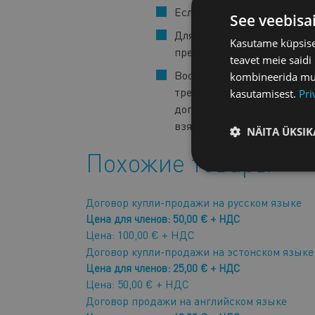
Если вы желаете внести из
See veebisa
Для членов Торговой палат
Kasutame küpsisei
преимущества.
teavet meie saidi
Воспроизведение, распрос
kombineerida muu 
третьим лицам без предва
kasutamisest.
Pri
договора разрешено сообща
взяв за основу настоящий 
NÄITA ÜKSIK
Похожие товары
Договор купли-продажи на русском языке
Цена для членов: 50,00 € + НДС
Цена: 100,00 € + НДС
Договор купли-продажи на эстонском языке
Цена для членов: 25,00 € + НДС
Цена: 50,00 € + НДС
Договор продажи на английском языке