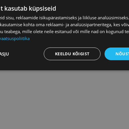
менения в договор, то свяжитесь с нашим юристом по адресу
it kasutab küpsiseid
ы в год
1 час юридической консультации бесплатно,
кроме
d sisu, reklaamide isikupärastamiseks ja liikluse analüüsimisek
 kasutamise kohta oma reklaami- ja analüüsipartneritega, kes või
транение и любым иным способом передача заказанных дог
teabega, mille olete neile esitanud või mille nad on kogunud te
рительного письменного разрешения Эстонской торгово-про
vaatsuspoliitika
ть содержание договора только тем лицам, с которым заказ
образец договора.
ASJU
KEELDU KÕIGIST
NÕUST