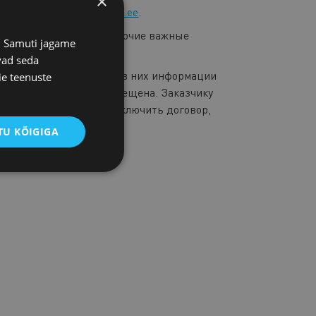
×
 эл. почты:
juristid@koda.ee
.
 того, мы предлагаем прочие важные
s. Samuti jagame
vad seda
оворов и содержащейся в них информации
ie teenuste
мышленной палаты запрещена. Заказчику
чик договора желает заключить договор,
U KÕIGIGA