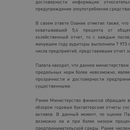
достоверности информации относител
предупреждение злоупотребления средства
В своем ответе Озаник отметил также, что
охватывавший 5,4 процента от общег
хозяйственный отчет, то с каждым посл
минувшем году аудиторы выполнили 7 973 п
числа предприятий, представивших отчет за
Палата находит, что данное министерством
предельных норм более невозможно, являе
прозрачности и достоверности предприн
существенными.
Ранее Министерство финансов обращало в
обзором годовые бухгалтерские отчеты сос
активов. В данный момент, по оценке Па
возможно ли и при более низком процен
предпринимательской среды. Ранее численн