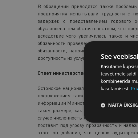
В обращении приводятся также проблемы 
предприятия испытывали трудности с по
задержек с представлением годового х
обусловлена тем обстоятельством, что пре
вследствие чего увеличилась также и чи
обязанность проведения аудита. Помимо эт
обязанности, например, проведение аудит
See veebisa
доступность их услуг.
Kasutame küpsisei
Ответ министерства на предложение
teavet meie saidi
kombineerida muu 
Эстонское национальное телерадиовещани
kasutamisest.
Pri
предложением также и в Министерство фи
информации Министерства финансов Райнер
NÄITA ÜKSIK
таком размере, как это предлагает Торгов
случае численность лиц, обязанных проводи
поставит под угрозу прозрачность и наде
этого он добавил, что целью аудиторск