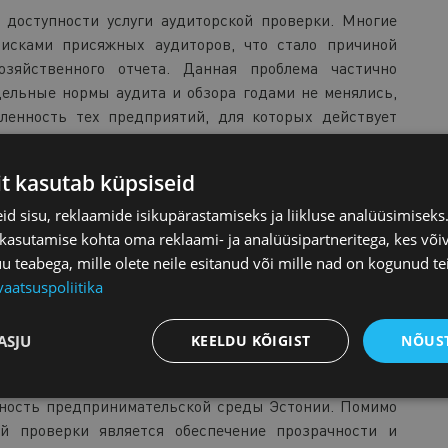
доступности услуги аудиторской проверки. Многие
исками присяжных аудиторов, что стало причиной
озяйственного отчета. Данная проблема частично
дельные нормы аудита и обзора годами не менялись,
сленность тех предприятий, для которых действует
ого на аудиторов возлагаются новые дополнительные
а устойчивого развития, что еще больше уменьшает
it kasutab küpsiseid
d sisu, reklaamide isikupärastamiseks ja liikluse analüüsimisek
 kasutamise kohta oma reklaami- ja analüüsipartneritega, kes või
teabega, mille olete neile esitanud või mille nad on kogunud te
е – ERR (
link artiklile
) обратилось в связи с данным
vaatsuspoliitika
нансов. Руководитель отдела политики финансовой
 Озаник ответил, что увеличение предельных норм в
ASJU
KEELDU KÕIGIST
NÕUST
ая палата, не является разумным, поскольку в таком
ть аудит, сократится примерно на 30 процентов, что
жность предпринимательской среды Эстонии. Помимо
ой проверки является обеспечение прозрачности и