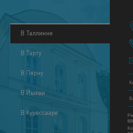
В Таллинне
В Тарту
В Пярну
К
В Йыхви
Б
В Курессааре
Ре
80
Ко