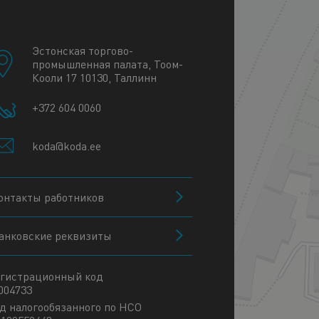
+
−
Эстонская торгово-
промышленная палата, Тоом-
Кооли 17 10130, Таллинн
+372 604 0060
koda@koda.ee
онтакты работников
анковские реквизиты
гистрационный код
004733
д налогообязанного по НСО