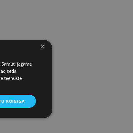
×
s. Samuti jagame
vad seda
ie teenuste
U KÕIGIGA