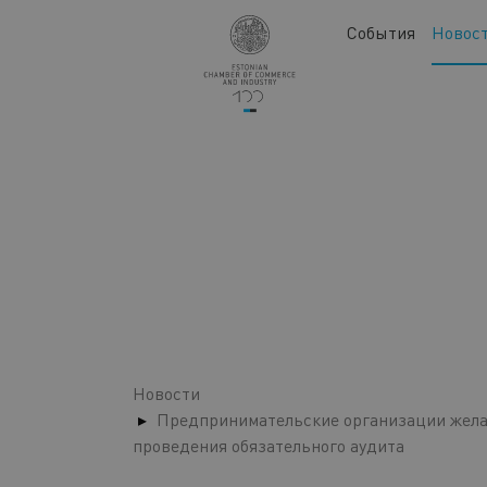
Перейти
Main
События
Новос
к
navigation
основному
содержанию
Новости
Предпринимательские организации жела
проведения обязательного аудита