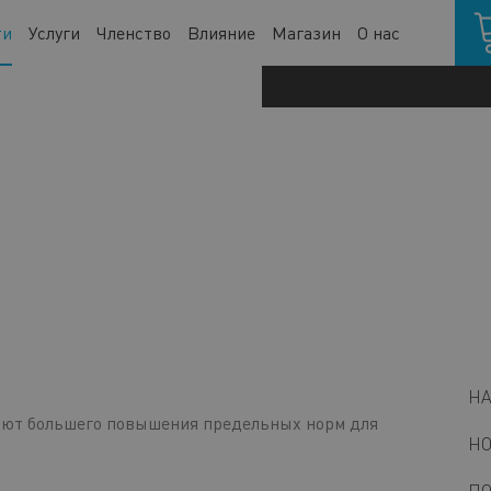
Кор
ти
Услуги
Членство
Влияние
Магазин
О нас
M
Н
n
ют большего повышения предельных норм для
НО
s
b
ПО